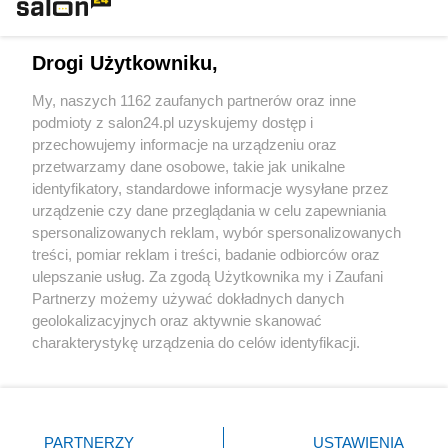
Technologie
Drogi Użytkowniku,
Sport
My, naszych 1162 zaufanych partnerów oraz inne
podmioty z salon24.pl uzyskujemy dostęp i
Społeczeństwo
przechowujemy informacje na urządzeniu oraz
przetwarzamy dane osobowe, takie jak unikalne
Kultura
identyfikatory, standardowe informacje wysyłane przez
urządzenie czy dane przeglądania w celu zapewniania
spersonalizowanych reklam, wybór spersonalizowanych
treści, pomiar reklam i treści, badanie odbiorców oraz
ulepszanie usług. Za zgodą Użytkownika my i Zaufani
X
Facebook
Instagram
Youtube
Partnerzy możemy używać dokładnych danych
geolokalizacyjnych oraz aktywnie skanować
charakterystykę urządzenia do celów identyfikacji.
Web Content Media sp. z o. o. © 2022
Ponieważ cenimy Twoją prywatność, prosimy o zgodę na
korzystanie z tych technologii poprzez kliknięcie
„Akceptuję”. Zgoda jest dobrowolna i zawsze możesz ją
Pomoc
O nas
Praca
Reklama
Kontakt
zmienić/wycofać klikając przycisk ustawień prywatności
PARTNERZY
USTAWIENIA