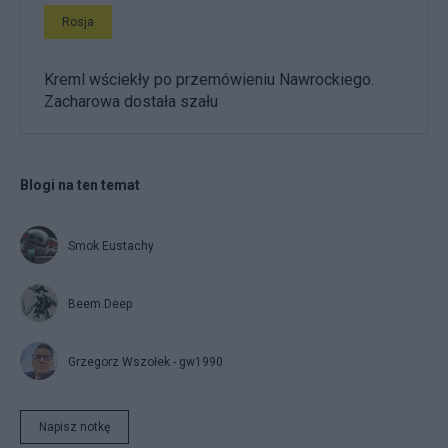
Rosja
Kreml wściekły po przemówieniu Nawrockiego.
Zacharowa dostała szału
Blogi na ten temat
Smok Eustachy
Beem.Deep
Grzegorz Wszołek - gw1990
Napisz notkę