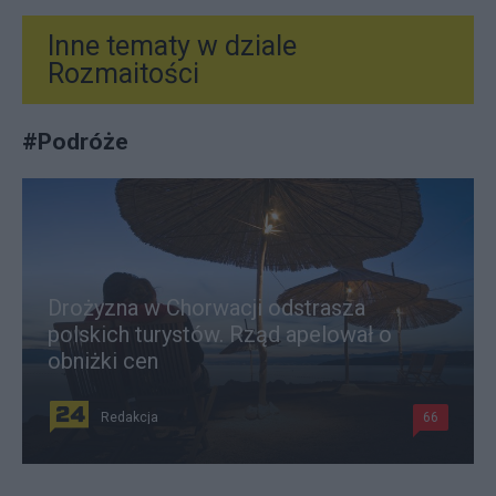
Inne tematy w dziale
Rozmaitości
#
Podróże
Drożyzna w Chorwacji odstrasza
polskich turystów. Rząd apelował o
obniżki cen
Redakcja
66