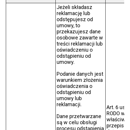
Jeżeli składasz
reklamację lub
odstępujesz od
umowy, to
przekazujesz dane
osobowe zawarte w
treści reklamacji lub
oświadczeniu o
odstąpieniu od
umowy.
Podanie danych jest
warunkiem złożenia
oświadczenia o
odstąpieniu od
umowy lub
reklamacji.
Art. 6 ust. 
RODO w z
Dane przetwarzane
właściwy
są w celu obsługi
przepisam
procesu odstąpienia