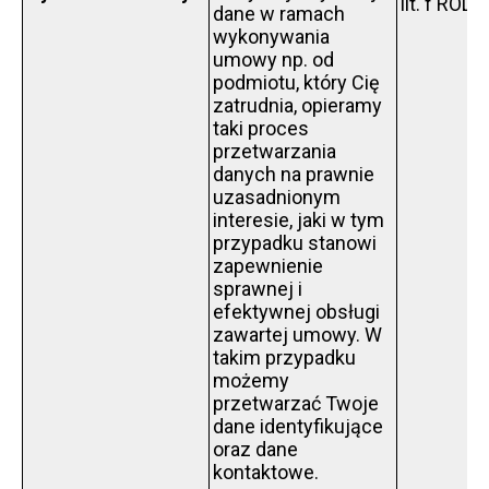
lit. f RODO
dane w ramach
wykonywania
umowy np. od
podmiotu, który Cię
zatrudnia, opieramy
taki proces
przetwarzania
danych na prawnie
uzasadnionym
interesie, jaki w tym
przypadku stanowi
zapewnienie
sprawnej i
efektywnej obsługi
zawartej umowy. W
takim przypadku
możemy
przetwarzać Twoje
dane identyfikujące
oraz dane
kontaktowe.