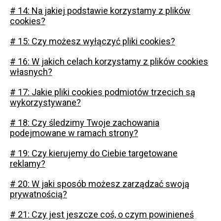
# 14: Na jakiej podstawie korzystamy z plików
cookies?
# 15: Czy możesz wyłączyć pliki cookies?
# 16: W jakich celach korzystamy z plików cookies
własnych?
# 17: Jakie pliki cookies podmiotów trzecich są
wykorzystywane?
# 18: Czy śledzimy Twoje zachowania
podejmowane w ramach strony?
# 19: Czy kierujemy do Ciebie targetowane
reklamy?
# 20: W jaki sposób możesz zarządzać swoją
prywatnością?
# 21: Czy jest jeszcze coś, o czym powinieneś