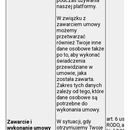
podczas używania
naszej platformy.
W związku z
zawarciem umowy
możemy
przetwarzać
również Twoje inne
dane osobowe także
po to, aby wykonać
świadczenia
przewidziane w
umowie, jaka
została zawarta.
Zakres tych danych
zależy od tego, które
dane osobowe są
potrzebne do
wykonania umowy.
art. 6 ust. 1
W sytuacji, gdy
Zawarcie i
RODO, art. 
otrzymujemy Twoje
wykonanie umowy