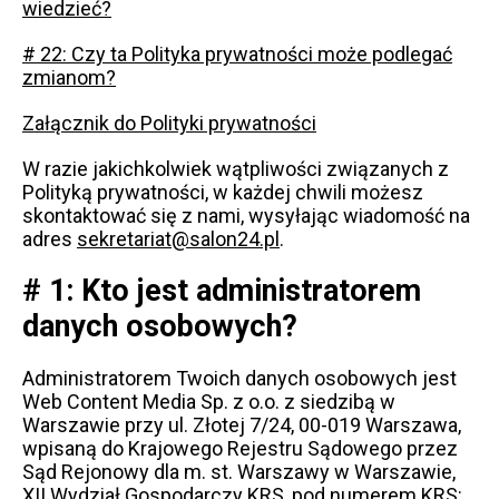
wiedzieć?
# 22: Czy ta Polityka prywatności może podlegać
zmianom?
Załącznik do Polityki prywatności
W razie jakichkolwiek wątpliwości związanych z
Polityką prywatności, w każdej chwili możesz
skontaktować się z nami, wysyłając wiadomość na
adres
sekretariat@salon24.pl
.
# 1: Kto jest administratorem
danych osobowych?
Administratorem Twoich danych osobowych jest
Web Content Media Sp. z o.o. z siedzibą w
Warszawie przy ul. Złotej 7/24, 00-019 Warszawa,
wpisaną do Krajowego Rejestru Sądowego przez
Sąd Rejonowy dla m. st. Warszawy w Warszawie,
XII Wydział Gospodarczy KRS, pod numerem KRS: