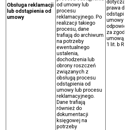
dotycząc
od umowy lub
Obsługa reklamacji
prawa do
procesu
lub odstąpienia od
odstąpien
reklamacyjnego. Po
umowy
umowy i
realizacji takiego
odpowiedz
procesu, dane
za zgodno
trafiają do archiwum
umową, art
na potrzeby
1 lit. b R
ewentualnego
ustalenia,
dochodzenia lub
obrony roszczeń
związanych z
obsługą procesu
odstąpienia od
umowy lub procesu
reklamacyjnego.
Dane trafiają
również do
dokumentacji
księgowej na
potrzeby