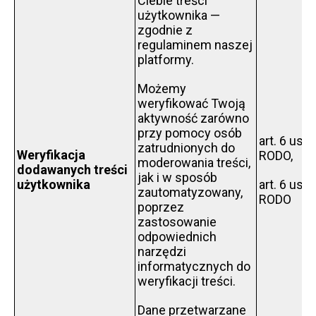
Ciebie treści
użytkownika —
zgodnie z
regulaminem naszej
platformy.
Możemy
weryfikować Twoją
aktywność zarówno
przy pomocy osób
art. 6 ust. 1
zatrudnionych do
Weryfikacja
RODO,
moderowania treści,
dodawanych treści
jak i w sposób
użytkownika
art. 6 ust. 1
zautomatyzowany,
RODO
poprzez
zastosowanie
odpowiednich
narzędzi
informatycznych do
weryfikacji treści.
Dane przetwarzane