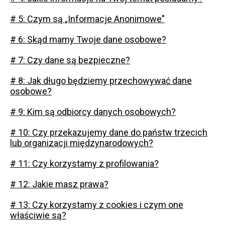
# 5: Czym są „Informacje Anonimowe”
# 6: Skąd mamy Twoje dane osobowe?
# 7: Czy dane są bezpieczne?
# 8: Jak długo będziemy przechowywać dane
osobowe?
# 9: Kim są odbiorcy danych osobowych?
# 10: Czy przekazujemy dane do państw trzecich
lub organizacji międzynarodowych?
# 11: Czy korzystamy z profilowania?
# 12: Jakie masz prawa?
# 13: Czy korzystamy z cookies i czym one
właściwie są?