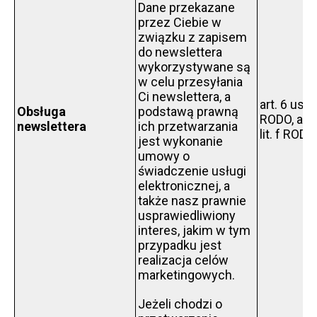
Dane przekazane
przez Ciebie w
związku z zapisem
do newslettera
wykorzystywane są
w celu przesyłania
Ci newslettera, a
art. 6 ust. 1
Obsługa
podstawą prawną
RODO, art. 
newslettera
ich przetwarzania
lit. f RODO
jest wykonanie
umowy o
świadczenie usługi
elektronicznej, a
także nasz prawnie
usprawiedliwiony
interes, jakim w tym
przypadku jest
realizacja celów
marketingowych.
Jeżeli chodzi o