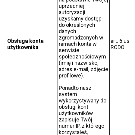
uprzedniej
autoryzacji
uzyskamy dostęp
do określonych
danych
zgromadzonych w
Obsługa konta
art. 6 ust. 1
ramach konta w
użytkownika
RODO
serwisie
społecznościowym
(imię i nazwisko,
adres e-mail, zdjęcie
profilowe).
Ponadto nasz
system
wykorzystywany do
obsługi kont
użytkowników
zapisuje Twój
numer IP, z którego
korzystałeś,