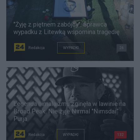
"Żyję z piętnem zabójcy". Sprawca
wypadku z Litewką wspomina tragedię
Redakcja
WYPADKI
26
Legenda himalaizmu zginęła w lawinie na
Broad Peak. Nie żyje Nirmal "Nimsdai”
Purja
Redakcja
WYPADKI
132