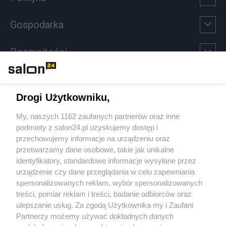
Gospodarka
Rozmaitości
Technologie
Drogi Użytkowniku,
Sport
My, naszych 1162 zaufanych partnerów oraz inne
podmioty z salon24.pl uzyskujemy dostęp i
Społeczeństwo
przechowujemy informacje na urządzeniu oraz
przetwarzamy dane osobowe, takie jak unikalne
Kultura
identyfikatory, standardowe informacje wysyłane przez
urządzenie czy dane przeglądania w celu zapewniania
spersonalizowanych reklam, wybór spersonalizowanych
treści, pomiar reklam i treści, badanie odbiorców oraz
ulepszanie usług. Za zgodą Użytkownika my i Zaufani
X
Facebook
Instagram
Youtube
Partnerzy możemy używać dokładnych danych