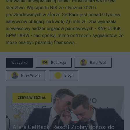
ratowaniu niewypłacalnej spółki. Prokuratura wszczęła
śledztwo. Wg raportu NIK ze stycznia 2020 r.
poszkodowanych w aferze GetBack jest ponad 9 tysięcy
nabywców obligacji na kwotę 2,6 mld zł. Izba wykazała
niewłaściwy nadzór organów państwowych - KNF, UOKiK,
GPW i ABW - nad spółką, mimo ostrzeżeń sygnalistów, że
może ona być piramidą finansową.
Wszystko
Redakcja
Rafał Woś
Hirek Wrona
Blogi
ŻEBYŚ WIEDZIAŁ
Afera GetBack. Resort Ziobry donosi do