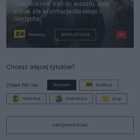
Czarnecki nie trafi do aresztu. Jest
jednak zła informacja dla niego i
Giertycha
Redakcja
AFERA GETBACK
60
Chcesz więcej tytułów?
Zmień filtr na:
Wszystko
Redakcja
Rafał Woś
Hirek Wrona
Blogi
NASTĘPNA STRONA