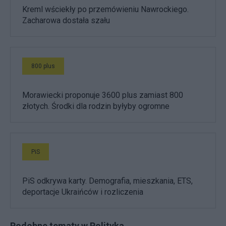
Kreml wściekły po przemówieniu Nawrockiego.
Zacharowa dostała szału
800 plus
Morawiecki proponuje 3600 plus zamiast 800
złotych. Środki dla rodzin byłyby ogromne
PiS
PiS odkrywa karty. Demografia, mieszkania, ETS,
deportacje Ukraińców i rozliczenia
Podobne tematy w Polityka