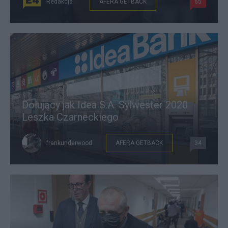
Redakcja
AFERA GETBACK
65
Dołujący jak Idea S.A. Sylwester 2020
Leszka Czarneckiego
frankunderwood
AFERA GETBACK
34