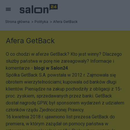
Strona główna
Polityka
Afera GetBack
Afera GetBack
O co chodzi w aferze GetBack? Kto jest winny? Dlaczego
służby państwa w porę nie zareagowały? Informacje i
komentarze -
blogi w Salon24
.
Spółka GetBack S.A. powstała w 2012 r. Zajmowała się
obrotem wierzytelnościami; kupowała od banków długi
klientów. Pieniądze na zakup pochodziły z obligacji z 15-
proc. zyskiem, sprzedawanych przez banki. GetBack
dostał nagrodę GPW, był sponsorem wydarzeń z udziałem
członków rządu Zjednoczonej Prawicy.
16 kwietnia 2018 r. ujawniono list prezesa GetBack do
premiera, w którym zażądał on pomocy państwa w