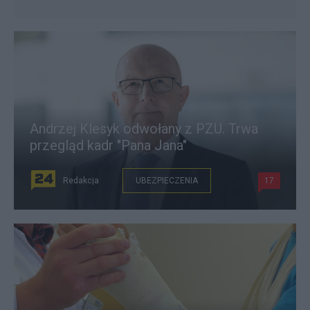
Andrzej Klesyk odwołany z PZU. Trwa
przegląd kadr "Pana Jana"
Redakcja
UBEZPIECZENIA
17