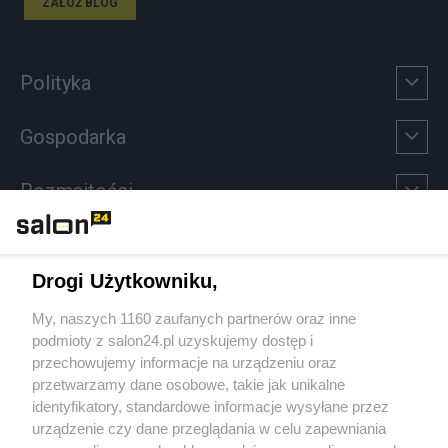
ZAŁÓŻ BLOG
Polityka
Gospodarka
Rozmaitości
Technologie
Drogi Użytkowniku,
Sport
My, naszych 1160 zaufanych partnerów oraz inne
podmioty z salon24.pl uzyskujemy dostęp i
Społeczeństwo
przechowujemy informacje na urządzeniu oraz
przetwarzamy dane osobowe, takie jak unikalne
Kultura
identyfikatory, standardowe informacje wysyłane przez
urządzenie czy dane przeglądania w celu zapewniania