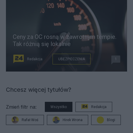
Ceny za OC rosną w zawrotnym tempie.
Tak różnią się lokalnie
Redakcja
UBEZPIECZENIA
1
Chcesz więcej tytułów?
Zmień filtr na:
Wszystko
Redakcja
Rafał Woś
Hirek Wrona
Blogi