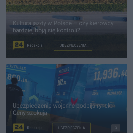
Kultura jazdy w Polsce – czy kierowcy
bardziej boją się kontroli?
Redakcja
UBEZPIECZENIA
Ubezpieczenie wojenne podbija rynek.
Ceny szokują
Redakcja
UBEZPIECZENIA
3