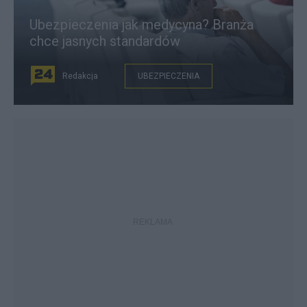
Ubezpieczenia jak medycyna? Branża
chce jasnych standardów
Redakcja
UBEZPIECZENIA