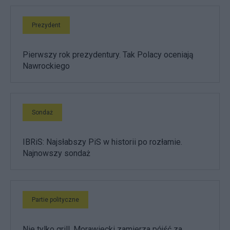
Prezydent
Pierwszy rok prezydentury. Tak Polacy oceniają
Nawrockiego
Sondaż
IBRiS: Najsłabszy PiS w historii po rozłamie.
Najnowszy sondaż
Partie polityczne
Nie tylko grill. Morawiecki zamierza pójść za