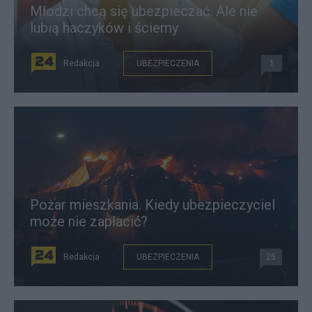
Młodzi chcą się ubezpieczać. Ale nie
lubią haczyków i ściemy
Redakcja
UBEZPIECZENIA
1
Pożar mieszkania. Kiedy ubezpieczyciel
może nie zapłacić?
Redakcja
UBEZPIECZENIA
25