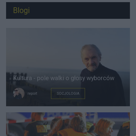
Blogi
Kultura - pole walki o głosy wyborców
report
SOCJOLOGIA