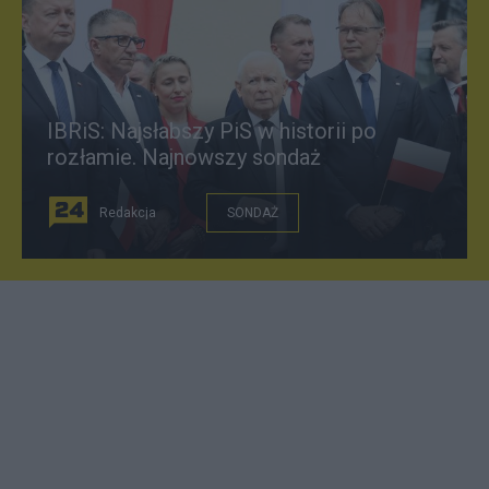
IBRiS: Najsłabszy PiS w historii po
rozłamie. Najnowszy sondaż
Redakcja
SONDAŻ