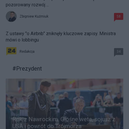
pozorowany rozwój ...
Zbigniew Kuźmiuk
58
Z ustawy "o Airbnb" zniknęły kluczowe zapisy. Ministra
mówi o lobbingu
Redakcja
34
#
Prezydent
Rok z Nawrockim. Głośne weta, sojusz z
USA i powrót do Trójmorza