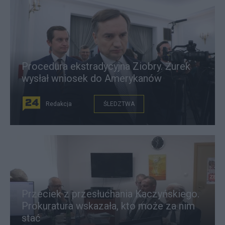
Procedura ekstradycyjna Ziobry. Żurek
wysłał wniosek do Amerykanów
Redakcja
ŚLEDZTWA
Przeciek z przesłuchania Kaczyńskiego.
Prokuratura wskazała, kto może za nim
stać