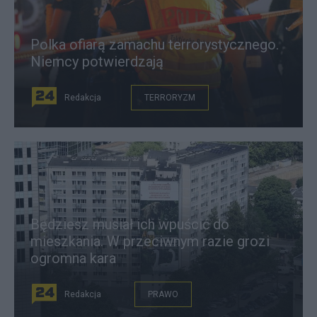
Polka ofiarą zamachu terrorystycznego.
Niemcy potwierdzają
Redakcja
TERRORYZM
Będziesz musiał ich wpuścić do
mieszkania. W przeciwnym razie grozi
ogromna kara
Redakcja
PRAWO