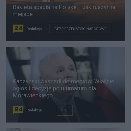
Rakieta spadła na Polskę. Tusk ruszył na
miejsce
Redakcja
BEZPIECZEŃSTWO NARODOWE
Kaczyński wyszedł do mediów. Właśnie
ogłosił decyzje po ultimatum dla
Morawieckiego
Redakcja
PIS