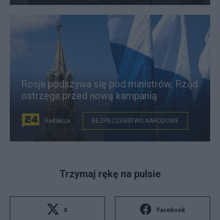
Rosja podszywa się pod ministrów. Rząd
ostrzega przed nową kampanią
Redakcja
BEZPIECZEŃSTWO NARODOWE
Trzymaj rękę na pulsie
X
Facebook