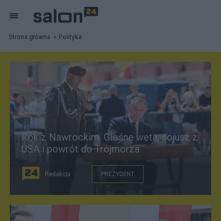
Strona główna
Polityka
Rok z Nawrockim. Głośne weta, sojusz z
USA i powrót do Trójmorza
Redakcja
PREZYDENT