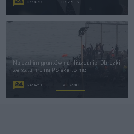
Redakcja
PREZYDENT
Najazd imigrantów na Hiszpanię. Obrazki
ze szturmu na Polskę to nic
Redakcja
IMIGRANCI