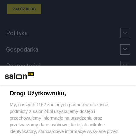
ZAŁÓŻ BLOG
Polityka
Gospodarka
Rozmaitości
Technologie
Drogi Użytkowniku,
Sport
My, naszych 1162 zaufanych partnerów oraz inne
podmioty z salon24.pl uzyskujemy dostęp i
Społeczeństwo
przechowujemy informacje na urządzeniu oraz
przetwarzamy dane osobowe, takie jak unikalne
Kultura
identyfikatory, standardowe informacje wysyłane przez