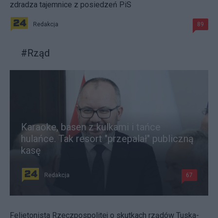
zdradza tajemnice z posiedzeń PiS
Redakcja
89
#
Rząd
Karaoke, basen z kulkami i tańce
hulańce. Tak resort "przepalał" publiczną
kasę
Redakcja
67
Felietonista Rzeczpospolitej o skutkach rządów Tuska-