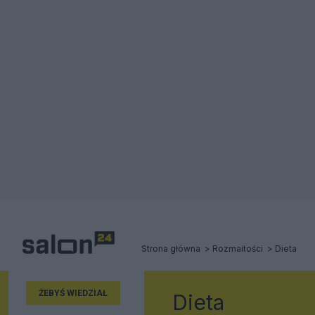
Strona główna
Rozmaitości
Dieta
ŻEBYŚ WIEDZIAŁ
Dieta