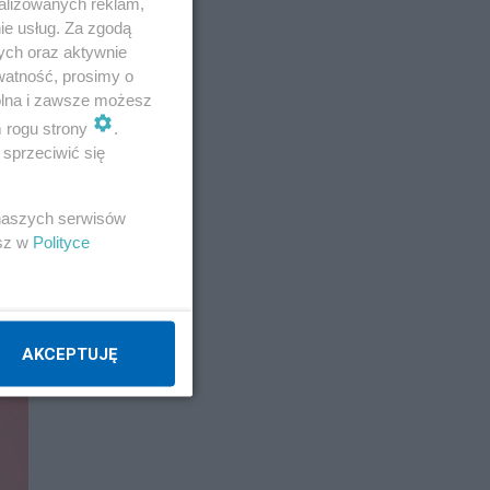
alizowanych reklam,
ie usług. Za zgodą
ych oraz aktywnie
watność, prosimy o
wolna i zawsze możesz
m rogu strony
.
sprzeciwić się
 naszych serwisów
esz w
Polityce
AKCEPTUJĘ