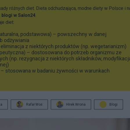
asady różnych diet. Dieta odchudzająca, modne diety w Polsce i n
i
blogi w Salon24
.
je diet:
naturalna, podstawowa) – powszechny w danej
b odżywiania
 eliminacja z niektórych produktów (np. wegetarianizm)
rapeutyczna) – dostosowana do potrzeb organizmu ze
h (np. rezygnacja z niektórych składników, modyfikacj
nej)
a – stosowana w badaniu żywności w warunkach
ja
Rafał Woś
Hirek Wrona
Blogi