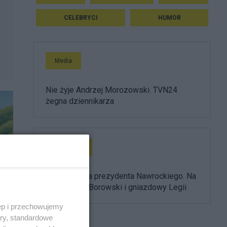
CELEBRYCI
HUMOR
Media
Nie żyje Andrzej Morozowski. TVN24
żegna dziennikarza
Prezydent
Ułaskawienia prezydenta Nawrockiego. Na
liście Adam Borowski i gniazdowy Legii
ęp i przechowujemy
ory, standardowe