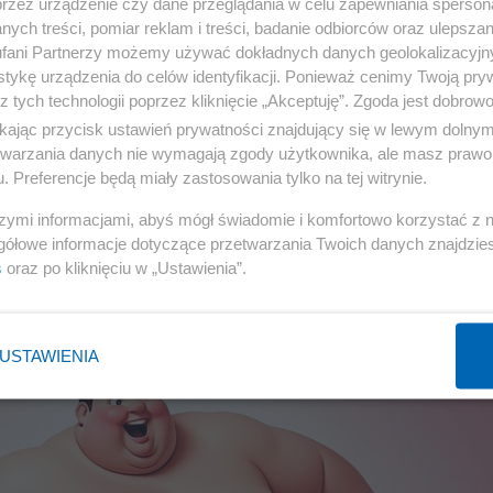
przez urządzenie czy dane przeglądania w celu zapewniania sperson
ych treści, pomiar reklam i treści, badanie odbiorców oraz ulepszan
fani Partnerzy możemy używać dokładnych danych geolokalizacyjn
tykę urządzenia do celów identyfikacji. Ponieważ cenimy Twoją pry
z tych technologii poprzez kliknięcie „Akceptuję”. Zgoda jest dobro
ikając przycisk ustawień prywatności znajdujący się w lewym dolny
etwarzania danych nie wymagają zgody użytkownika, ale masz prawo 
 z postem Dąbrowskiej
. Preferencje będą miały zastosowania tylko na tej witrynie.
szymi informacjami, abyś mógł świadomie i komfortowo korzystać z
gółowe informacje dotyczące przetwarzania Twoich danych znajdzi
DIETA
8
s
oraz po kliknięciu w „Ustawienia”.
USTAWIENIA