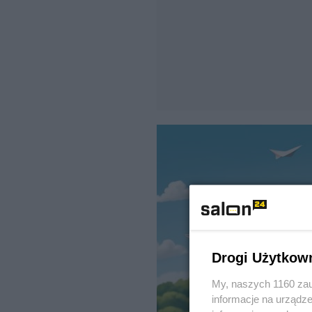
Drogi Użytkow
My, naszych 1160 zau
informacje na urządze