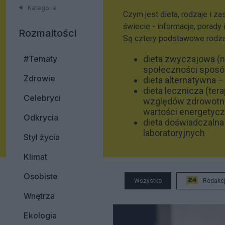
Kategorie
Czym jest dieta, rodzaje i z
świecie - informacje, porady 
Rozmaitości
Są cztery podstawowe rodza
#Tematy
dieta zwyczajowa (
społeczności sposó
Zdrowie
dieta alternatywna –
dieta lecznicza (te
Celebryci
względów zdrowotnyc
wartości energetycz
Odkrycia
dieta doświadczaln
laboratoryjnych
Styl życia
Klimat
Osobiste
Wszystko
Redakc
Wnętrza
Ekologia