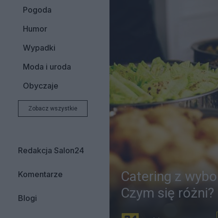
Pogoda
Humor
Wypadki
Moda i uroda
Obyczaje
Zobacz wszystkie
Redakcja Salon24
Catering z wyb
Komentarze
Czym się różni?
Blogi