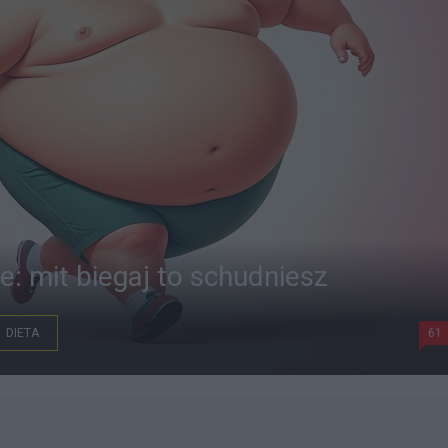
ie: mit biegaj to schudniesz
DIETA
61