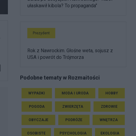
ułaskawił kibola? To propaganda"
Prezydent
y
Rok z Nawrockim. Głośne weta, sojusz z
USA i powrót do Trójmorza
Podobne tematy w Rozmaitości
WYPADKI
MODA I URODA
HOBBY
POGODA
ZWIERZĘTA
ZDROWIE
OBYCZAJE
PODRÓŻE
WNĘTRZA
OSOBISTE
PSYCHOLOGIA
EKOLOGIA