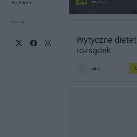
Reklama
Redakcja
Szukaj:
Wytyczne dietet
rozsądek
catrw