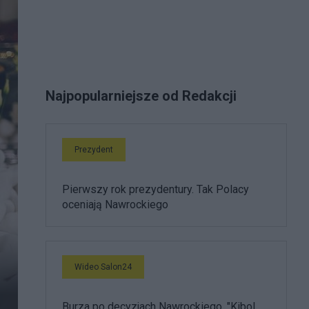
Najpopularniejsze od Redakcji
Prezydent
Pierwszy rok prezydentury. Tak Polacy
oceniają Nawrockiego
Wideo Salon24
Burza po decyzjach Nawrockiego. "Kibol