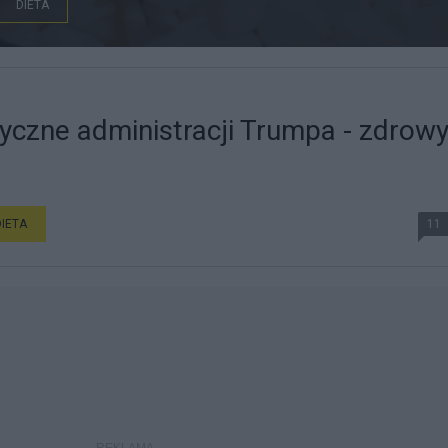
DIETA
yczne administracji Trumpa - zdrow
DIETA
11