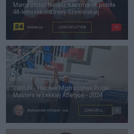
Mamy złoto! Natalia Kaczmarek pobiła
48-letni rekord Ireny Szewińskiej
Redakcja
LEKKOATLETYKA
13
TORUŃ - Halowe Mistrzostwa Polski
Masters w Lekkiej Atletyce - 2024
Aleksander Chłopek - outsider221
LEKKOATLETYKA
4