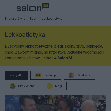
Strona główna
Sport
Lekkoatletyka
Lekkoatletyka
Dyscypliny lekkoatletyczne: biegi, skoki, rzuty, pchnięcia,
chód. Zawody, mitingi, mistrzostwa. Aktualne widomości i
komentarze kibiców -
blogi w Salon24
.
Wszystko
Redakcja
Rafał Woś
Hirek Wrona
Blogi