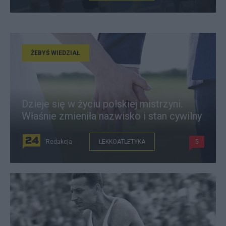
ŻEBYŚ WIEDZIAŁ
Dzieje się w życiu polskiej mistrzyni.
Właśnie zmieniła nazwisko i stan cywilny
Redakcja
LEKKOATLETYKA
5