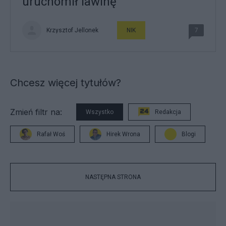
uruchomił lawinę
Krzysztof Jellonek
NIK
7
Chcesz więcej tytułów?
Zmień filtr na:
Wszystko
Redakcja
Rafał Woś
Hirek Wrona
Blogi
NASTĘPNA STRONA