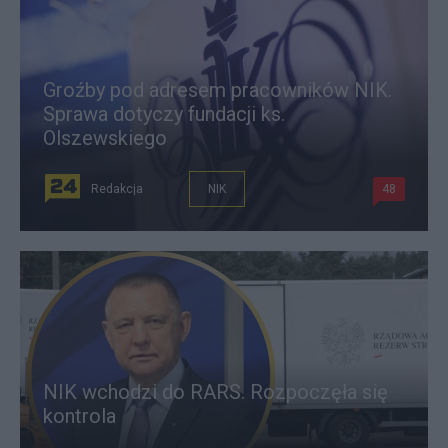
Groźby pod adresem pracowników NIK.
Sprawa dotyczy fundacji ks.
Olszewskiego
Redakcja
NIK
48
NIK wchodzi do RARS. Rozpoczęła się
kontrola