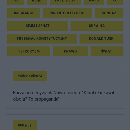
PIS
RZĄD
PREZYDENT
NATO
KO
IMIGRANCI
PARTIE POLITYCZNE
SONDAŻ
SEJM I SENAT
UKRAINA
TRYBUNAŁ KONSTYTUCYJNY
DONALD TUSK
TERRORYZM
PRAWO
ŚWIAT
Wideo Salon24
Burza po decyzjach Nawrockiego. "Kibol ułaskawił
kibola? To propaganda"
800 plus