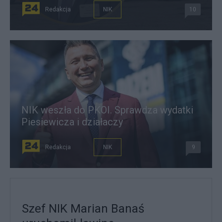
Redakcja
NIK
10
NIK weszła do PKOI. Sprawdza wydatki
Piesiewicza i działaczy
Redakcja
NIK
9
Szef NIK Marian Banaś