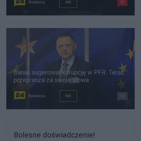
Redakcja
NIK
35
Banaś sugerował korupcję w PFR. Teraz
przeprasza za swoje słowa
Redakcja
NIK
16
Bolesne doświadczenie!