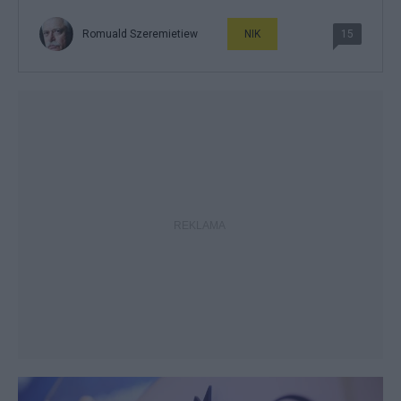
Romuald Szeremietiew
NIK
15