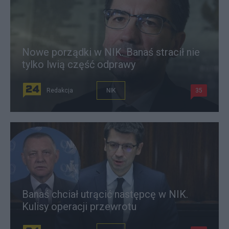
Nowe porządki w NIK. Banaś stracił nie
tylko lwią część odprawy
Redakcja
NIK
35
Banaś chciał utrącić następcę w NIK.
Kulisy operacji przewrotu