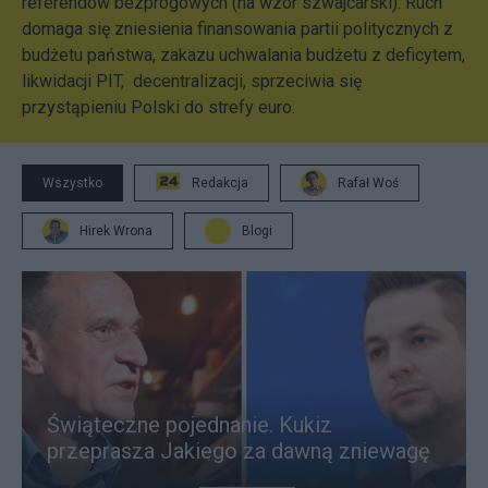
referendów bezprogowych (na wzór szwajcarski). Ruch
domaga się zniesienia finansowania partii politycznych z
budżetu państwa, zakazu uchwalania budżetu z deficytem,
likwidacji PIT, decentralizacji, sprzeciwia się
przystąpieniu Polski do strefy euro.
Wszystko
Redakcja
Rafał Woś
Hirek Wrona
Blogi
Świąteczne pojednanie. Kukiz
przeprasza Jakiego za dawną zniewagę