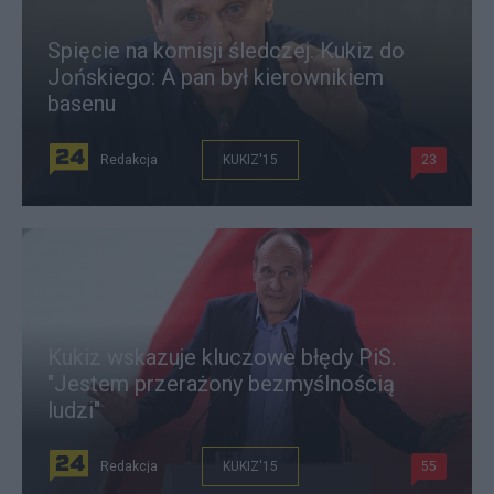
Spięcie na komisji śledczej. Kukiz do
Jońskiego: A pan był kierownikiem
basenu
Redakcja
KUKIZ'15
23
Kukiz wskazuje kluczowe błędy PiS.
"Jestem przerażony bezmyślnością
ludzi"
Redakcja
KUKIZ'15
55