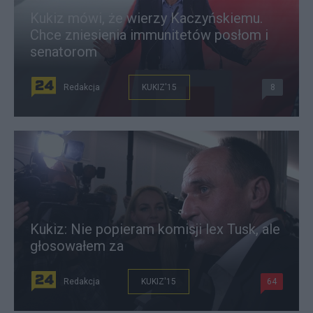
Kukiz mówi, że wierzy Kaczyńskiemu.
Chce zniesienia immunitetów posłom i
senatorom
Redakcja
KUKIZ'15
8
Kukiz: Nie popieram komisji lex Tusk, ale
głosowałem za
Redakcja
KUKIZ'15
64