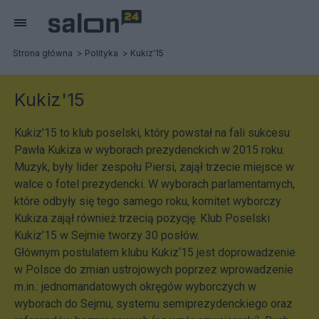
Strona główna
Polityka
Kukiz'15
Kukiz'15
Kukiz'15 to klub poselski, który powstał na fali sukcesu
Pawła Kukiza w wyborach prezydenckich w 2015 roku.
Muzyk, były lider zespołu Piersi, zajął trzecie miejsce w
walce o fotel prezydencki. W wyborach parlamentarnych,
które odbyły się tego samego roku, komitet wyborczy
Kukiza zajął również trzecią pozycję. Klub Poselski
Kukiz’15 w Sejmie tworzy 30 posłów.
Głównym postulatem klubu Kukiz‘15 jest doprowadzenie
w Polsce do zmian ustrojowych poprzez wprowadzenie
m.in.: jednomandatowych okręgów wyborczych w
wyborach do Sejmu, systemu semiprezydenckiego oraz