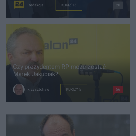
Redakcja
KUKIZ'15
28
Czy prezydentem RP może zostać
Marek Jakubiak?
krzysztofjaw
KUKIZ'15
56