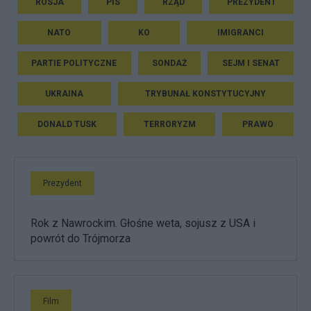
ROSJA
PIS
RZĄD
PREZYDENT
NATO
KO
IMIGRANCI
PARTIE POLITYCZNE
SONDAŻ
SEJM I SENAT
UKRAINA
TRYBUNAŁ KONSTYTUCYJNY
DONALD TUSK
TERRORYZM
PRAWO
Prezydent
Rok z Nawrockim. Głośne weta, sojusz z USA i
powrót do Trójmorza
Film