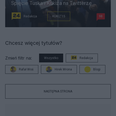
Spięcie Tuska i Kukiza na Twitterze
Redakcja
KUKIZ'15
98
Chcesz więcej tytułów?
Zmień filtr na:
Wszystko
Redakcja
Rafał Woś
Hirek Wrona
Blogi
NASTĘPNA STRONA