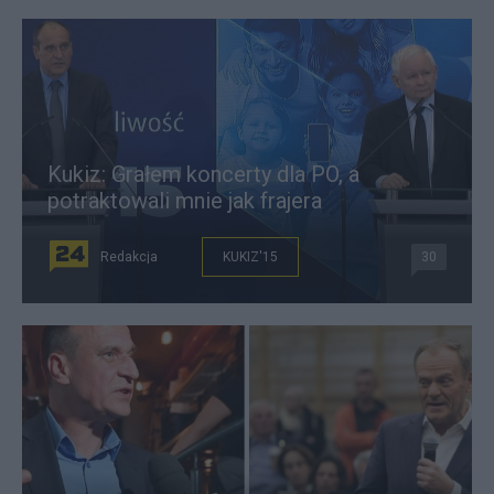
Kukiz: Grałem koncerty dla PO, a
potraktowali mnie jak frajera
Redakcja
KUKIZ'15
30