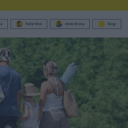
ja
Rafał Woś
Hirek Wrona
Blogi