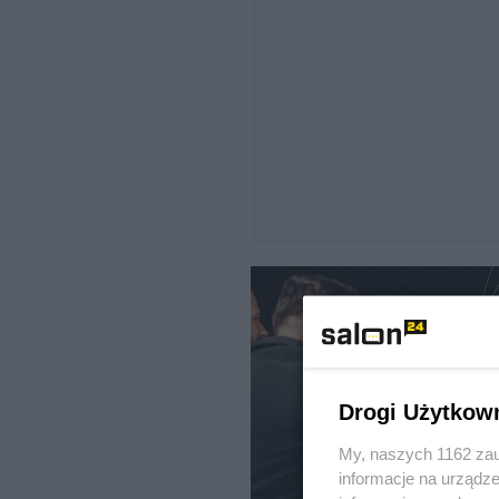
Drogi Użytkow
My, naszych 1162 zau
informacje na urządze