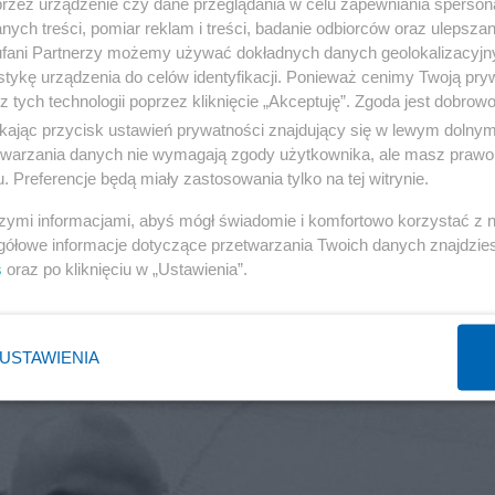
przez urządzenie czy dane przeglądania w celu zapewniania sperson
ych treści, pomiar reklam i treści, badanie odbiorców oraz ulepszan
fani Partnerzy możemy używać dokładnych danych geolokalizacyjn
tykę urządzenia do celów identyfikacji. Ponieważ cenimy Twoją pry
z tych technologii poprzez kliknięcie „Akceptuję”. Zgoda jest dobro
ikając przycisk ustawień prywatności znajdujący się w lewym dolny
etwarzania danych nie wymagają zgody użytkownika, ale masz prawo 
. Preferencje będą miały zastosowania tylko na tej witrynie.
w trwa w najlepsze. Wolimy żyć bez
szymi informacjami, abyś mógł świadomie i komfortowo korzystać z
gółowe informacje dotyczące przetwarzania Twoich danych znajdzi
s
oraz po kliknięciu w „Ustawienia”.
RODZINA
97
USTAWIENIA