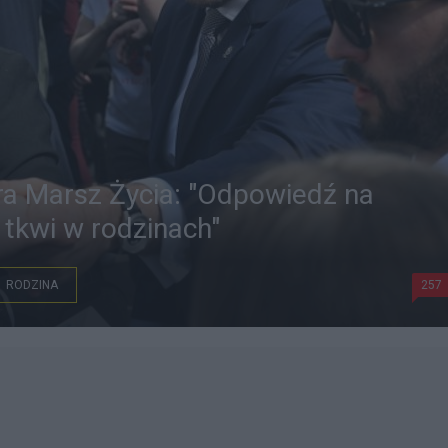
ra Marsz Życia: "Odpowiedź na
 tkwi w rodzinach"
RODZINA
257