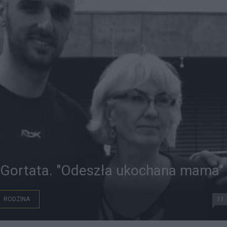
 Gortata. "Odeszła ukochana mama"
RODZINA
11