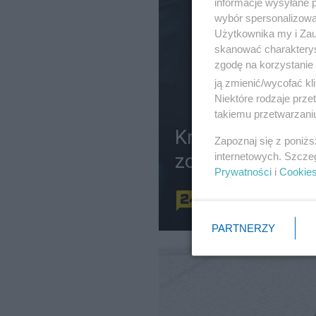
informacje wysyłane 
wybór spersonalizowan
Użytkownika my i Zau
skanować charakterys
zgodę na korzystanie 
ją zmienić/wycofać kl
Niektóre rodzaje prz
takiemu przetwarzaniu
Kryzys małżeńst
Zapoznaj się z poniż
zobowiązań
internetowych. Szcze
Prywatności
i
Cookie
Redakcja
PARTNERZY