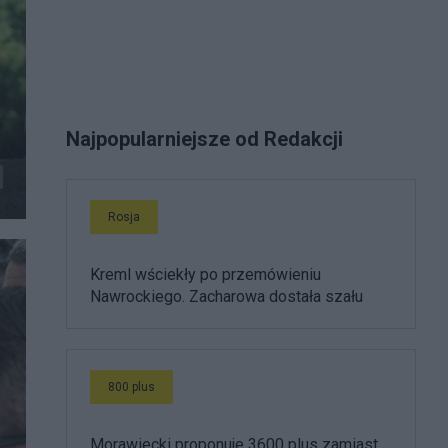
w
Najpopularniejsze od Redakcji
Rosja
Kreml wściekły po przemówieniu
Nawrockiego. Zacharowa dostała szału
800 plus
Morawiecki proponuje 3600 plus zamiast