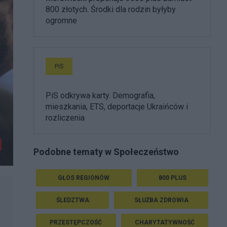
800 złotych. Środki dla rodzin byłyby
ogromne
PiS
PiS odkrywa karty. Demografia,
mieszkania, ETS, deportacje Ukraińców i
rozliczenia
Podobne tematy w Społeczeństwo
GŁOS REGIONÓW
800 PLUS
ŚLEDZTWA
SŁUŻBA ZDROWIA
PRZESTĘPCZOŚĆ
CHARYTATYWNOŚĆ