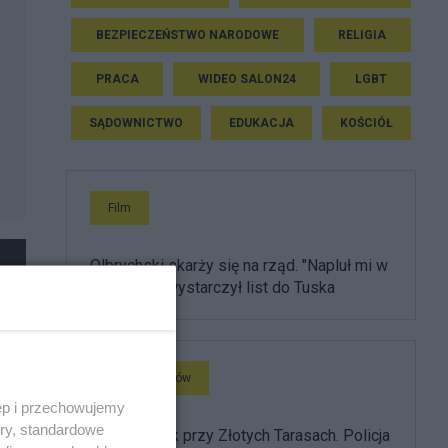
BEZPIECZEŃSTWO NARODOWE
RELIGIA
PRACA
WIDEO SALON24
LGBT
SĄDOWNICTWO
EDUKACJA
KOŚCIÓŁ
Film
Olbrychski skarży się na rząd. "Napluł mi w
twarz", ale wystarczył list do Tuska
Głos Regionów
ęp i przechowujemy
ory, standardowe
Brutalny atak przy Złotych Tarasach. Policja