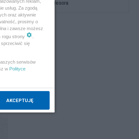
alizowanych reklam,
namierza agresora
ie usług. Za zgodą
ych oraz aktywnie
watność, prosimy o
wolna i zawsze możesz
m rogu strony
.
sprzeciwić się
 naszych serwisów
esz w
Polityce
AKCEPTUJĘ