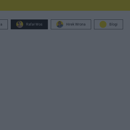
ja
Rafał Woś
Hirek Wrona
Blogi