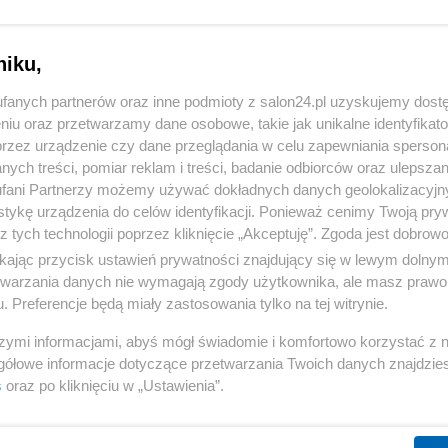
niku,
fanych partnerów oraz inne podmioty z salon24.pl uzyskujemy dost
niu oraz przetwarzamy dane osobowe, takie jak unikalne identyfikat
przez urządzenie czy dane przeglądania w celu zapewniania sperson
ych treści, pomiar reklam i treści, badanie odbiorców oraz ulepszan
fani Partnerzy możemy używać dokładnych danych geolokalizacyjn
tykę urządzenia do celów identyfikacji. Ponieważ cenimy Twoją pry
z tych technologii poprzez kliknięcie „Akceptuję”. Zgoda jest dobro
ikając przycisk ustawień prywatności znajdujący się w lewym dolny
etwarzania danych nie wymagają zgody użytkownika, ale masz prawo 
. Preferencje będą miały zastosowania tylko na tej witrynie.
szymi informacjami, abyś mógł świadomie i komfortowo korzystać z
gółowe informacje dotyczące przetwarzania Twoich danych znajdzi
s
oraz po kliknięciu w „Ustawienia”.