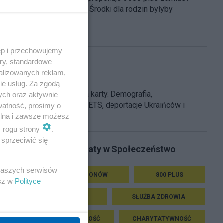
800 złotych. Środki dla rodzin byłyby
ogromne
ęp i przechowujemy
ory, standardowe
PiS
alizowanych reklam,
ie usług. Za zgodą
PiS odkrywa karty. Demografia,
ych oraz aktywnie
mieszkania, ETS, deportacje Ukraińców i
watność, prosimy o
rozliczenia
wolna i zawsze możesz
m rogu strony
.
sprzeciwić się
Podobne tematy w Społeczeństwo
 naszych serwisów
GŁOS REGIONÓW
800 PLUS
esz w
Polityce
ŚLEDZTWA
SŁUŻBA ZDROWIA
PRZESTĘPCZOŚĆ
CHARYTATYWNOŚĆ