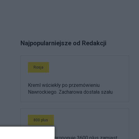
Najpopularniejsze od Redakcji
Rosja
Kreml wściekły po przemówieniu
Nawrockiego. Zacharowa dostała szału
800 plus
Morawiecki proponuje 3600 plus zamiast