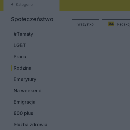
Kategorie
Społeczeństwo
Wszystko
Redakc
#Tematy
LGBT
Praca
Rodzina
Emerytury
Na weekend
Emigracja
800 plus
Służba zdrowia