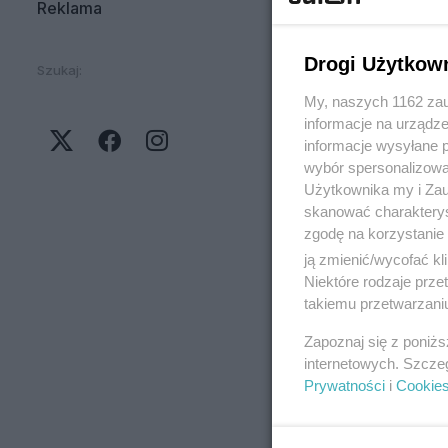
Reklama
Drogi Użytkow
Szukaj:
My, naszych 1162 zau
informacje na urządze
informacje wysyłane 
wybór spersonalizowan
Użytkownika my i Zau
skanować charakterys
zgodę na korzystanie 
ją zmienić/wycofać kl
Niektóre rodzaje prz
takiemu przetwarzaniu
Zapoznaj się z poniż
internetowych. Szcze
Prywatności
i
Cookie