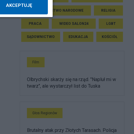
AKCEPTUJĘ
BEZPIECZEŃSTWO NARODOWE
RELIGIA
PRACA
WIDEO SALON24
LGBT
SĄDOWNICTWO
EDUKACJA
KOŚCIÓŁ
Film
Olbrychski skarży się na rząd. "Napluł mi w
twarz", ale wystarczył list do Tuska
Głos Regionów
Brutalny atak przy Złotych Tarasach. Policja