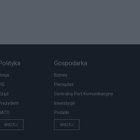
Polityka
Gospodarka
Rosja
Biznes
PiS
Pieniądze
Rząd
Centralny Port Komunikacyjny
Prezydent
Inwestycje
NATO
Podatki
WIĘCEJ
WIĘCEJ