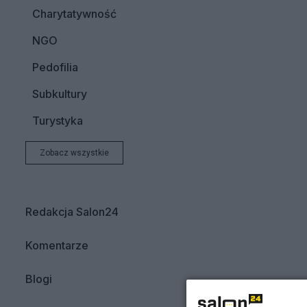
Charytatywność
NGO
Pedofilia
Subkultury
Turystyka
Zobacz wszystkie
Redakcja Salon24
Komentarze
Blogi