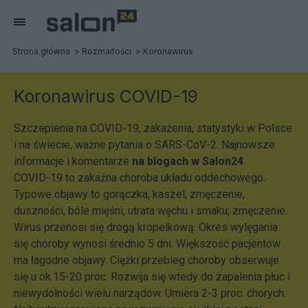
Strona główna
Rozmaitości
Koronawirus
Koronawirus COVID-19
Szczepienia na COVID-19, zakażenia, statystyki w Polsce
i na świecie, ważne pytania o SARS-CoV-2. Najnowsze
informacje i komentarze
na blogach w Salon24
.
COVID-19 to zakaźna choroba układu oddechowego.
Typowe objawy to gorączka, kaszel, zmęczenie,
duszności, bóle mięśni, utrata węchu i smaku, zmęczenie.
Wirus przenosi się drogą kropelkową. Okres wylęgania
się choroby wynosi średnio 5 dni. Większość pacjentów
ma łagodne objawy. Ciężki przebieg choroby obserwuje
się u ok.15-20 proc. Rozwija się wtedy do zapalenia płuc i
niewydolności wielu narządów. Umiera 2-3 proc. chorych.