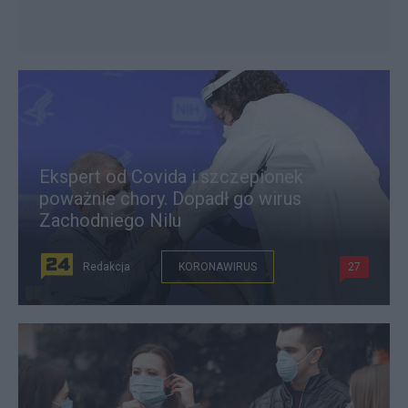
Ekspert od Covida i szczepionek
poważnie chory. Dopadł go wirus
Zachodniego Nilu
Redakcja
KORONAWIRUS
27