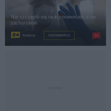
Nie szczepili się na koronawirusa, a nie
zachorowali
Redakcja
KORONAWIRUS
54