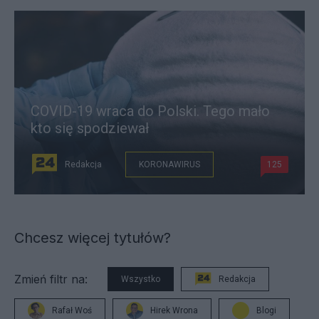
COVID-19 wraca do Polski. Tego mało
kto się spodziewał
Redakcja
KORONAWIRUS
125
Chcesz więcej tytułów?
Zmień filtr na:
Wszystko
Redakcja
Rafał Woś
Hirek Wrona
Blogi