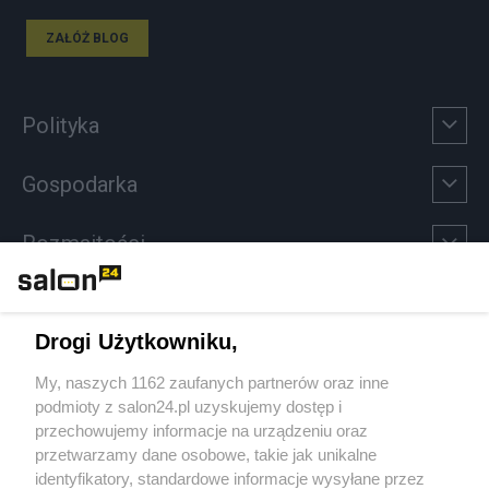
ZAŁÓŻ BLOG
Polityka
Gospodarka
Rozmaitości
Technologie
Drogi Użytkowniku,
Sport
My, naszych 1162 zaufanych partnerów oraz inne
podmioty z salon24.pl uzyskujemy dostęp i
Społeczeństwo
przechowujemy informacje na urządzeniu oraz
przetwarzamy dane osobowe, takie jak unikalne
Kultura
identyfikatory, standardowe informacje wysyłane przez