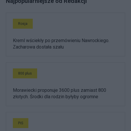
Najpopularniejsze od Redakcji
Rosja
Kreml wściekły po przemówieniu Nawrockiego.
Zacharowa dostała szału
800 plus
Morawiecki proponuje 3600 plus zamiast 800
złotych. Środki dla rodzin byłyby ogromne
PiS