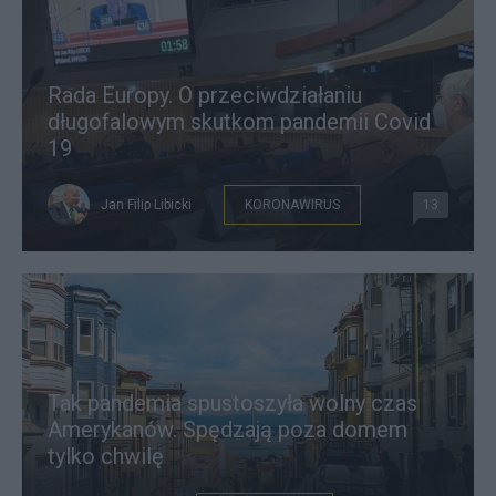
Rada Europy. O przeciwdziałaniu
długofalowym skutkom pandemii Covid
19
Jan Filip Libicki
KORONAWIRUS
13
Tak pandemia spustoszyła wolny czas
Amerykanów. Spędzają poza domem
tylko chwilę