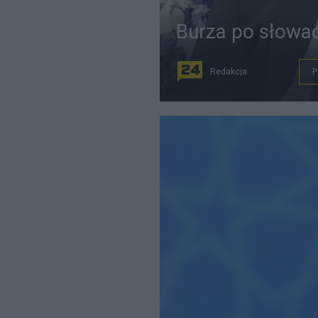
Burza po słowa
Redakcja
P