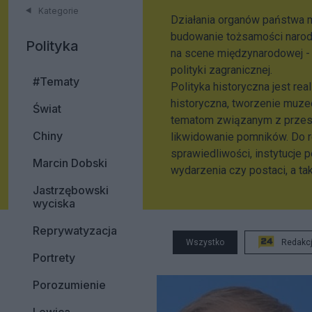
Kategorie
Działania organów państwa m
budowanie tożsamości narodo
Polityka
na scene międzynarodowej -
polityki zagranicznej.
#Tematy
Polityka historyczna jest re
historyczna, tworzenie muze
Świat
tematom związanym z przeszł
Chiny
likwidowanie pomników. Do re
sprawiedliwości, instytucje
Marcin Dobski
wydarzenia czy postaci, a t
Jastrzębowski
wyciska
Reprywatyzacja
Wszystko
Redakc
Portrety
Porozumienie