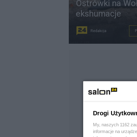
Ostrówki na Woł
ekshumacje
Redakcja
Drogi Użytkow
My, naszych 1162 zau
informacje na urządze