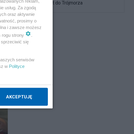
alizowanych reklam,
USA i powrót do Trójmorza
ie usług. Za zgodą
ych oraz aktywnie
watność, prosimy o
wolna i zawsze możesz
m rogu strony
.
sprzeciwić się
 naszych serwisów
esz w
Polityce
AKCEPTUJĘ