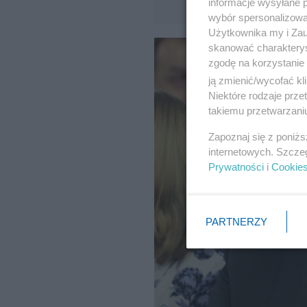
informacje wysyłane 
wybór spersonalizowan
Użytkownika my i Zau
skanować charakterys
zgodę na korzystanie 
ją zmienić/wycofać kl
Niektóre rodzaje prz
takiemu przetwarzaniu
Zapoznaj się z poniż
internetowych. Szcze
Prywatności
i
Cookie
PARTNERZY