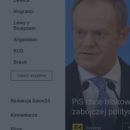
Lewica
Imigranci
Lewy z
Bicepsem
Afganistan
KOD
Brexit
Zobacz wszystkie
PiS chce blokow
Redakcja Salon24
zabójczej polity
Komentarze
Redakcja
P
Blogi