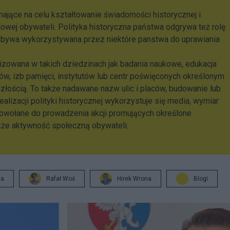
ające na celu kształtowanie świadomości historycznej i
wej obywateli. Polityka historyczna państwa odgrywa też rolę
 bywa wykorzystywana przez niektóre panstwa do uprawiania
alizowana w takich dziedzinach jak badania naukowe, edukacja
ów, izb pamięci, instytutów lub centr poświęconych określonym
ością. To także nadawane nazw ulic i placów, budowanie lub
alizacji polityki historycznej wykorzystuje się media, wymiar
 powołane do prowadzenia akcji promujących określone
akże aktywność społeczną obywateli.
ja
Rafał Woś
Hirek Wrona
Blogi