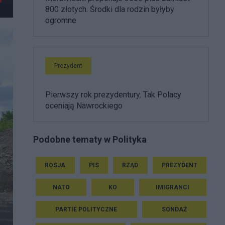
800 złotych. Środki dla rodzin byłyby
ogromne
Prezydent
Pierwszy rok prezydentury. Tak Polacy
oceniają Nawrockiego
Podobne tematy w Polityka
ROSJA
PIS
RZĄD
PREZYDENT
NATO
KO
IMIGRANCI
PARTIE POLITYCZNE
SONDAŻ