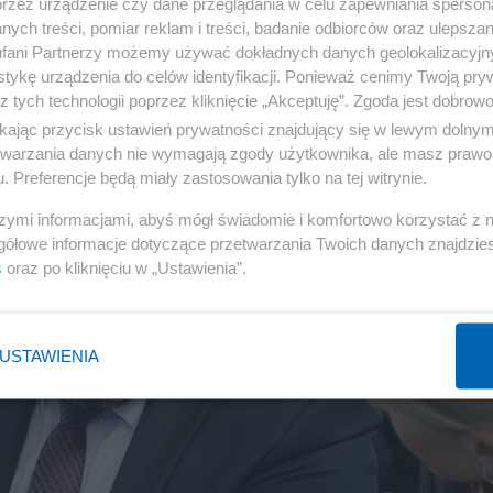
przez urządzenie czy dane przeglądania w celu zapewniania sperson
ych treści, pomiar reklam i treści, badanie odbiorców oraz ulepszan
fani Partnerzy możemy używać dokładnych danych geolokalizacyjn
tykę urządzenia do celów identyfikacji. Ponieważ cenimy Twoją pry
z tych technologii poprzez kliknięcie „Akceptuję”. Zgoda jest dobro
ikając przycisk ustawień prywatności znajdujący się w lewym dolny
etwarzania danych nie wymagają zgody użytkownika, ale masz prawo 
. Preferencje będą miały zastosowania tylko na tej witrynie.
szymi informacjami, abyś mógł świadomie i komfortowo korzystać z
gółowe informacje dotyczące przetwarzania Twoich danych znajdzi
s
oraz po kliknięciu w „Ustawienia”.
USTAWIENIA