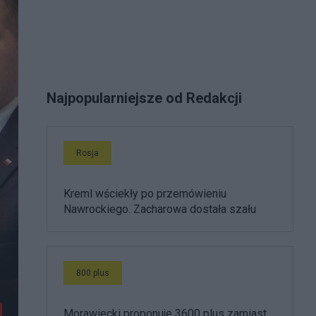
Najpopularniejsze od Redakcji
Rosja
Kreml wściekły po przemówieniu
Nawrockiego. Zacharowa dostała szału
800 plus
Morawiecki proponuje 3600 plus zamiast