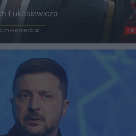
ch Łukasiewicza
OLITYKA HISTORYCZNA
142