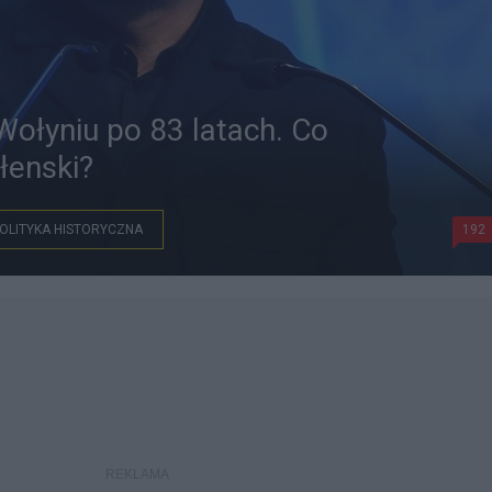
ołyniu po 83 latach. Co
łenski?
OLITYKA HISTORYCZNA
192