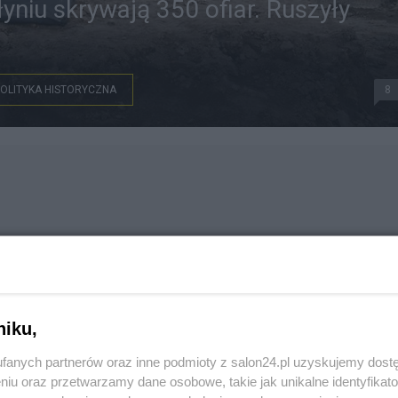
yniu skrywają 350 ofiar. Ruszyły
POLITYKA HISTORYCZNA
8
niku,
fanych partnerów oraz inne podmioty z salon24.pl uzyskujemy dost
niu oraz przetwarzamy dane osobowe, takie jak unikalne identyfikat