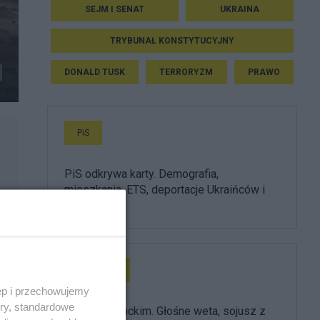
SEJM I SENAT
UKRAINA
TRYBUNAŁ KONSTYTUCYJNY
DONALD TUSK
TERRORYZM
PRAWO
PiS
PiS odkrywa karty. Demografia,
mieszkania, ETS, deportacje Ukraińców i
rozliczenia
Prezydent
ęp i przechowujemy
ory, standardowe
Rok z Nawrockim. Głośne weta, sojusz z