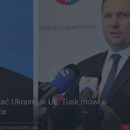
ać Ukrainę w UE. Tusk mówi o
ce
OLITYKA HISTORYCZNA
75