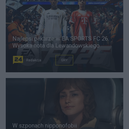
Najlepsi piłkarze w EA SPORTS FC 26.
Wysoka nota dla Lewandowskiego
Redakcja
GRY
W szponach nipponofobii