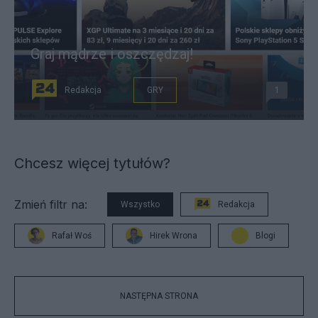
Graj mądrze i oszczędzaj!
Redakcja
GRY
1
Chcesz więcej tytułów?
Zmień filtr na:
Wszystko
Redakcja
Rafał Woś
Hirek Wrona
Blogi
NASTĘPNA STRONA