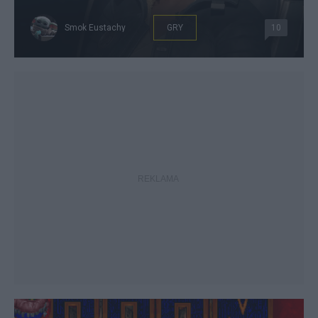
Smok Eustachy
GRY
10