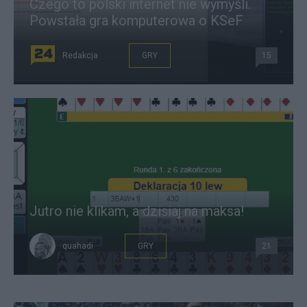
Czego to polski internet nie wymyśli.
Powstała gra komputerowa o KSeF
Redakcja
GRY
15
Jutro nie klikam, a dzisiaj na maksa!
quahadi
GRY
21