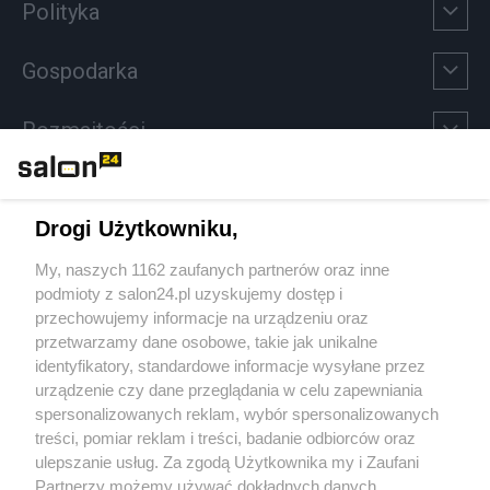
Polityka
Gospodarka
Rozmaitości
Technologie
Drogi Użytkowniku,
Sport
My, naszych 1162 zaufanych partnerów oraz inne
podmioty z salon24.pl uzyskujemy dostęp i
Społeczeństwo
przechowujemy informacje na urządzeniu oraz
przetwarzamy dane osobowe, takie jak unikalne
Kultura
identyfikatory, standardowe informacje wysyłane przez
urządzenie czy dane przeglądania w celu zapewniania
spersonalizowanych reklam, wybór spersonalizowanych
treści, pomiar reklam i treści, badanie odbiorców oraz
ulepszanie usług. Za zgodą Użytkownika my i Zaufani
X
Facebook
Instagram
Youtube
Partnerzy możemy używać dokładnych danych