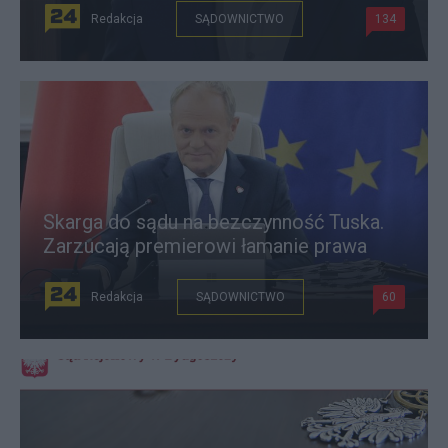
Redakcja
SĄDOWNICTWO
134
Skarga do sądu na bezczynność Tuska.
Zarzucają premierowi łamanie prawa
Redakcja
SĄDOWNICTWO
60