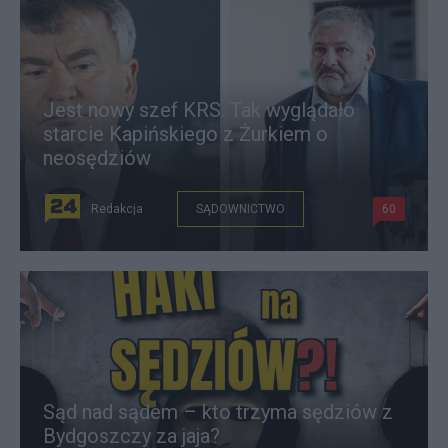
Jest nowy szef KRS. Tak wyglądało
starcie Kapińskiego z Żurkiem o
neosędziów
Redakcja
SĄDOWNICTWO
60
Sąd nad sądem – kto trzyma sędziów z
Bydgoszczy za jaja?