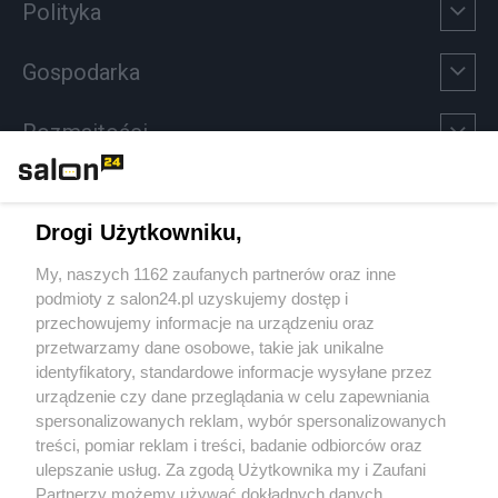
Polityka
Gospodarka
Rozmaitości
Technologie
Drogi Użytkowniku,
Sport
My, naszych 1162 zaufanych partnerów oraz inne
podmioty z salon24.pl uzyskujemy dostęp i
Społeczeństwo
przechowujemy informacje na urządzeniu oraz
przetwarzamy dane osobowe, takie jak unikalne
Kultura
identyfikatory, standardowe informacje wysyłane przez
urządzenie czy dane przeglądania w celu zapewniania
spersonalizowanych reklam, wybór spersonalizowanych
treści, pomiar reklam i treści, badanie odbiorców oraz
ulepszanie usług. Za zgodą Użytkownika my i Zaufani
X
Facebook
Instagram
Youtube
Partnerzy możemy używać dokładnych danych