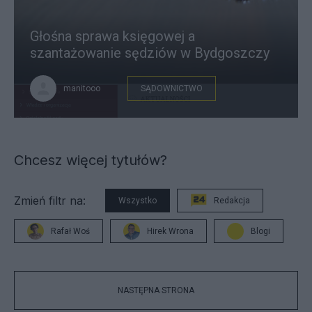
Głośna sprawa księgowej a
szantażowanie sędziów w Bydgoszczy
manitooo
SĄDOWNICTWO
Chcesz więcej tytułów?
Zmień filtr na:
Wszystko
Redakcja
Rafał Woś
Hirek Wrona
Blogi
NASTĘPNA STRONA