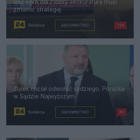
Bez ENA dla Ziobry. Prokuratura musi
zmienić strategię
Redakcja
SĄDOWNICTWO
194
Żurek chciał odwołać sędziego. Porażka
w Sądzie Najwyższym
Redakcja
SĄDOWNICTWO
89