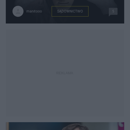
manitooo
SĄDOWNICTWO
5