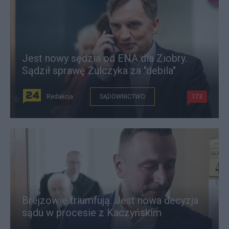
Jest nowy sędzia od ENA dla Ziobry.
Sądził sprawę Żulczyka za "debila"
Redakcja
SĄDOWNICTWO
173
Brejzowie triumfują. Jest nowa decyzja
sądu w procesie z Kaczyńskim