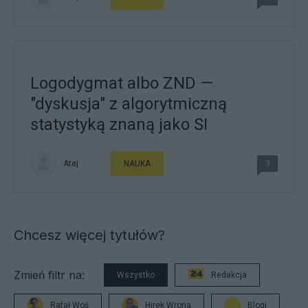
Logodygmat albo ZND —
"dyskusja" z algorytmiczną
statystyką znaną jako SI
Atej
NAUKA
3
Chcesz więcej tytułów?
Zmień filtr na:
Wszystko
Redakcja
Rafał Woś
Hirek Wrona
Blogi