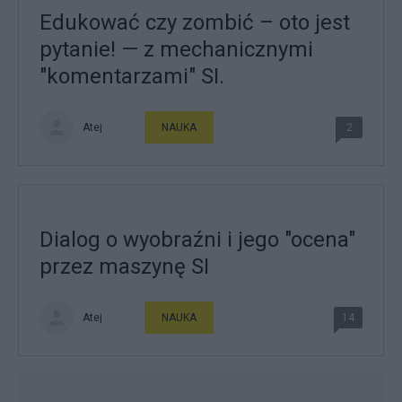
Edukować czy zombić – oto jest
pytanie! — z mechanicznymi
"komentarzami" SI.
Atej
NAUKA
2
Dialog o wyobraźni i jego "ocena"
przez maszynę SI
Atej
NAUKA
14