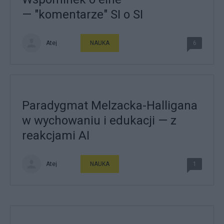
— "komentarze" SI o SI
Atej
NAUKA
6
Paradygmat Melzacka-Halligana
w wychowaniu i edukacji — z
reakcjami AI
Atej
NAUKA
1