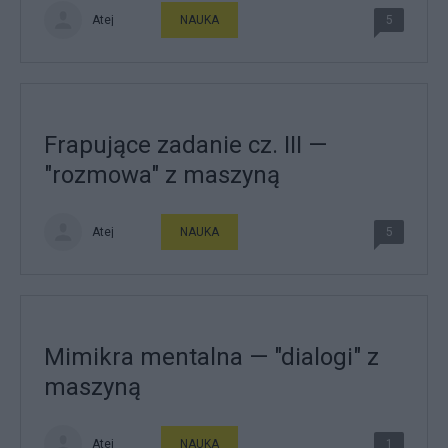
Atej
NAUKA
5
Frapujące zadanie cz. III —
"rozmowa" z maszyną
Atej
NAUKA
5
Mimikra mentalna — "dialogi" z
maszyną
Atej
NAUKA
1