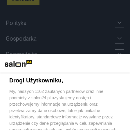
Polityka
Gospodarka
Rozmaitości
Technologie
Drogi Użytkowniku,
Sport
My, naszych 1162 zaufanych partnerów oraz inne
podmioty z salon24.pl uzyskujemy dostęp i
Społeczeństwo
przechowujemy informacje na urządzeniu oraz
przetwarzamy dane osobowe, takie jak unikalne
Kultura
identyfikatory, standardowe informacje wysyłane przez
urządzenie czy dane przeglądania w celu zapewniania
spersonalizowanych reklam, wybór spersonalizowanych