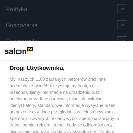
Polityka
Gospodarka
Rozmaitości
Technologie
Drogi Użytkowniku,
Sport
My, naszych 1160 zaufanych partnerów oraz inne
podmioty z salon24.pl uzyskujemy dostęp i
Społeczeństwo
przechowujemy informacje na urządzeniu oraz
przetwarzamy dane osobowe, takie jak unikalne
Kultura
identyfikatory, standardowe informacje wysyłane przez
urządzenie czy dane przeglądania w celu zapewniania
spersonalizowanych reklam, wybór spersonalizowanych
treści, pomiar reklam i treści, badanie odbiorców oraz
ulepszanie usług. Za zgodą Użytkownika my i Zaufani