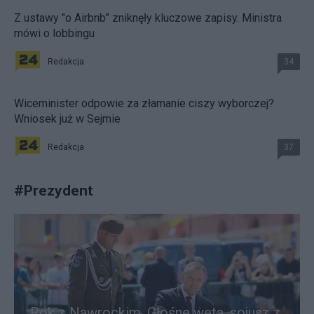
Z ustawy "o Airbnb" zniknęły kluczowe zapisy. Ministra
mówi o lobbingu
Redakcja
34
Wiceminister odpowie za złamanie ciszy wyborczej?
Wniosek już w Sejmie
Redakcja
37
#
Prezydent
Rok z Nawrockim. Głośne weta, sojusz z