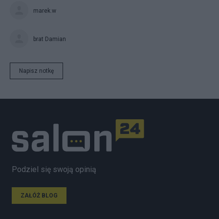
marek.w
brat Damian
Napisz notkę
Podziel się swoją opinią
ZAŁÓŻ BLOG