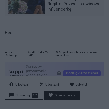
Brigitte. Pozwali prawicową
influencerkę
Red.
Autor:
Źródło: Salon24,
© Artykuł jest chroniony prawem
Redakcja
PAP
autorskim
Udostępnij
Udostępnij
Lubię to!
Skomentuj
161
Obserwuj notkę