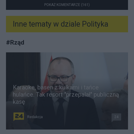
POKAŻ KOMENTARZE (161)
Inne tematy w dziale
Polityka
#
Rząd
Karaoke, basen z kulkami i tańce
hulańce. Tak resort "przepalał" publiczną
kasę
Redakcja
24