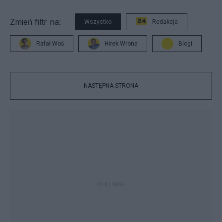
Zmień filtr na:
Wszystko
Redakcja
Rafał Woś
Hirek Wrona
Blogi
NASTĘPNA STRONA