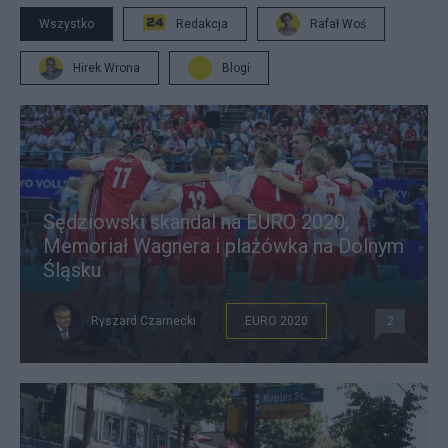
Wszystko
Redakcja
Rafał Woś
Hirek Wrona
Blogi
Sędziowski skandal na EURO 2020,
Memoriał Wagnera i plażówka na Dolnym
Śląsku
Ryszard Czarnecki
EURO 2020
2