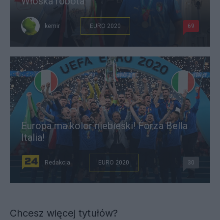
Włoska robota
kemir
EURO 2020
69
Europa ma kolor niebieski! Forza Bella
Italia!
Redakcja
EURO 2020
30
Chcesz więcej tytułów?