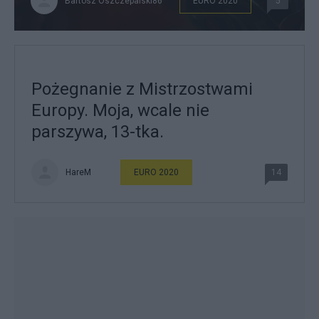
Bartosz Oszczepalski86
EURO 2020
5
Pożegnanie z Mistrzostwami
Europy. Moja, wcale nie
parszywa, 13-tka.
HareM
EURO 2020
14