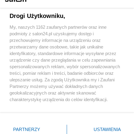
Technologie
Drogi Użytkowniku,
Sport
My, naszych 1162 zaufanych partnerów oraz inne
podmioty z salon24.pl uzyskujemy dostęp i
Społeczeństwo
przechowujemy informacje na urządzeniu oraz
przetwarzamy dane osobowe, takie jak unikalne
Kultura
identyfikatory, standardowe informacje wysyłane przez
urządzenie czy dane przeglądania w celu zapewniania
spersonalizowanych reklam, wybór spersonalizowanych
treści, pomiar reklam i treści, badanie odbiorców oraz
ulepszanie usług. Za zgodą Użytkownika my i Zaufani
X
Facebook
Instagram
Youtube
Partnerzy możemy używać dokładnych danych
geolokalizacyjnych oraz aktywnie skanować
charakterystykę urządzenia do celów identyfikacji.
Web Content Media sp. z o. o. © 2022
Ponieważ cenimy Twoją prywatność, prosimy o zgodę na
korzystanie z tych technologii poprzez kliknięcie
„Akceptuję”. Zgoda jest dobrowolna i zawsze możesz ją
Pomoc
O nas
Praca
Reklama
Kontakt
zmienić/wycofać klikając przycisk ustawień prywatności
PARTNERZY
USTAWIENIA
znajdujący się w lewym dolnym rogu strony
. Niektóre