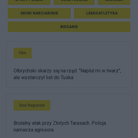
SKOKI NARCIARSKIE
LEKKOATLETYKA
BIEGANIE
Film
Olbrychski skarży się na rząd. "Napluł mi w twarz",
ale wystarczył list do Tuska
Głos Regionów
Brutalny atak przy Złotych Tarasach. Policja
namierza agresora