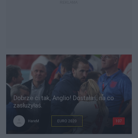
Dobrze ci tak, Anglio! Dostałaś, na co
zasłużyłaś.
HareM
EURO 2020
107