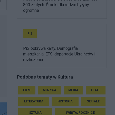
800 złotych. Środki dla rodzin byłyby
ogromne
PiS
PiS odkrywa karty. Demografia,
mieszkania, ETS, deportacje Ukraińców i
rozliczenia
Podobne tematy w Kultura
FILM
MUZYKA
MEDIA
TEATR
LITERATURA
HISTORIA
SERIALE
SZTUKA
ŚWIĘTA, ROCZNICE