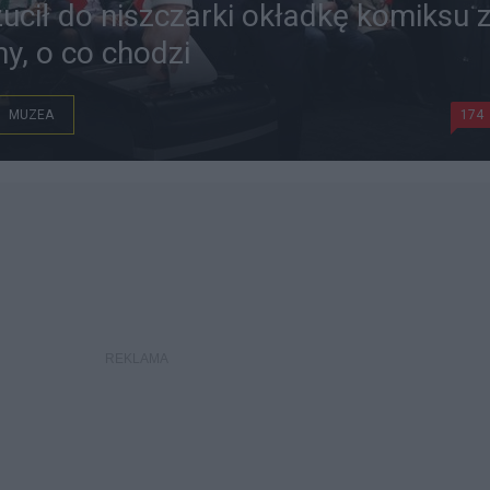
ucił do niszczarki okładkę komiksu 
y, o co chodzi
MUZEA
174