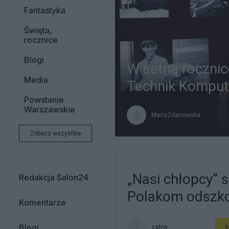
Fantastyka
Święta,
rocznice
Blogi
W setną roczni
Media
Technik Komput
Powstanie
Warszawskie
MariaZdanowska
Zobacz wszystkie
„Nasi chłopcy”
Redakcja Salon24
Polakom odszk
Komentarze
Blogi
catrw