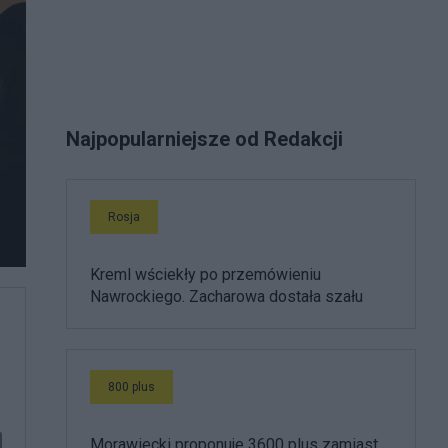
Najpopularniejsze od Redakcji
Rosja
Kreml wściekły po przemówieniu
Nawrockiego. Zacharowa dostała szału
800 plus
Morawiecki proponuje 3600 plus zamiast