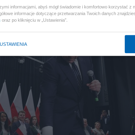
szymi informacjami, abyś mógł świadomie i komfortowo korzystać z
gółowe informacje dotyczące przetwarzania Twoich danych znajdzi
s
oraz po kliknięciu w „Ustawienia”.
USTAWIENIA