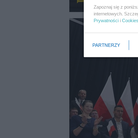
Zapoznaj się z poniż
internetowych. Szcze
Prywatności
i
Cookie
PARTNERZY