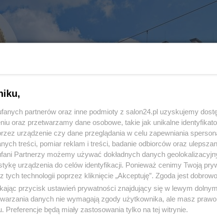
niku,
fanych partnerów oraz inne podmioty z salon24.pl uzyskujemy dost
niu oraz przetwarzamy dane osobowe, takie jak unikalne identyfikat
przez urządzenie czy dane przeglądania w celu zapewniania sperson
ych treści, pomiar reklam i treści, badanie odbiorców oraz ulepszan
fani Partnerzy możemy używać dokładnych danych geolokalizacyjn
tykę urządzenia do celów identyfikacji. Ponieważ cenimy Twoją pry
a miliony. Możesz ją zobaczyć w
z tych technologii poprzez kliknięcie „Akceptuję”. Zgoda jest dobro
ikając przycisk ustawień prywatności znajdujący się w lewym dolny
etwarzania danych nie wymagają zgody użytkownika, ale masz prawo 
. Preferencje będą miały zastosowania tylko na tej witrynie.
MUZEA
9