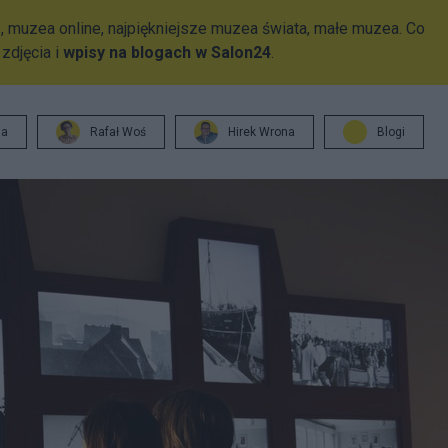
, muzea online, najpiękniejsze muzea świata, małe muzea. Co
zdjęcia i
wpisy na blogach w Salon24
.
ja
Rafał Woś
Hirek Wrona
Blogi