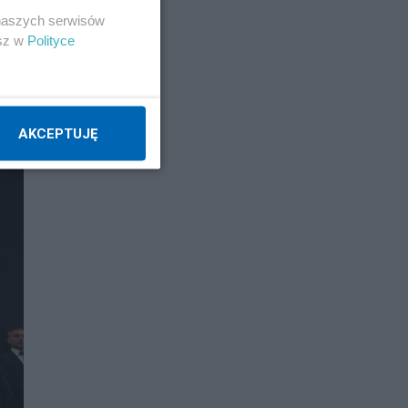
 naszych serwisów
esz w
Polityce
AKCEPTUJĘ