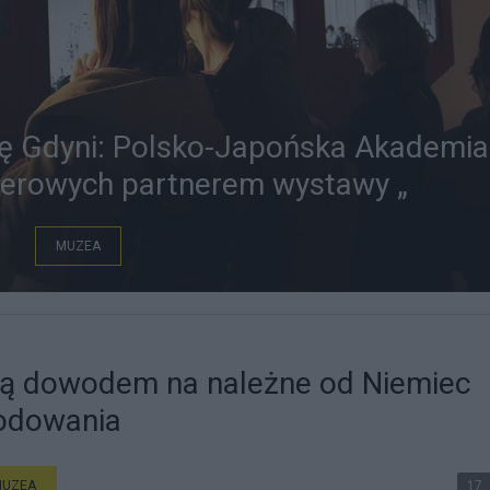
cę Gdyni: Polsko-Japońska Akademia
erowych partnerem wystawy „
MUZEA
 są dowodem na należne od Niemiec
odowania
MUZEA
17