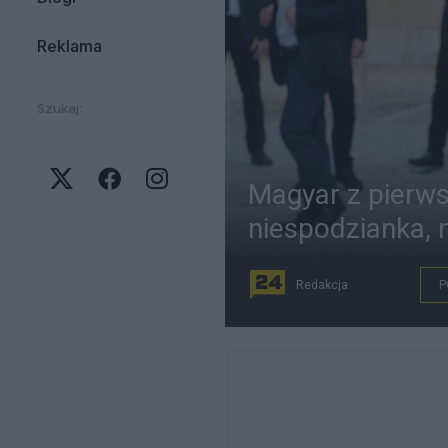
Reklama
Szukaj:
Magyar z pierws
niespodzianka, 
Redakcja
P