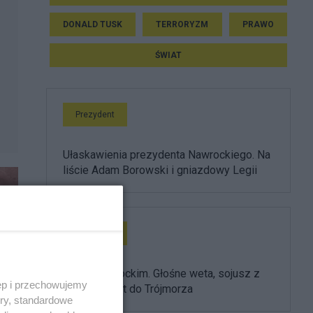
DONALD TUSK
TERRORYZM
PRAWO
ŚWIAT
Prezydent
Ułaskawienia prezydenta Nawrockiego. Na
liście Adam Borowski i gniazdowy Legii
Prezydent
Rok z Nawrockim. Głośne weta, sojusz z
ęp i przechowujemy
USA i powrót do Trójmorza
ory, standardowe