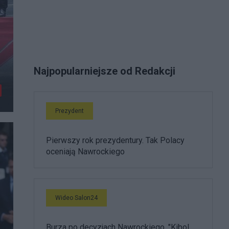
Najpopularniejsze od Redakcji
Prezydent
Pierwszy rok prezydentury. Tak Polacy
oceniają Nawrockiego
Wideo Salon24
Burza po decyzjach Nawrockiego. "Kibol