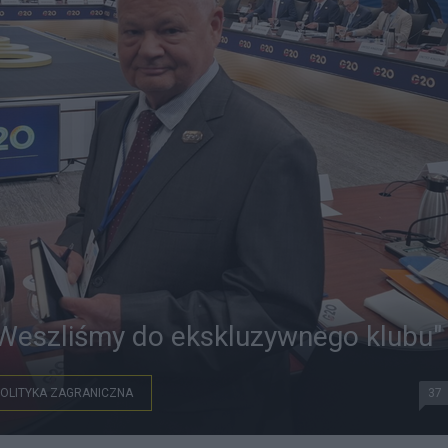
"Weszliśmy do ekskluzywnego klubu"
OLITYKA ZAGRANICZNA
37