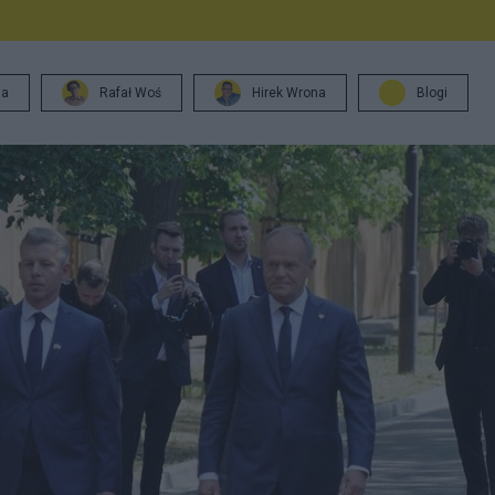
ja
Rafał Woś
Hirek Wrona
Blogi