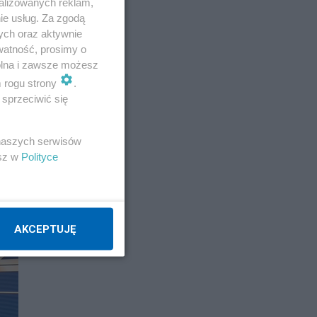
alizowanych reklam,
ie usług. Za zgodą
ych oraz aktywnie
watność, prosimy o
wolna i zawsze możesz
m rogu strony
.
sprzeciwić się
 naszych serwisów
esz w
Polityce
AKCEPTUJĘ