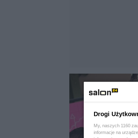
Drogi Użytkow
My, naszych 1160 zau
informacje na urządze