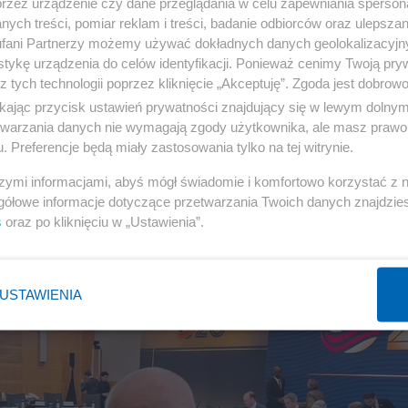
przez urządzenie czy dane przeglądania w celu zapewniania sperson
ych treści, pomiar reklam i treści, badanie odbiorców oraz ulepszan
fani Partnerzy możemy używać dokładnych danych geolokalizacyjn
tykę urządzenia do celów identyfikacji. Ponieważ cenimy Twoją pry
z tych technologii poprzez kliknięcie „Akceptuję”. Zgoda jest dobro
ikając przycisk ustawień prywatności znajdujący się w lewym dolny
etwarzania danych nie wymagają zgody użytkownika, ale masz prawo 
. Preferencje będą miały zastosowania tylko na tej witrynie.
, ale nie spotka się z Nawrockim.
szymi informacjami, abyś mógł świadomie i komfortowo korzystać z
opiął swego
gółowe informacje dotyczące przetwarzania Twoich danych znajdzi
s
oraz po kliknięciu w „Ustawienia”.
OLITYKA ZAGRANICZNA
245
USTAWIENIA