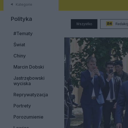
Kategorie
Polityka
Wszystko
Redakc
#Tematy
Świat
Chiny
Marcin Dobski
Jastrzębowski
wyciska
Reprywatyzacja
Portrety
Porozumienie