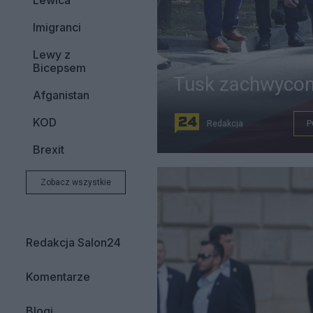
Lewica
Imigranci
Lewy z
Bicepsem
Tusk zachwycony
Afganistan
KOD
Redakcja
P
Brexit
Zobacz wszystkie
Redakcja Salon24
Komentarze
Blogi