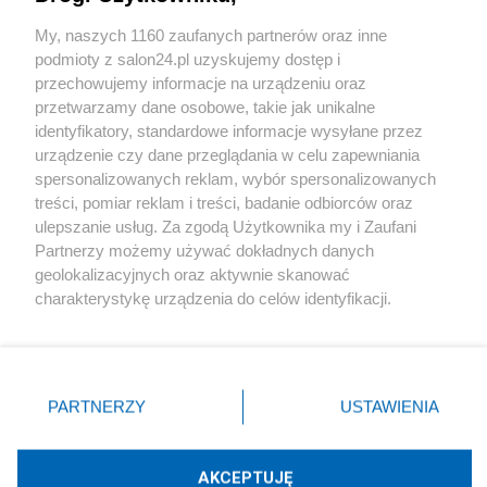
Sport
My, naszych 1160 zaufanych partnerów oraz inne
podmioty z salon24.pl uzyskujemy dostęp i
Społeczeństwo
przechowujemy informacje na urządzeniu oraz
przetwarzamy dane osobowe, takie jak unikalne
Kultura
identyfikatory, standardowe informacje wysyłane przez
urządzenie czy dane przeglądania w celu zapewniania
spersonalizowanych reklam, wybór spersonalizowanych
treści, pomiar reklam i treści, badanie odbiorców oraz
ulepszanie usług. Za zgodą Użytkownika my i Zaufani
X
Facebook
Instagram
Youtube
Partnerzy możemy używać dokładnych danych
geolokalizacyjnych oraz aktywnie skanować
charakterystykę urządzenia do celów identyfikacji.
Web Content Media sp. z o. o. © 2022
Ponieważ cenimy Twoją prywatność, prosimy o zgodę na
korzystanie z tych technologii poprzez kliknięcie
„Akceptuję”. Zgoda jest dobrowolna i zawsze możesz ją
Pomoc
O nas
Praca
Reklama
Kontakt
zmienić/wycofać klikając przycisk ustawień prywatności
PARTNERZY
USTAWIENIA
znajdujący się w lewym dolnym rogu strony
. Niektóre
rodzaje przetwarzania danych nie wymagają zgody
użytkownika, ale masz prawo sprzeciwić się takiemu
AKCEPTUJĘ