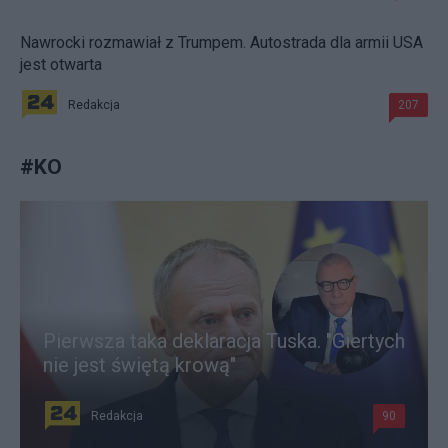
Nawrocki rozmawiał z Trumpem. Autostrada dla armii USA
jest otwarta
Redakcja
207
#
KO
Pierwsza taka deklaracja Tuska. "Giertych
nie jest świętą krową"
Redakcja
90