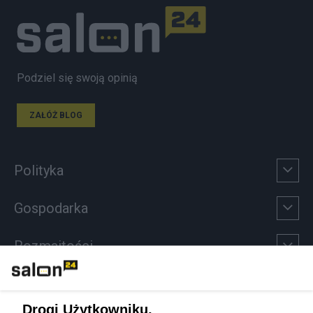
Podziel się swoją opinią
ZAŁÓŻ BLOG
Polityka
Gospodarka
Rozmaitości
Technologie
Drogi Użytkowniku,