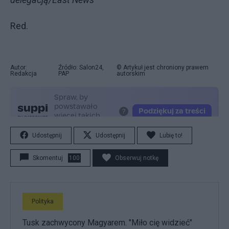
Red.
Autor:
Źródło: Salon24,
© Artykuł jest chroniony prawem
Redakcja
PAP
autorskim
Udostępnij
Udostępnij
Lubię to!
Skomentuj
100
Obserwuj notkę
Polityka
Tusk zachwycony Magyarem. "Miło cię widzieć"