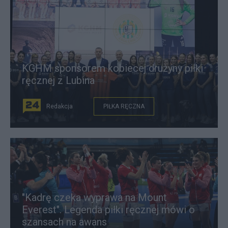
KGHM sponsorem kobiecej drużyny piłki
ręcznej z Lubina
Redakcja
PIŁKA RĘCZNA
"Kadrę czeka wyprawa na Mount
Everest". Legenda piłki ręcznej mówi o
szansach na awans