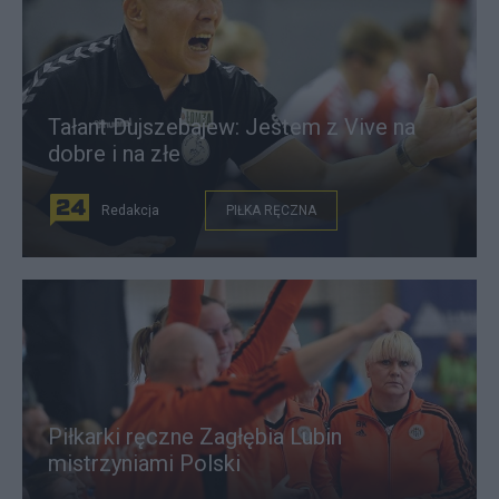
Tałant Dujszebajew: Jestem z Vive na
dobre i na złe
Redakcja
PIŁKA RĘCZNA
Piłkarki ręczne Zagłębia Lubin
mistrzyniami Polski