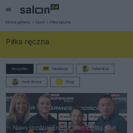
Strona główna
Sport
Piłka ręczna
Piłka ręczna
Wszystko
Redakcja
Rafał Woś
Hirek Wrona
Blogi
Nowy rozdział Energa Start Elbląg. Klub