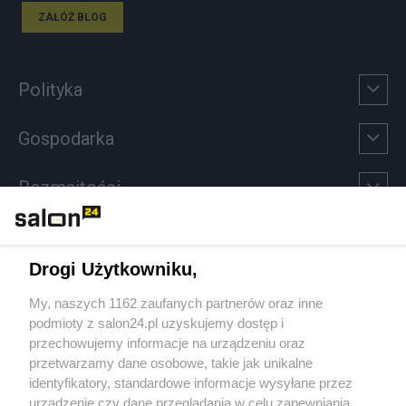
ZAŁÓŻ BLOG
Polityka
Gospodarka
Rozmaitości
Technologie
Drogi Użytkowniku,
Sport
My, naszych 1162 zaufanych partnerów oraz inne
podmioty z salon24.pl uzyskujemy dostęp i
Społeczeństwo
przechowujemy informacje na urządzeniu oraz
przetwarzamy dane osobowe, takie jak unikalne
Kultura
identyfikatory, standardowe informacje wysyłane przez
urządzenie czy dane przeglądania w celu zapewniania