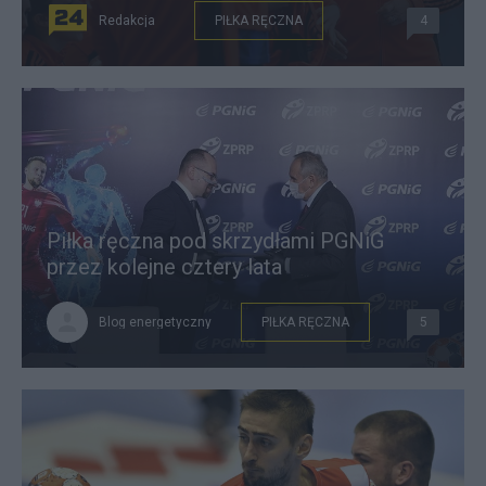
Redakcja
PIŁKA RĘCZNA
4
Piłka ręczna pod skrzydłami PGNiG
przez kolejne cztery lata
Blog energetyczny
PIŁKA RĘCZNA
5