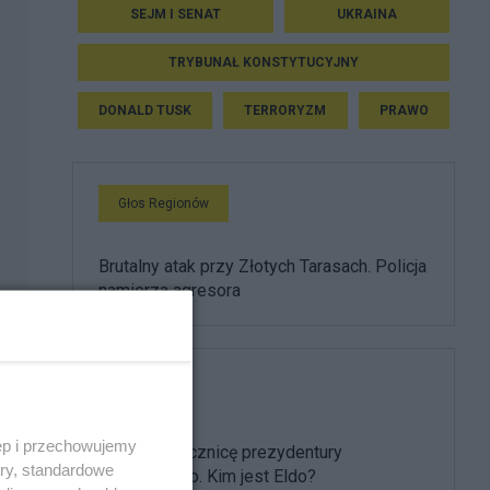
SEJM I SENAT
UKRAINA
TRYBUNAŁ KONSTYTUCYJNY
DONALD TUSK
TERRORYZM
PRAWO
Głos Regionów
Brutalny atak przy Złotych Tarasach. Policja
namierza agresora
Muzyka
ęp i przechowujemy
Uświetnił rocznicę prezydentury
ory, standardowe
Nawrockiego. Kim jest Eldo?