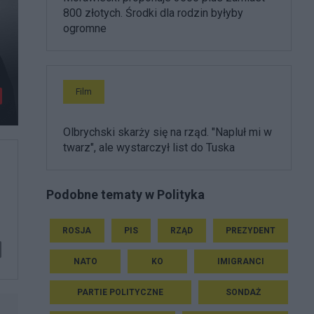
800 złotych. Środki dla rodzin byłyby
ogromne
Film
Olbrychski skarży się na rząd. "Napluł mi w
twarz", ale wystarczył list do Tuska
Podobne tematy w Polityka
ROSJA
PIS
RZĄD
PREZYDENT
NATO
KO
IMIGRANCI
PARTIE POLITYCZNE
SONDAŻ