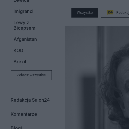
Lewica
Imigranci
Wszystko
Redakc
Lewy z
Bicepsem
Afganistan
KOD
Brexit
Zobacz wszystkie
Redakcja Salon24
Komentarze
Blogi