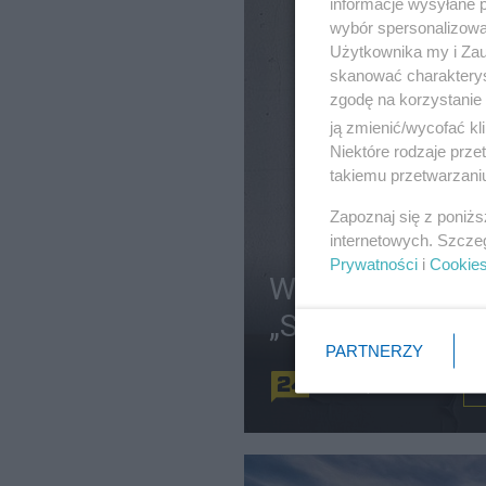
informacje wysyłane 
wybór spersonalizowan
Użytkownika my i Zau
skanować charakterys
zgodę na korzystanie 
ją zmienić/wycofać kl
Niektóre rodzaje prz
takiemu przetwarzaniu
Zapoznaj się z poniż
internetowych. Szcze
Prywatności
i
Cookie
Wciąż nie odnale
„Struktury pańs
PARTNERZY
Redakcja