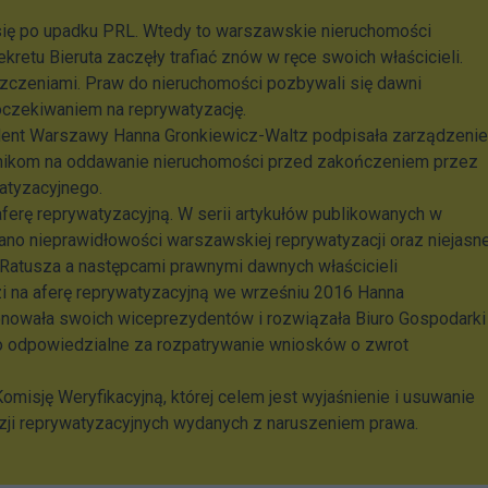
się po upadku PRL. Wtedy to warszawskie nieruchomości
kretu Bieruta zaczęły trafiać znów w ręce swoich właścicieli.
szczeniami. Praw do nieruchomości pozbywali się dawni
 oczekiwaniem na reprywatyzację.
ent Warszawy Hanna Gronkiewicz-Waltz podpisała zarządzenie
nikom na oddawanie nieruchomości przed zakończeniem przez
atyzacyjnego.
ferę reprywatyzacyjną. W serii artykułów publikowanych w
no nieprawidłowości warszawskiej reprywatyzacji oraz niejasn
Ratusza a następcami prawnymi dawnych właścicieli
i na aferę reprywatyzacyjną we wrześniu 2016 Hanna
onowała swoich wiceprezydentów i rozwiązała Biuro Gospodarki
o odpowiedzialne za rozpatrywanie wniosków o zwrot
misję Weryfikacyjną, której celem jest wyjaśnienie i usuwanie
ji reprywatyzacyjnych wydanych z naruszeniem prawa.