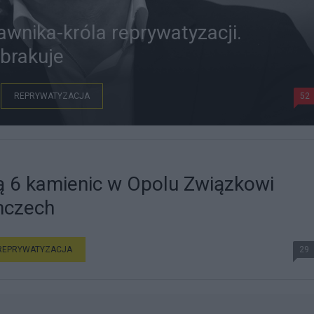
awnika-króla reprywatyzacji.
 brakuje
REPRYWATYZACJA
52
 6 kamienic w Opolu Związkowi
mczech
REPRYWATYZACJA
29