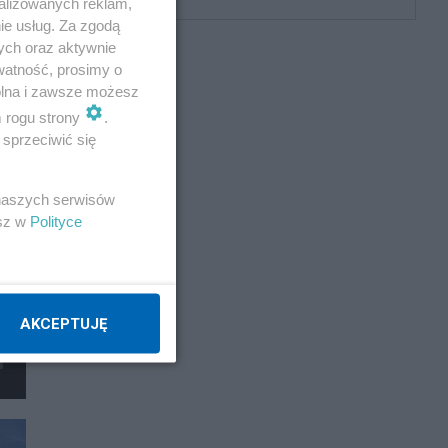
alizowanych reklam,
ie usług. Za zgodą
ych oraz aktywnie
watność, prosimy o
wolna i zawsze możesz
m rogu strony
.
sprzeciwić się
 naszych serwisów
esz w
Polityce
AKCEPTUJĘ