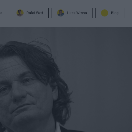
ja
Rafał Woś
Hirek Wrona
Blogi