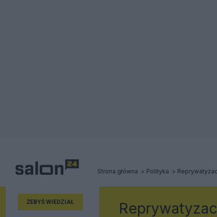
Strona główna
Polityka
Reprywatyzac
ŻEBYŚ WIEDZIAŁ
Reprywatyzac