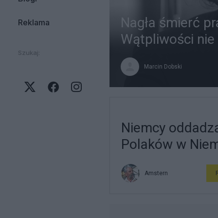
Nagła śmierć pr
Reklama
Wątpliwości nie
Szukaj:
Marcin Dobski
Niemcy oddadzą
Polaków w Nie
Amstern