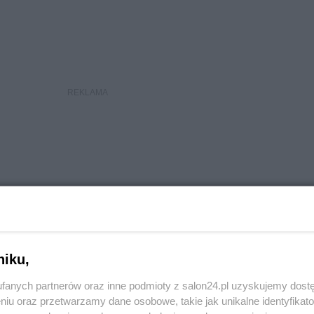
niku,
fanych partnerów oraz inne podmioty z salon24.pl uzyskujemy dost
niu oraz przetwarzamy dane osobowe, takie jak unikalne identyfikat