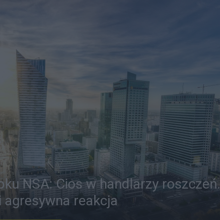
ku NSA: Cios w handlarzy roszczeń
 agresywna reakcja