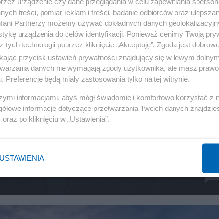
przez urządzenie czy dane przeglądania w celu zapewniania sperson
ych treści, pomiar reklam i treści, badanie odbiorców oraz ulepszan
fani Partnerzy możemy używać dokładnych danych geolokalizacyjn
tykę urządzenia do celów identyfikacji. Ponieważ cenimy Twoją pry
z tych technologii poprzez kliknięcie „Akceptuję”. Zgoda jest dobro
ikając przycisk ustawień prywatności znajdujący się w lewym dolny
etwarzania danych nie wymagają zgody użytkownika, ale masz prawo 
. Preferencje będą miały zastosowania tylko na tej witrynie.
szymi informacjami, abyś mógł świadomie i komfortowo korzystać z
gółowe informacje dotyczące przetwarzania Twoich danych znajdzi
s
oraz po kliknięciu w „Ustawienia”.
źli zabójców Jolanty Brzeskiej.
twa całkowicie zgniłe”
USTAWIENIA
REPRYWATYZACJA
26