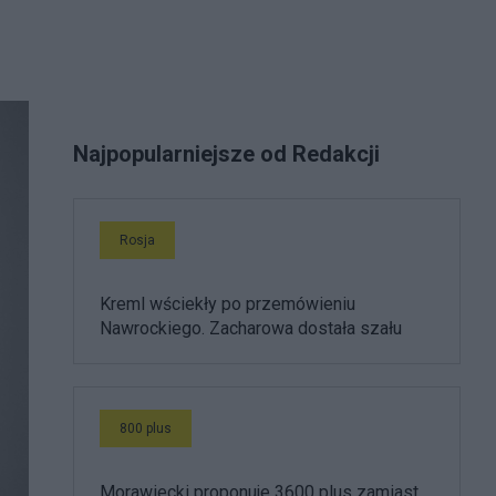
Najpopularniejsze od Redakcji
Rosja
Kreml wściekły po przemówieniu
Nawrockiego. Zacharowa dostała szału
800 plus
Morawiecki proponuje 3600 plus zamiast