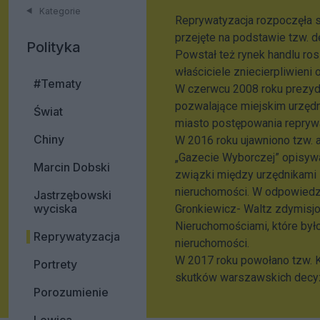
Kategorie
Reprywatyzacja rozpoczęła 
przejęte na podstawie tzw. de
Polityka
Powstał też rynek handlu ro
właściciele zniecierpliwieni
#Tematy
W czerwcu 2008 roku prezyd
pozwalające miejskim urzęd
Świat
miasto postępowania repryw
Chiny
W 2016 roku ujawniono tzw. a
„Gazecie Wyborczej” opisywa
Marcin Dobski
związki między urzędnikami 
nieruchomości. W odpowiedz
Jastrzębowski
wyciska
Gronkiewicz- Waltz zdymisj
Nieruchomościami, które był
Reprywatyzacja
nieruchomości.
W 2017 roku powołano tzw. Ko
Portrety
skutków warszawskich decyz
Porozumienie