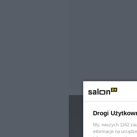
Drogi Użytkow
My, naszych 1162 zau
informacje na urządze