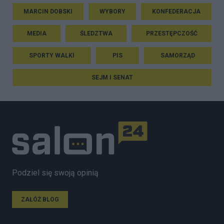
MARCIN DOBSKI
WYBORY
KONFEDERACJA
MEDIA
ŚLEDZTWA
PRZESTĘPCZOŚĆ
SPORTY WALKI
PIS
SAMORZĄD
SEJM I SENAT
Podziel się swoją opinią
ZAŁÓŻ BLOG