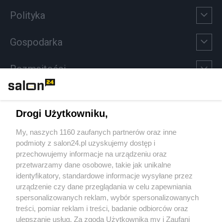
Polityka
Gospodarka
Rozmaitości
Technologie
Drogi Użytkowniku,
Sport
My, naszych 1160 zaufanych partnerów oraz inne
podmioty z salon24.pl uzyskujemy dostęp i
Społeczeństwo
przechowujemy informacje na urządzeniu oraz
przetwarzamy dane osobowe, takie jak unikalne
Kultura
identyfikatory, standardowe informacje wysyłane przez
urządzenie czy dane przeglądania w celu zapewniania
spersonalizowanych reklam, wybór spersonalizowanych
treści, pomiar reklam i treści, badanie odbiorców oraz
ulepszanie usług. Za zgodą Użytkownika my i Zaufani