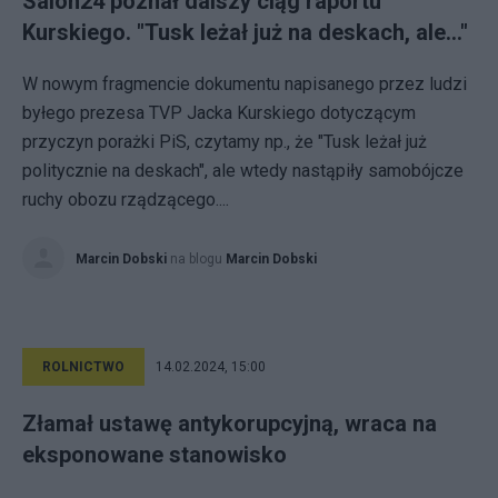
Salon24 poznał dalszy ciąg raportu
Kurskiego. "Tusk leżał już na deskach, ale..."
W nowym fragmencie dokumentu napisanego przez ludzi
byłego prezesa TVP Jacka Kurskiego dotyczącym
przyczyn porażki PiS, czytamy np., że "Tusk leżał już
politycznie na deskach", ale wtedy nastąpiły samobójcze
ruchy obozu rządzącego....
Marcin Dobski
na blogu
Marcin Dobski
ROLNICTWO
14.02.2024, 15:00
Złamał ustawę antykorupcyjną, wraca na
eksponowane stanowisko