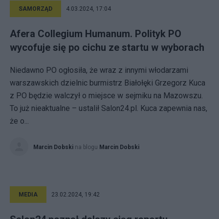
SAMORZĄD
4.03.2024, 17:04
Afera Collegium Humanum. Polityk PO
wycofuje się po cichu ze startu w wyborach
Niedawno PO ogłosiła, że wraz z innymi włodarzami
warszawskich dzielnic burmistrz Białołęki Grzegorz Kuca
z PO będzie walczył o miejsce w sejmiku na Mazowszu.
To już nieaktualne – ustalił Salon24.pl. Kuca zapewnia nas,
że o...
Marcin Dobski
na blogu
Marcin Dobski
MEDIA
23.02.2024, 19:42