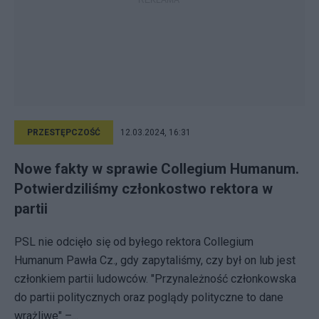
PRZESTĘPCZOŚĆ
12.03.2024, 16:31
Nowe fakty w sprawie Collegium Humanum.
Potwierdziliśmy członkostwo rektora w
partii
PSL nie odcięło się od byłego rektora Collegium
Humanum Pawła Cz., gdy zapytaliśmy, czy był on lub jest
członkiem partii ludowców. "Przynależność członkowska
do partii politycznych oraz poglądy polityczne to dane
wrażliwe" –...