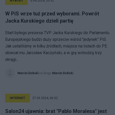
WYBORY
5.04.2024, 20:32
W PiS wrze tuż przed wyborami. Powrót
Jacka Kurskiego dzieli partię
Start byłego prezesa TVP Jacka Kurskiego do Parlamentu
Europejskiego budzi duży sprzeciw wśród "jedynek" PiS.
Jak ustaliliśmy w kilku źródłach, miejsce na listach do PE
obiecał mu Jarosław Kaczyński, a w grę wchodzą trzy
okręgi...
Marcin Dobski
na blogu
Marcin Dobski
INTERNET
27.03.2024, 06:52
Salon24 ujawnia: brat "Pablo Moralesa" jest