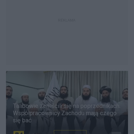
Talibowie zemścili się na poprzednikach.
Współpracownicy Zachodu mają czego
się bać