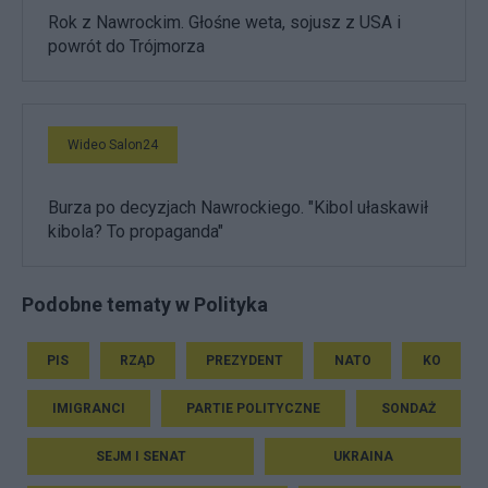
Rok z Nawrockim. Głośne weta, sojusz z USA i
powrót do Trójmorza
Wideo Salon24
Burza po decyzjach Nawrockiego. "Kibol ułaskawił
kibola? To propaganda"
Podobne tematy w Polityka
PIS
RZĄD
PREZYDENT
NATO
KO
IMIGRANCI
PARTIE POLITYCZNE
SONDAŻ
SEJM I SENAT
UKRAINA