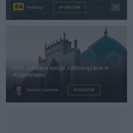
Redakcja
AFGANISTAN
9
ONZ odnawia swoje zobowiązania w
Afganistanie
Ryszard Czarnecki
AFGANISTAN