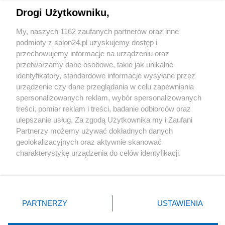
Drogi Użytkowniku,
Sport
My, naszych 1162 zaufanych partnerów oraz inne
podmioty z salon24.pl uzyskujemy dostęp i
Społeczeństwo
przechowujemy informacje na urządzeniu oraz
przetwarzamy dane osobowe, takie jak unikalne
Kultura
identyfikatory, standardowe informacje wysyłane przez
urządzenie czy dane przeglądania w celu zapewniania
spersonalizowanych reklam, wybór spersonalizowanych
treści, pomiar reklam i treści, badanie odbiorców oraz
ulepszanie usług. Za zgodą Użytkownika my i Zaufani
X
Facebook
Instagram
Youtube
Partnerzy możemy używać dokładnych danych
geolokalizacyjnych oraz aktywnie skanować
charakterystykę urządzenia do celów identyfikacji.
Web Content Media sp. z o. o. © 2022
Ponieważ cenimy Twoją prywatność, prosimy o zgodę na
korzystanie z tych technologii poprzez kliknięcie
„Akceptuję”. Zgoda jest dobrowolna i zawsze możesz ją
Pomoc
O nas
Praca
Reklama
Kontakt
zmienić/wycofać klikając przycisk ustawień prywatności
PARTNERZY
USTAWIENIA
znajdujący się w lewym dolnym rogu strony
. Niektóre
rodzaje przetwarzania danych nie wymagają zgody