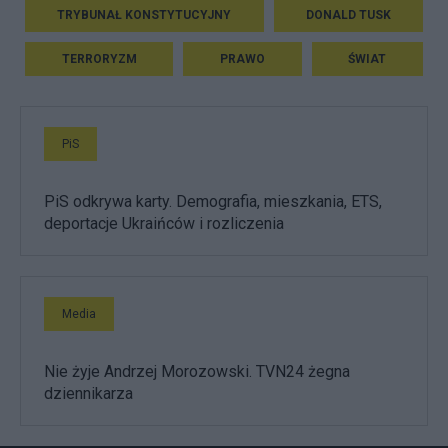
TRYBUNAŁ KONSTYTUCYJNY
DONALD TUSK
TERRORYZM
PRAWO
ŚWIAT
PiS
PiS odkrywa karty. Demografia, mieszkania, ETS,
deportacje Ukraińców i rozliczenia
Media
Nie żyje Andrzej Morozowski. TVN24 żegna
dziennikarza