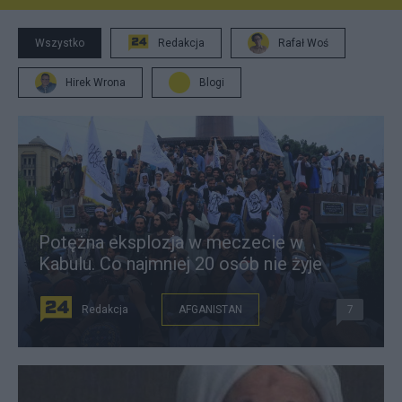
Wszystko
Redakcja
Rafał Woś
Hirek Wrona
Blogi
Potężna eksplozja w meczecie w
Kabulu. Co najmniej 20 osób nie żyje
Redakcja
AFGANISTAN
7