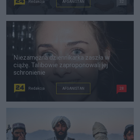
Redakcja
AFGANISTAN
32
Niezamężna dziennikarka zaszła w
ciążę. Talibowie zaproponowali jej
schronienie
Redakcja
AFGANISTAN
28