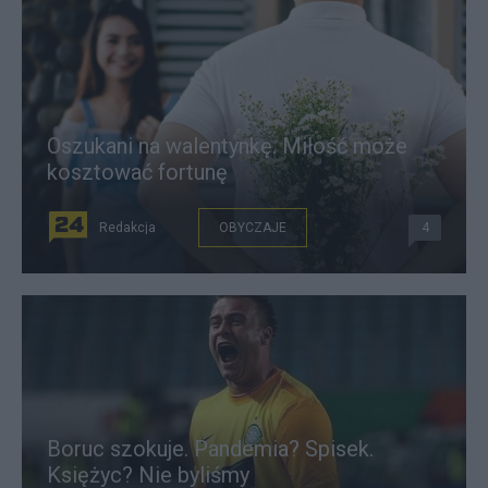
Oszukani na walentynkę. Miłość może
kosztować fortunę
Redakcja
OBYCZAJE
4
Boruc szokuje. Pandemia? Spisek.
Księżyc? Nie byliśmy