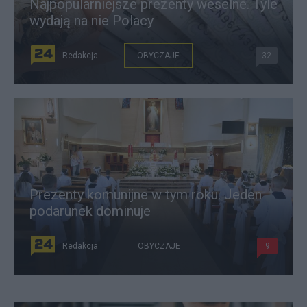
Najpopularniejsze prezenty weselne. Tyle
wydają na nie Polacy
Redakcja
OBYCZAJE
32
Prezenty komunijne w tym roku. Jeden
podarunek dominuje
Redakcja
OBYCZAJE
9