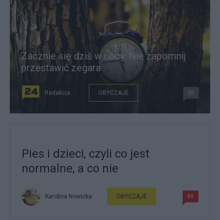
Zacznie się dziś w nocy. Nie zapomnij
przestawić zegara
Redakcja
OBYCZAJE
30
Pies i dzieci, czyli co jest
normalne, a co nie
Karolina Nowicka
OBYCZAJE
88