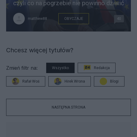
czyli co na pogrzebie nie powinno dziwić
matthew88
OBYCZAJE
40
Chcesz więcej tytułów?
Zmień filtr na:
Wszystko
Redakcja
Rafał Woś
Hirek Wrona
Blogi
NASTĘPNA STRONA