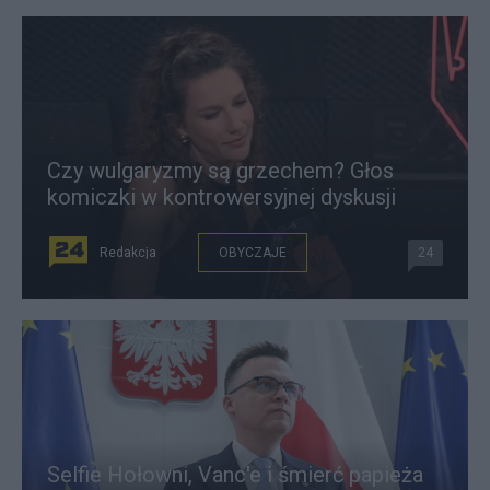
Czy wulgaryzmy są grzechem? Głos
komiczki w kontrowersyjnej dyskusji
Redakcja
OBYCZAJE
24
Selfie Hołowni, Vanc'e i śmierć papieża