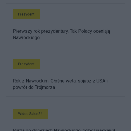
Prezydent
Pierwszy rok prezydentury. Tak Polacy oceniają
Nawrockiego
Prezydent
Rok z Nawrockim. Głośne weta, sojusz z USA i
powrót do Trójmorza
Wideo Salon24
Burza po decyzjach Nawrockiego. "Kibol ułaskawił