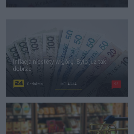
Inflacja niestety w górę. Było już tak
dobrze
Redakcja
INFLACJA
98