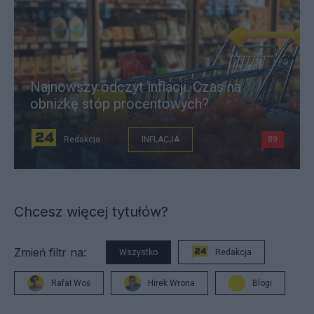
Najnowszy odczyt inflacji. Czas na
obniżkę stóp procentowych?
Redakcja
INFLACJA
89
Chcesz więcej tytułów?
Zmień filtr na:
Wszystko
Redakcja
Rafał Woś
Hirek Wrona
Blogi