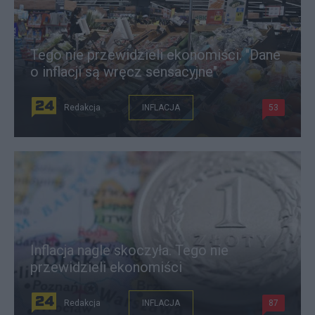
Tego nie przewidzieli ekonomiści. "Dane
o inflacji są wręcz sensacyjne"
Redakcja
INFLACJA
53
Inflacja nagle skoczyła. Tego nie
przewidzieli ekonomiści
Redakcja
INFLACJA
87