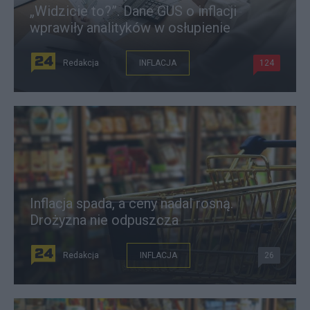
„Widzicie to?”. Dane GUS o inflacji
wprawiły analityków w osłupienie
Redakcja
INFLACJA
124
Inflacja spada, a ceny nadal rosną.
Drożyzna nie odpuszcza
Redakcja
INFLACJA
26