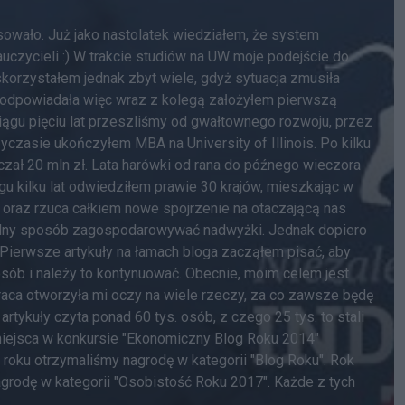
owało. Już jako nastolatek wiedziałem, że system
uczycieli :) W trakcie studiów na UW moje podejście do
 skorzystałem jednak zbyt wiele, gdyż sytuacja zmusiła
i odpowiadała więc wraz z kolegą założyłem pierwszą
 ciągu pięciu lat przeszliśmy od gwałtownego rozwoju, przez
yczasie ukończyłem MBA na University of Illinois. Po kilku
aczał 20 mln zł. Lata harówki od rana do późnego wieczora
gu kilku lat odwiedziłem prawie 30 krajów, mieszkając w
 oraz rzuca całkiem nowe spojrzenie na otaczającą nas
ądny sposób zagospodarowywać nadwyżki. Jednak dopiero
Pierwsze artykuły na łamach bloga zacząłem pisać, aby
sób i należy to kontynuować. Obecnie, moim celem jest
praca otworzyła mi oczy na wiele rzeczy, za co zawsze będę
tykuły czyta ponad 60 tys. osób, z czego 25 tys. to stali
 miejsca w konkursie "Ekonomiczny Blog Roku 2014"
roku otrzymaliśmy nagrodę w kategorii "Blog Roku". Rok
grodę w kategorii "Osobistość Roku 2017". Każde z tych