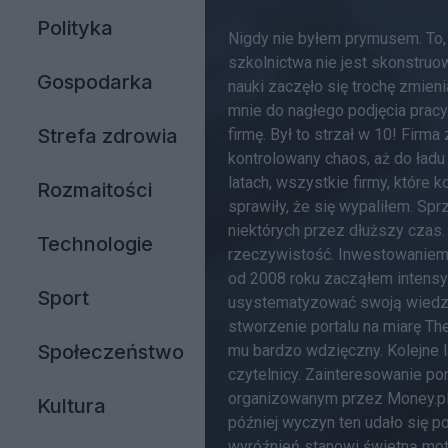
Polityka
Nigdy nie byłem prymusem. To,
szkolnictwa nie jest skonstruo
Gospodarka
nauki zaczęło się trochę zmieni
mnie do nagłego podjęcia pracy
Strefa zdrowia
firmę. Był to strzał w 10! Firm
kontrolowany chaos, aż do ładu
latach, wszystkie firmy, które 
Rozmaitości
sprawiły, że się wypaliłem. Sp
niektórych przez dłuższy czas.
Technologie
rzeczywistość. Inwestowaniem
od 2008 roku zacząłem intensy
Sport
usystematyzować swoją wiedzę. 
stworzenie portalu na miarę Th
Społeczeństwo
mu bardzo wdzięczny. Kolejne la
czytelnicy. Zainteresowanie p
organizowanym przez Money.pl.
Kultura
później wyczyn ten udało się p
wyróźnień stanowi świetną mot