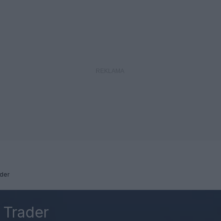
der
 Trader