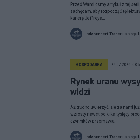
Przed Wami ósmy artykuł z tej serii.
zachęcam, aby rozpocząć tę lekturę
karierę Jeffreya...
Independent Trader
na blogu
GOSPODARKA
24.07.2026, 08:
Rynek uranu wysył
widzi
Aż trudno uwierzyć, ale za nami ju
wzrosty nawet po kilka tysięcy proce
czynników przemawia...
Independent Trader
na blogu