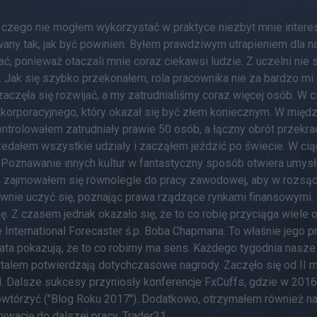
 czego nie mogłem wykorzystać w praktyce niezbyt mnie interes
wany tak, jak być powinien. Byłem prawdziwym utrapieniem dla na
ać, ponieważ otaczali mnie coraz ciekawsi ludzie. Z uczelni nie
. Jak się szybko przekonałem, rola pracownika nie za bardzo m
a zaczęła się rozwijać, a my zatrudnialiśmy coraz więcej osób. W
 korporacyjnego, który okazał się być złem koniecznym. W międz
kontrolowałem zatrudniały prawie 50 osób, a łączny obrót przekr
rzedałem wszystkie udziały i zacząłem jeździć po świecie. W cią
 Poznawanie innych kultur w fantastyczny sposób otwiera umysł
 zajmowałem się równolegle do pracy zawodowej, aby w rozs
wnie uczyć się, poznając prawa rządzące rynkami finansowymi. 
Z czasem jednak okazało się, że to co robię przyciąga wiele o
e International Forecaster ś.p. Boba Chapmana. To właśnie jego 
ta pokazują, że to co robimy ma sens. Każdego tygodnia nasze ar
ortalem potwierdzają dotychczasowe nagrody. Zaczęło się od II
 Dalsze sukcesy przyniosły konferencje FxCuffs, gdzie w 2016 
owtórzyć ("Blog Roku 2017"). Dodatkowo, otrzymałem również na
ywację do dalszej pracy. Trader21