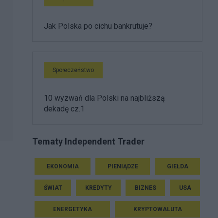
Jak Polska po cichu bankrutuje?
Społeczeństwo
10 wyzwań dla Polski na najbliższą
dekadę cz.1
Tematy Independent Trader
EKONOMIA
PIENIĄDZE
GIEŁDA
ŚWIAT
KREDYTY
BIZNES
USA
ENERGETYKA
KRYPTOWALUTA