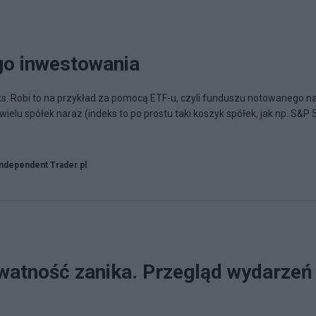
go inwestowania
ks. Robi to na przykład za pomocą ETF-u, czyli funduszu notowanego n
wielu spółek naraz (indeks to po prostu taki koszyk spółek, jak np. S&P 
Independent Trader.pl
watność zanika. Przegląd wydarzeń