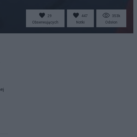
29
447
353k
Obserwujących
Notki
Odsłon
nej