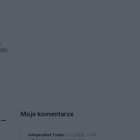
a
500).
Moje komentarze
 –
Independent Trader
12.12.2025, 12:45