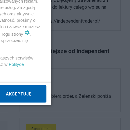
@Ryszard58 Dziękujemy za komentarz i
alizowanych reklam,
zapraszamy do lektury całego wpisu na
ie usług. Za zgodą
ych oraz aktywnie
naszym
watność, prosimy o
portalu: https://independenttrader.pl/
wolna i zawsze możesz
m rogu strony
.
sprzeciwić się
Najpopularniejsze od Independent
Trader
 naszych serwisów
esz w
Polityce
jd
Ukraina
AKCEPTUJĘ
Nawrocki odbiera order, a Zełenski poniża
Polskę
Gospodarka