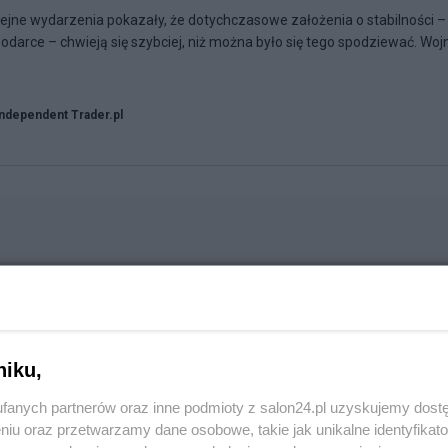
olejne wydarzenia pokazały, że dotychczasowe założenia o stabilności –
odarce – chwieją się szybciej, niż można było się tego spodziewać. Woj
Independent Trader.pl
niku,
fanych partnerów oraz inne podmioty z salon24.pl uzyskujemy dost
niu oraz przetwarzamy dane osobowe, takie jak unikalne identyfikat