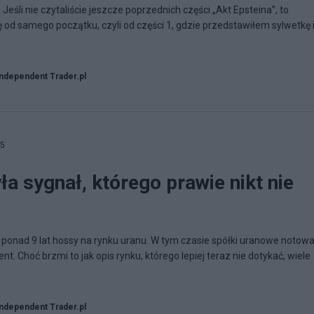
 Jeśli nie czytaliście jeszcze poprzednich części „Akt Epsteina”, to
 od samego początku, czyli od części 1, gdzie przedstawiłem sylwetkę 
Independent Trader.pl
55
a sygnał, którego prawie nikt nie
ż ponad 9 lat hossy na rynku uranu. W tym czasie spółki uranowe notowa
nt. Choć brzmi to jak opis rynku, którego lepiej teraz nie dotykać, wiele
Independent Trader.pl