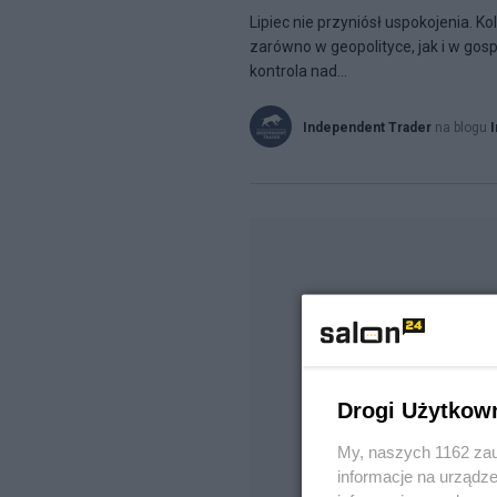
Lipiec nie przyniósł uspokojenia. K
zarówno w geopolityce, jak i w gosp
kontrola nad...
Independent Trader
na blogu
Drogi Użytkow
My, naszych 1162 zau
informacje na urządze