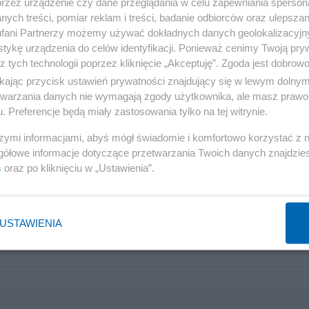
przez urządzenie czy dane przeglądania w celu zapewniania sperson
ych treści, pomiar reklam i treści, badanie odbiorców oraz ulepszan
fani Partnerzy możemy używać dokładnych danych geolokalizacyjn
tykę urządzenia do celów identyfikacji. Ponieważ cenimy Twoją pry
z tych technologii poprzez kliknięcie „Akceptuję”. Zgoda jest dobro
ikając przycisk ustawień prywatności znajdujący się w lewym dolny
etwarzania danych nie wymagają zgody użytkownika, ale masz prawo 
ek po dużych spadkach. Okazja czy
. Preferencje będą miały zastosowania tylko na tej witrynie.
szymi informacjami, abyś mógł świadomie i komfortowo korzystać z
gółowe informacje dotyczące przetwarzania Twoich danych znajdzi
iągały kolejno: metale szlachetne, później wystrzał ropy, następnie ra
s
oraz po kliknięciu w „Ustawienia”.
 a na końcu debiut SpaceX. Tymczasem gdzieś w tle, po cichu, spadały
USTAWIENIA
Independent Trader.pl