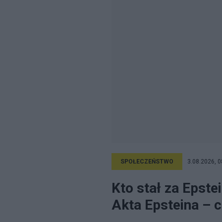
SPOŁECZEŃSTWO
3.08.2026, 0
Kto stał za Epste
Akta Epsteina – c