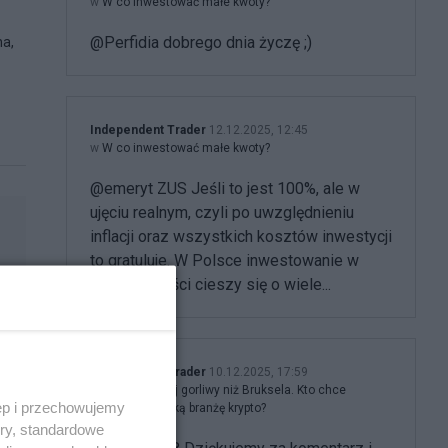
w
W co inwestować małe kwoty?
@Perfidia dobrego dnia życzę ;)
na,
Independent Trader
12.12.2025, 12:45
w
W co inwestować małe kwoty?
@emeryt ZUS Jeśli to jest 100%, ale w
ujęciu realnym, czyli po uwzględnieniu
inflacji oraz wszystkich kosztów inwestycji
to gratuluje. W Polsce inwestowanie w
nieruchomości cieszy się o wiele...
Independent Trader
10.12.2025, 17:59
w
Rząd bardziej gorliwy niż Bruksela. Kto chce
ęp i przechowujemy
zniszczyć polską branżę krypto?
ory, standardowe