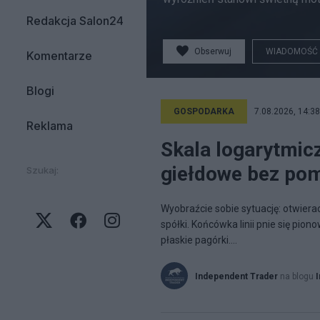
Redakcja Salon24
Obserwuj
WIADOMOŚĆ
Komentarze
Blogi
GOSPODARKA
7.08.2026, 14:38
Reklama
Skala logarytmic
giełdowe bez po
Szukaj:
Wyobraźcie sobie sytuację: otwiera
spółki. Końcówka linii pnie się pio
płaskie pagórki....
Independent Trader
na blogu