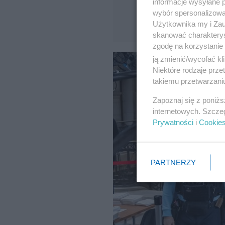
informacje wysyłane 
wybór spersonalizowan
Użytkownika my i Zau
skanować charakterys
zgodę na korzystanie 
ją zmienić/wycofać kl
Niektóre rodzaje prz
takiemu przetwarzaniu
Zapoznaj się z poniż
internetowych. Szcze
Prywatności
i
Cookie
PARTNERZY