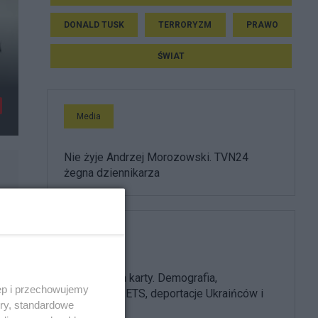
DONALD TUSK
TERRORYZM
PRAWO
ł
ŚWIAT
Media
Nie żyje Andrzej Morozowski. TVN24
żegna dziennikarza
PiS
PiS odkrywa karty. Demografia,
ęp i przechowujemy
mieszkania, ETS, deportacje Ukraińców i
ory, standardowe
rozliczenia