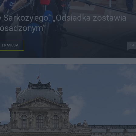
 Sarkozy'ego. „Odsiadka zostawia
 osadzonym”
FRANCJA
14