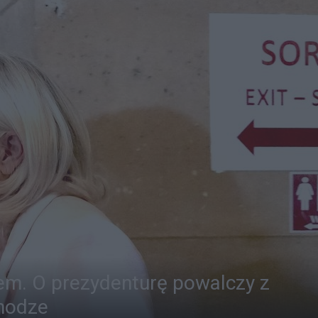
em. O prezydenturę powalczy z
 nodze