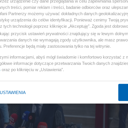
przez urządzenie czy dane przeglądania w celu zapewniania sperson
ych treści, pomiar reklam i treści, badanie odbiorców oraz ulepszan
fani Partnerzy możemy używać dokładnych danych geolokalizacyjn
tykę urządzenia do celów identyfikacji. Ponieważ cenimy Twoją pry
z tych technologii poprzez kliknięcie „Akceptuję”. Zgoda jest dobro
ikając przycisk ustawień prywatności znajdujący się w lewym dolny
etwarzania danych nie wymagają zgody użytkownika, ale masz prawo 
. Preferencje będą miały zastosowania tylko na tej witrynie.
szymi informacjami, abyś mógł świadomie i komfortowo korzystać z
gółowe informacje dotyczące przetwarzania Twoich danych znajdzi
s
oraz po kliknięciu w „Ustawienia”.
USTAWIENIA