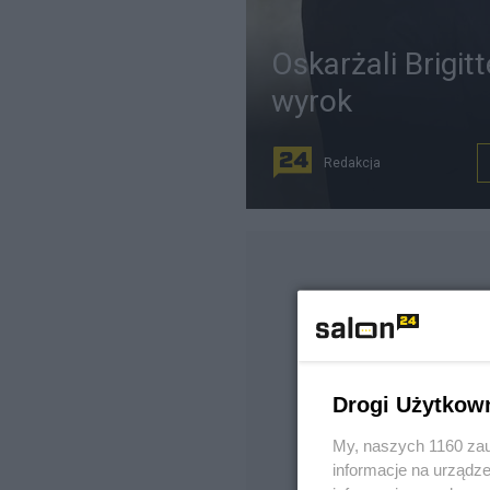
Oskarżali Brigit
wyrok
Redakcja
Drogi Użytkow
My, naszych 1160 zau
informacje na urządze