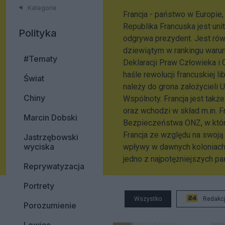
Kategorie
Francja - państwo w Europie,
Republika Francuska jest u
Polityka
odgrywa prezydent. Jest równ
dziewiątym w rankingu warun
#Tematy
Deklaracji Praw Człowieka i
haśle rewolucji francuskiej lib
Świat
należy do grona założycieli 
Chiny
Wspólnoty. Francja jest tak
oraz wchodzi w skład m.in. F
Marcin Dobski
Bezpieczeństwa ONZ, w które
Francja ze względu na swoją 
Jastrzębowski
wyciska
wpływy w dawnych koloniach, 
jedno z najpotężniejszych pa
Reprywatyzacja
Portrety
Wszystko
Redakc
Porozumienie