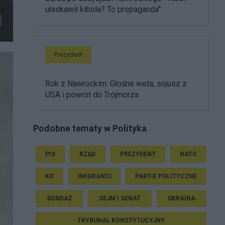
ułaskawił kibola? To propaganda"
Prezydent
Rok z Nawrockim. Głośne weta, sojusz z
USA i powrót do Trójmorza
Podobne tematy w Polityka
PIS
RZĄD
PREZYDENT
NATO
KO
IMIGRANCI
PARTIE POLITYCZNE
SONDAŻ
SEJM I SENAT
UKRAINA
TRYBUNAŁ KONSTYTUCYJNY