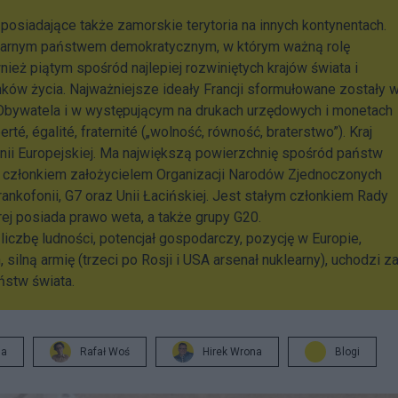
 posiadające także zamorskie terytoria na innych kontynentach.
nitarnym państwem demokratycznym, w którym ważną rolę
ież piątym spośród najlepiej rozwiniętych krajów świata i
ków życia. Najważniejsze ideały Francji sformułowane zostały 
 Obywatela i w występującym na drukach urzędowych i monetach
erté, égalité, fraternité („wolność, równość, braterstwo”). Kraj
Unii Europejskiej. Ma największą powierzchnię spośród państw
że członkiem założycielem Organizacji Narodów Zjednoczonych
rankofonii, G7 oraz Unii Łacińskiej. Jest stałym członkiem Rady
j posiada prawo weta, a także grupy G20.
liczbę ludności, potencjał gospodarczy, pozycję w Europie,
silną armię (trzeci po Rosji i USA arsenał nuklearny), uchodzi z
ństw świata.
ja
Rafał Woś
Hirek Wrona
Blogi