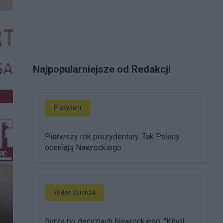
Najpopularniejsze od Redakcji
Prezydent
Pierwszy rok prezydentury. Tak Polacy
oceniają Nawrockiego
Wideo Salon24
Burza po decyzjach Nawrockiego. "Kibol