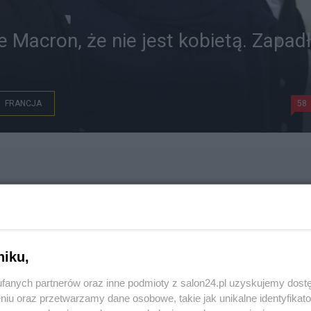
te Macron, że nie jest kobietą. Zapad
FRANCJA
58
niku,
fanych partnerów oraz inne podmioty z salon24.pl uzyskujemy dost
niu oraz przetwarzamy dane osobowe, takie jak unikalne identyfikat