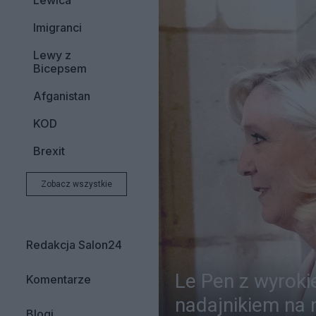
Lewica
Imigranci
Lewy z
Bicepsem
Afganistan
KOD
Brexit
Zobacz wszystkie
Redakcja Salon24
Le Pen z wyroki
Komentarze
nadajnikiem na
Blogi