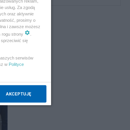
alizowanych reklam,
ie usług. Za zgodą
ych oraz aktywnie
watność, prosimy o
wolna i zawsze możesz
m rogu strony
.
sprzeciwić się
 naszych serwisów
esz w
Polityce
AKCEPTUJĘ