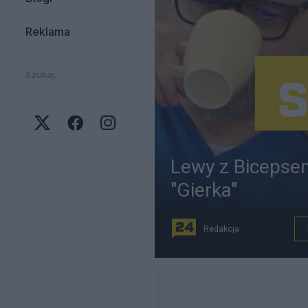
Reklama
Szukaj:
Lewy z Bicepsem
"Gierka"
Redakcja