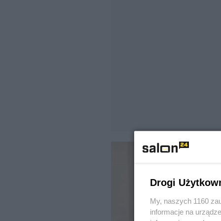
Drogi Użytkow
My, naszych 1160 zau
informacje na urządze