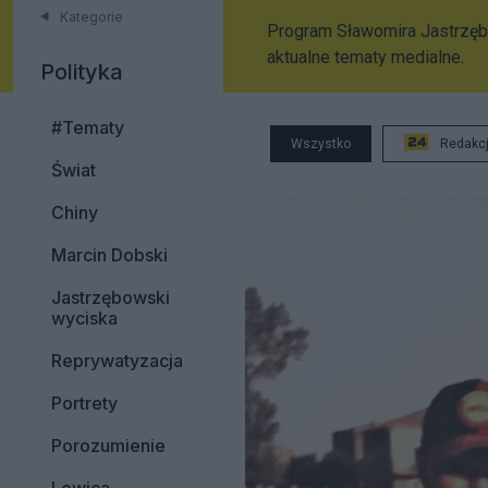
Kategorie
Program Sławomira Jastrzęb
aktualne tematy medialne.
Polityka
#Tematy
Wszystko
Redakc
Świat
Chiny
Marcin Dobski
Jastrzębowski
wyciska
Reprywatyzacja
Portrety
Porozumienie