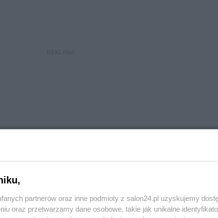
niku,
fanych partnerów oraz inne podmioty z salon24.pl uzyskujemy dost
niu oraz przetwarzamy dane osobowe, takie jak unikalne identyfikat