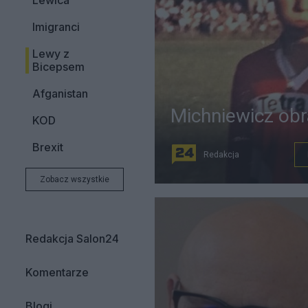
Lewica
Imigranci
Lewy z
Bicepsem
Afganistan
Michniewicz obr
KOD
Brexit
Redakcja
Zobacz wszystkie
Redakcja Salon24
Komentarze
Blogi