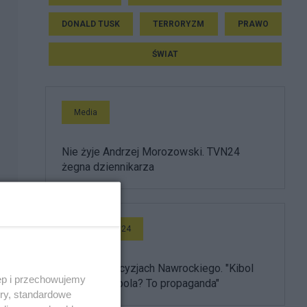
DONALD TUSK
TERRORYZM
PRAWO
ŚWIAT
Media
Nie żyje Andrzej Morozowski. TVN24
żegna dziennikarza
Wideo Salon24
Burza po decyzjach Nawrockiego. "Kibol
ęp i przechowujemy
ułaskawił kibola? To propaganda"
ory, standardowe