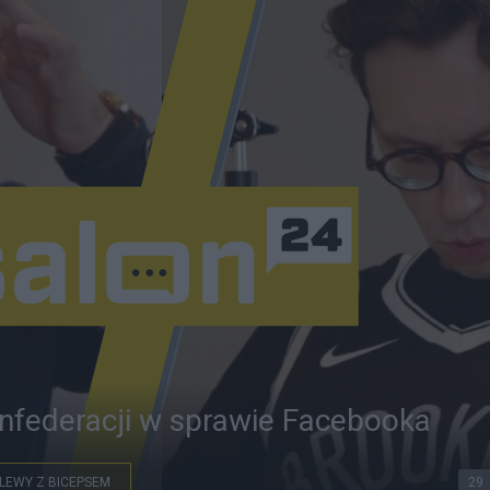
onfederacji w sprawie Facebooka
LEWY Z BICEPSEM
29