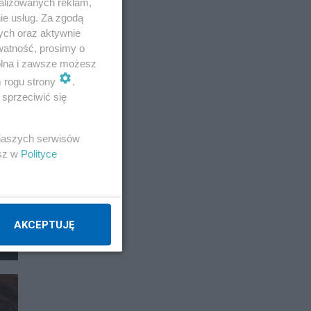
alizowanych reklam,
ie usług. Za zgodą
ych oraz aktywnie
watność, prosimy o
wolna i zawsze możesz
m rogu strony
.
sprzeciwić się
 naszych serwisów
esz w
Polityce
AKCEPTUJĘ