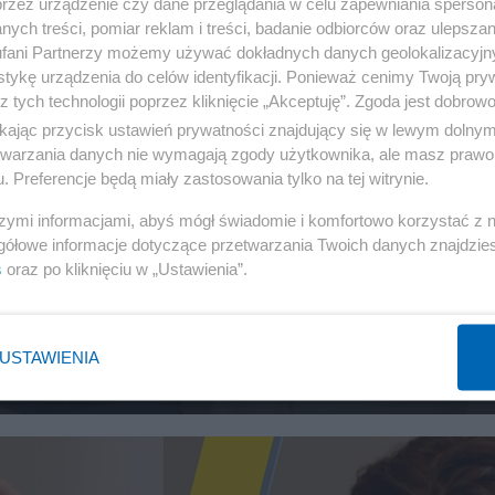
przez urządzenie czy dane przeglądania w celu zapewniania sperson
ych treści, pomiar reklam i treści, badanie odbiorców oraz ulepszan
fani Partnerzy możemy używać dokładnych danych geolokalizacyjn
tykę urządzenia do celów identyfikacji. Ponieważ cenimy Twoją pry
z tych technologii poprzez kliknięcie „Akceptuję”. Zgoda jest dobro
ikając przycisk ustawień prywatności znajdujący się w lewym dolny
etwarzania danych nie wymagają zgody użytkownika, ale masz prawo 
. Preferencje będą miały zastosowania tylko na tej witrynie.
szymi informacjami, abyś mógł świadomie i komfortowo korzystać z
gółowe informacje dotyczące przetwarzania Twoich danych znajdzi
s
oraz po kliknięciu w „Ustawienia”.
aurka", Rafał Woś o filmie "Gierek"
USTAWIENIA
LEWY Z BICEPSEM
139