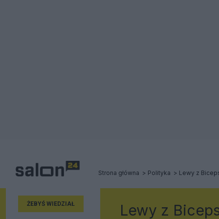
Strona główna
Polityka
Lewy z Bice
ŻEBYŚ WIEDZIAŁ
Lewy z Bicep