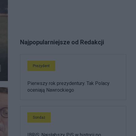
Najpopularniejsze od Redakcji
Prezydent
Pierwszy rok prezydentury. Tak Polacy
oceniają Nawrockiego
Sondaż
IBRiS: Najsłabszy PiS w historii po