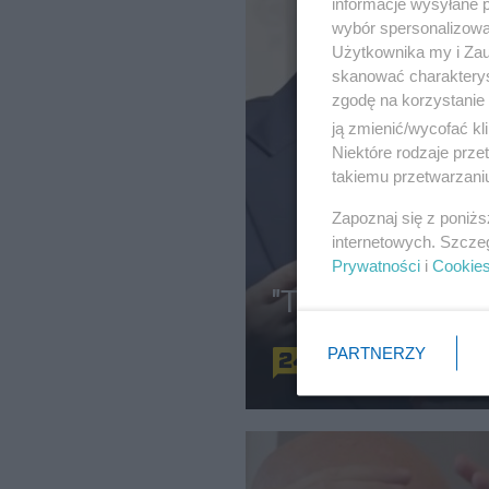
informacje wysyłane 
wybór spersonalizowan
Użytkownika my i Zau
skanować charakterys
zgodę na korzystanie 
ją zmienić/wycofać kl
Niektóre rodzaje prz
takiemu przetwarzaniu
Zapoznaj się z poniż
internetowych. Szcze
Prywatności
i
Cookie
"To nie będzie l
PARTNERZY
Redakcja