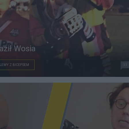
aził Wosia
LEWY Z BICEPSEM
11