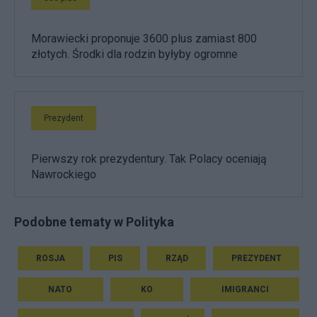
Morawiecki proponuje 3600 plus zamiast 800
złotych. Środki dla rodzin byłyby ogromne
Prezydent
Pierwszy rok prezydentury. Tak Polacy oceniają
Nawrockiego
Podobne tematy w Polityka
ROSJA
PIS
RZĄD
PREZYDENT
NATO
KO
IMIGRANCI