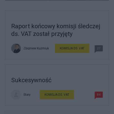
Raport końcowy komisji śledczej
ds. VAT został przyjęty
Zbigniew Kuźmiuk
KOMISJA DS. VAT
27
Sukcesywność
Stary
KOMISJA DS. VAT
84