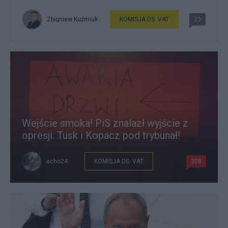
Zbigniew Kuźmiuk
KOMISJA DS. VAT
23
Wejście smoka! PiS znalazł wyjście z
opresji. Tusk i Kopacz pod trybunał!
echo24
KOMISJA DS. VAT
308