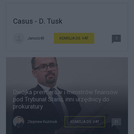
Casus - D. Tusk
Janusz40
KOMISJA DS. VAT
3
Dwójka premierów i ministrów finansów
pod Trybunał Stanu, inni urzędnicy do
prokuratury
Zbigniew Kuźmiuk
KOMISJA DS. VAT
21