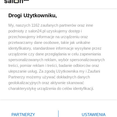
Technologie
Drogi Użytkowniku,
Sport
My, naszych 1162 zaufanych partnerów oraz inne
podmioty z salon24.pl uzyskujemy dostęp i
Społeczeństwo
przechowujemy informacje na urządzeniu oraz
przetwarzamy dane osobowe, takie jak unikalne
Kultura
identyfikatory, standardowe informacje wysyłane przez
urządzenie czy dane przeglądania w celu zapewniania
spersonalizowanych reklam, wybór spersonalizowanych
treści, pomiar reklam i treści, badanie odbiorców oraz
ulepszanie usług. Za zgodą Użytkownika my i Zaufani
X
Facebook
Instagram
Youtube
Partnerzy możemy używać dokładnych danych
geolokalizacyjnych oraz aktywnie skanować
charakterystykę urządzenia do celów identyfikacji.
Web Content Media sp. z o. o. © 2022
Ponieważ cenimy Twoją prywatność, prosimy o zgodę na
korzystanie z tych technologii poprzez kliknięcie
„Akceptuję”. Zgoda jest dobrowolna i zawsze możesz ją
Pomoc
O nas
Praca
Reklama
Kontakt
zmienić/wycofać klikając przycisk ustawień prywatności
PARTNERZY
USTAWIENIA