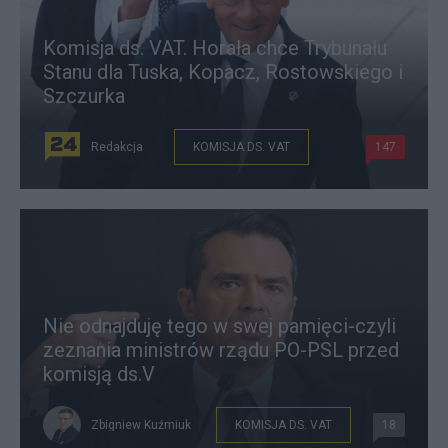
Komisja ds. VAT. Horała chce Trybunału
Stanu dla Tuska, Kopacz, Rostowskiego i
Szczurka
Redakcja
KOMISJA DS. VAT
147
Nie odnajduję tego w swej pamięci-czyli
zeznania ministrów rządu PO-PSL przed
komisją ds.V
Zbigniew Kuźmiuk
KOMISJA DS. VAT
18