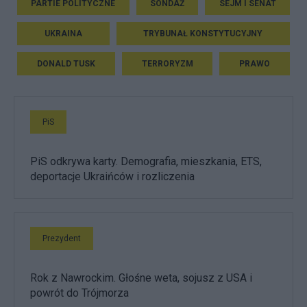
PARTIE POLITYCZNE
SONDAŻ
SEJM I SENAT
UKRAINA
TRYBUNAŁ KONSTYTUCYJNY
DONALD TUSK
TERRORYZM
PRAWO
PiS
PiS odkrywa karty. Demografia, mieszkania, ETS,
deportacje Ukraińców i rozliczenia
Prezydent
Rok z Nawrockim. Głośne weta, sojusz z USA i
powrót do Trójmorza