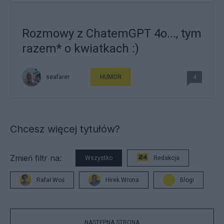
Rozmowy z ChatemGPT 4o..., tym
razem* o kwiatkach :)
seafarer
HUMOR
4
Chcesz więcej tytułów?
Zmień filtr na:
Wszystko
Redakcja
Rafał Woś
Hirek Wrona
Blogi
NASTĘPNA STRONA