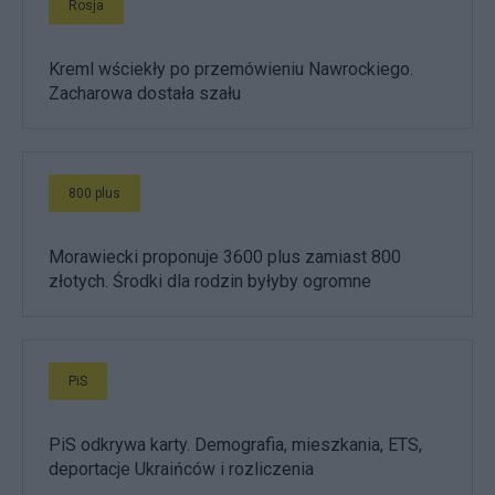
Rosja
Kreml wściekły po przemówieniu Nawrockiego.
Zacharowa dostała szału
800 plus
Morawiecki proponuje 3600 plus zamiast 800
złotych. Środki dla rodzin byłyby ogromne
PiS
PiS odkrywa karty. Demografia, mieszkania, ETS,
deportacje Ukraińców i rozliczenia