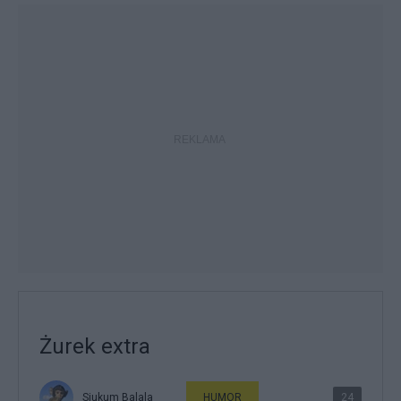
Żurek extra
Siukum Balala
HUMOR
24