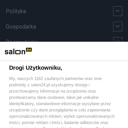
Polityka
Gospodarka
Rozmaitości
Technologie
Drogi Użytkowniku,
Sport
My, naszych 1162 zaufanych partnerów oraz inne
podmioty z salon24.pl uzyskujemy dostęp i
Społeczeństwo
przechowujemy informacje na urządzeniu oraz
przetwarzamy dane osobowe, takie jak unikalne
Kultura
identyfikatory, standardowe informacje wysyłane przez
urządzenie czy dane przeglądania w celu zapewniania
spersonalizowanych reklam, wybór spersonalizowanych
treści, pomiar reklam i treści, badanie odbiorców oraz