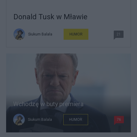
Donald Tusk w Mławie
Siukum Balala
HUMOR
21
Wchodzę w buty premiera
Siukum Balala
HUMOR
76