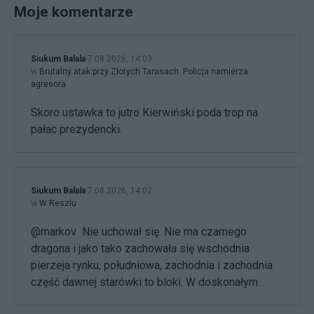
Moje komentarze
Siukum Balala
7.08.2026, 14:03
w
Brutalny atak przy Złotych Tarasach. Policja namierza
agresora
Skoro ustawka to jutro Kierwiński poda trop na
pałac prezydencki.
Siukum Balala
7.08.2026, 14:02
w
W Reszlu
@markov Nie uchował się. Nie ma czarnego
dragona i jako tako zachowała się wschodnia
pierzeja rynku, południowa, zachodnia i zachodnia
część dawnej starówki to bloki. W doskonałym...