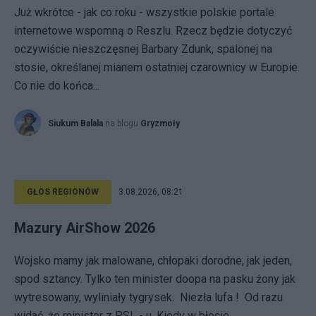
Już wkrótce - jak co roku - wszystkie polskie portale
internetowe wspomną o Reszlu. Rzecz będzie dotyczyć
oczywiście nieszczęsnej Barbary Zdunk, spalonej na
stosie, określanej mianem ostatniej czarownicy w Europie.
Co nie do końca...
Siukum Balala
na blogu
Gryzmoły
GŁOS REGIONÓW
3.08.2026, 08:21
Mazury AirShow 2026
Wojsko mamy jak malowane, chłopaki dorodne, jak jeden,
spod sztancy. Tylko ten minister doopa na pasku żony jak
wytresowany, wyliniały tygrysek. Niezła lufa ! Od razu
widać, że minister z PSL - u. Kiedy w błocie...