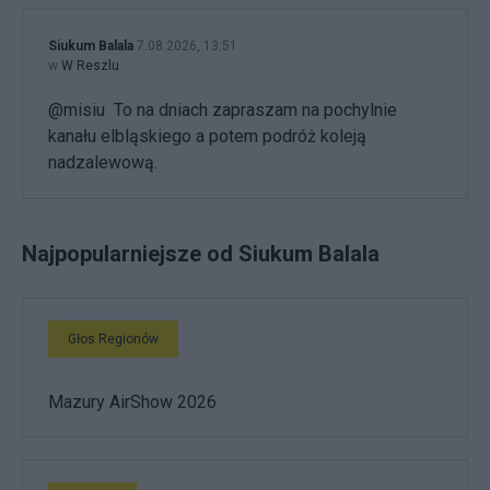
Siukum Balala
7.08.2026, 13:51
w
W Reszlu
@misiu To na dniach zapraszam na pochylnie
kanału elbląskiego a potem podróż koleją
nadzalewową.
Najpopularniejsze od Siukum Balala
Głos Regionów
Mazury AirShow 2026