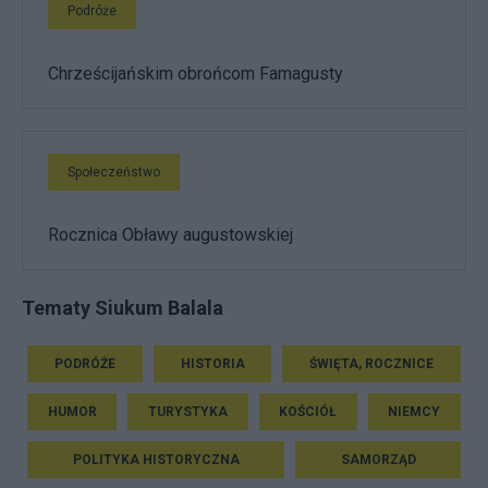
Podróże
Chrześcijańskim obrońcom Famagusty
Społeczeństwo
Rocznica Obławy augustowskiej
Tematy Siukum Balala
PODRÓŻE
HISTORIA
ŚWIĘTA, ROCZNICE
HUMOR
TURYSTYKA
KOŚCIÓŁ
NIEMCY
POLITYKA HISTORYCZNA
SAMORZĄD