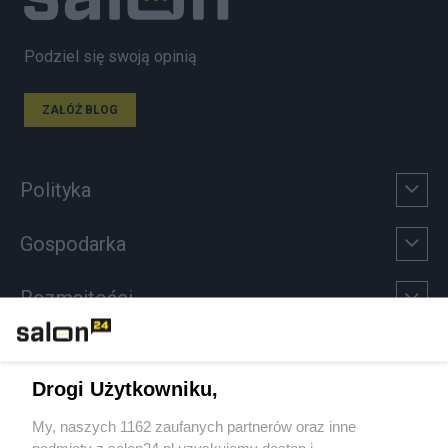
Podziel się swoją opinią
ZAŁÓŻ BLOG
Polityka
Gospodarka
Rozmaitości
Technologie
Drogi Użytkowniku,
Sport
My, naszych 1162 zaufanych partnerów oraz inne
podmioty z salon24.pl uzyskujemy dostęp i