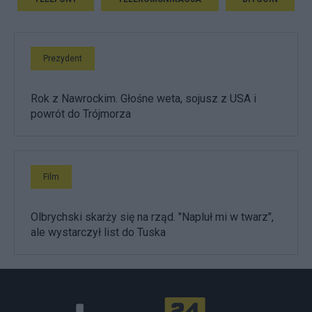
Prezydent
Rok z Nawrockim. Głośne weta, sojusz z USA i
powrót do Trójmorza
Film
Olbrychski skarży się na rząd. "Napluł mi w twarz",
ale wystarczył list do Tuska