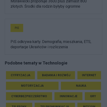
Morawiecki proponuje 3600 plus zamiast 800
złotych. Środki dla rodzin byłyby ogromne
PiS
PiS odkrywa karty. Demografia, mieszkania, ETS,
deportacje Ukraińców i rozliczenia
Podobne tematy w Technologie
CYFRYZACJA
BADANIA I ROZWÓJ
INTERNET
MOTORYZACJA
NAUKA
CYBERBEZPIECZEŃSTWO
INNOWACJE
GRY
TELEFONY
TELEKOMUNIKACJA
BITCOIN