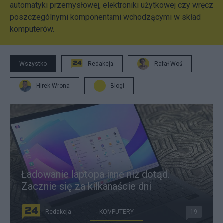
automatyki przemysłowej, elektroniki użytkowej czy wręcz
poszczególnymi komponentami wchodzącymi w skład
komputerów.
Wszystko
Redakcja
Rafał Woś
Hirek Wrona
Blogi
Ładowanie laptopa inne niż dotąd.
Zacznie się za kilkanaście dni
Redakcja
KOMPUTERY
19