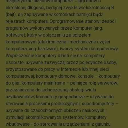
magnetyczne układów komputera. Ciągi bitów o
określonej długości, będącej zwykle wielokrotnością 8
(bajt), są zapisywane w komórkach pamięci bądź
rejestrach komputera. Oprogramowanie stanowi zespół
programów wykonywanych przez komputer (ang.
software), który w połączeniu ze sprzętem
komputerowym (elektroniczne i mechaniczne części
komputera, ang. hardware), tworzy system komputerowy.
Współcześnie komputery dzieli się na: komputery
osobiste, używane zazwyczaj przez pojedyncze osoby,
przystosowane do pracy w Internecie lub innej sieci
komputerowej; komputery domowe, konsole – komputery
do gier; komputery mainframe – pełniące rolę serwerów,
przeznaczone do jednoczesnej obsługi wielu
użytkowników; komputery gospodarcze – używane do
sterowania procesami produkcyjnymi; superkomputery –
używane do czasochłonnych obliczeń naukowych i
symulacji skomplikowanych systemów; komputery
wbudowane - do sterowania urządzeniami z gatunku