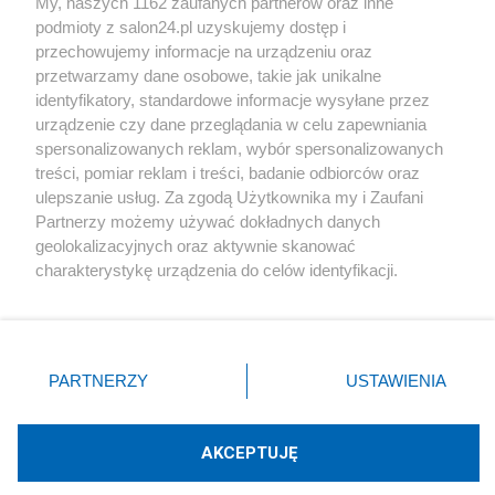
My, naszych 1162 zaufanych partnerów oraz inne
podmioty z salon24.pl uzyskujemy dostęp i
Społeczeństwo
przechowujemy informacje na urządzeniu oraz
przetwarzamy dane osobowe, takie jak unikalne
Kultura
identyfikatory, standardowe informacje wysyłane przez
urządzenie czy dane przeglądania w celu zapewniania
spersonalizowanych reklam, wybór spersonalizowanych
treści, pomiar reklam i treści, badanie odbiorców oraz
ulepszanie usług. Za zgodą Użytkownika my i Zaufani
X
Facebook
Instagram
Youtube
Partnerzy możemy używać dokładnych danych
geolokalizacyjnych oraz aktywnie skanować
charakterystykę urządzenia do celów identyfikacji.
Web Content Media sp. z o. o. © 2022
Ponieważ cenimy Twoją prywatność, prosimy o zgodę na
korzystanie z tych technologii poprzez kliknięcie
„Akceptuję”. Zgoda jest dobrowolna i zawsze możesz ją
Pomoc
O nas
Praca
Reklama
Kontakt
zmienić/wycofać klikając przycisk ustawień prywatności
PARTNERZY
USTAWIENIA
znajdujący się w lewym dolnym rogu strony
. Niektóre
rodzaje przetwarzania danych nie wymagają zgody
użytkownika, ale masz prawo sprzeciwić się takiemu
AKCEPTUJĘ
przetwarzaniu. Preferencje będą miały zastosowania tylko
Technologię dostarcza:
W3media.pl
na tej witrynie.