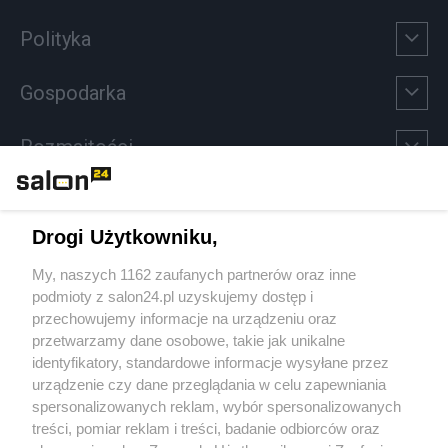
Polityka
Gospodarka
Rozmaitości
Technologie
Drogi Użytkowniku,
Sport
My, naszych 1162 zaufanych partnerów oraz inne
podmioty z salon24.pl uzyskujemy dostęp i
Społeczeństwo
przechowujemy informacje na urządzeniu oraz
przetwarzamy dane osobowe, takie jak unikalne
Kultura
identyfikatory, standardowe informacje wysyłane przez
urządzenie czy dane przeglądania w celu zapewniania
spersonalizowanych reklam, wybór spersonalizowanych
treści, pomiar reklam i treści, badanie odbiorców oraz