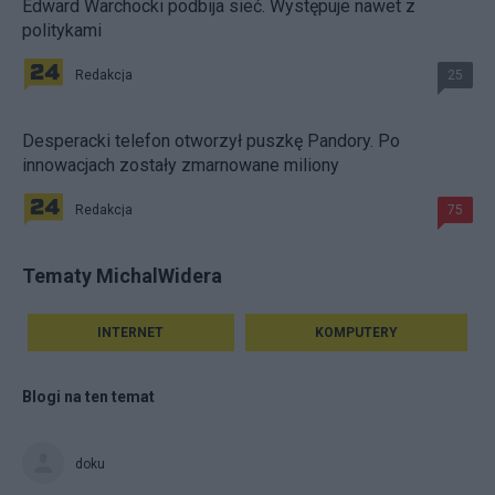
Edward Warchocki podbija sieć. Występuje nawet z
politykami
Redakcja
25
Desperacki telefon otworzył puszkę Pandory. Po
innowacjach zostały zmarnowane miliony
Redakcja
75
Tematy MichalWidera
INTERNET
KOMPUTERY
Blogi na ten temat
doku