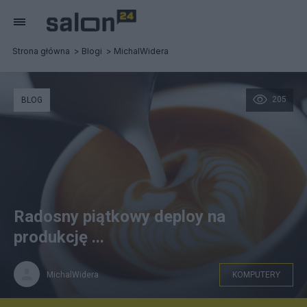
Strona główna
Blogi
MichalWidera
205
BLOG
Radosny piątkowy deploy na
produkcję ...
MichalWidera
KOMPUTERY
@chevanon Freepik