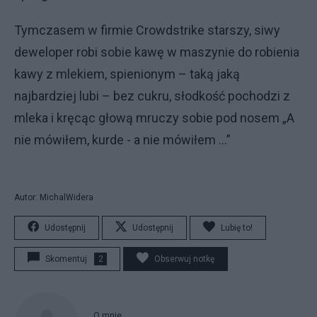
Tymczasem w firmie Crowdstrike starszy, siwy
deweloper robi sobie kawę w maszynie do robienia
kawy z mlekiem, spienionym – taką jaką
najbardziej lubi – bez cukru, słodkość pochodzi z
mleka i kręcąc głową mruczy sobie pod nosem „A
nie mówiłem, kurde - a nie mówiłem …”
Autor: MichalWidera
Udostępnij
Udostępnij
Lubię to!
Skomentuj
2
Obserwuj notkę
O mnie