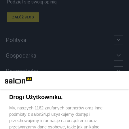
Podziel się swoją opinią
ZAŁÓŻ BLOG
Polityka
Gospodarka
Rozmaitości
Technologie
Drogi Użytkowniku,
Sport
My, naszych 1162 zaufanych partnerów oraz inne
podmioty z salon24.pl uzyskujemy dostęp i
Społeczeństwo
przechowujemy informacje na urządzeniu oraz
przetwarzamy dane osobowe, takie jak unikalne