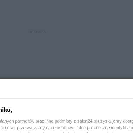
niku,
fanych partnerów oraz inne podmioty z salon24.pl uzyskujemy dost
niu oraz przetwarzamy dane osobowe, takie jak unikalne identyfikat