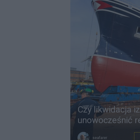
Czy likwidacja i
unowocześnić re
seafarer