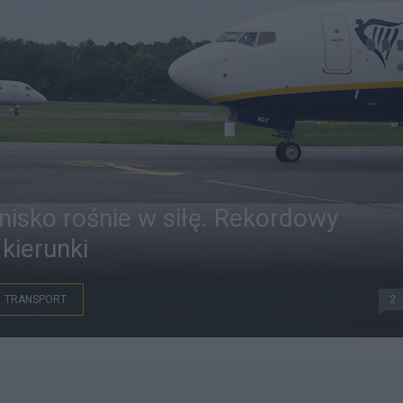
nisko rośnie w siłę. Rekordowy
kierunki
TRANSPORT
2