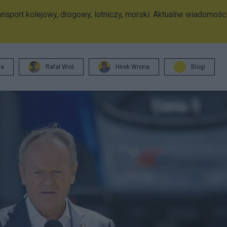
ansport kolejowy, drogowy, lotniczy, morski. Aktualne wiadomośc
ja
Rafał Woś
Hirek Wrona
Blogi