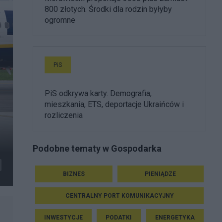
800 złotych. Środki dla rodzin byłyby
ogromne
PiS
PiS odkrywa karty. Demografia,
mieszkania, ETS, deportacje Ukraińców i
rozliczenia
Podobne tematy w Gospodarka
BIZNES
PIENIĄDZE
CENTRALNY PORT KOMUNIKACYJNY
INWESTYCJE
PODATKI
ENERGETYKA