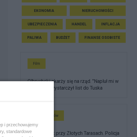
EKONOMIA
NIERUCHOMOŚCI
UBEZPIECZENIA
HANDEL
INFLACJA
PALIWA
BUDŻET
FINANSE OSOBISTE
Film
Olbrychski skarży się na rząd. "Napluł mi w
twarz", ale wystarczył list do Tuska
Głos Regionów
ęp i przechowujemy
ory, standardowe
Brutalny atak przy Złotych Tarasach. Policja