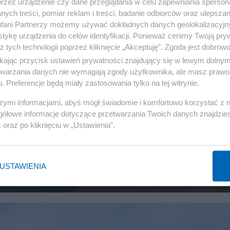
przez urządzenie czy dane przeglądania w celu zapewniania sperson
ych treści, pomiar reklam i treści, badanie odbiorców oraz ulepszan
fani Partnerzy możemy używać dokładnych danych geolokalizacyjn
tykę urządzenia do celów identyfikacji. Ponieważ cenimy Twoją pry
z tych technologii poprzez kliknięcie „Akceptuję”. Zgoda jest dobro
ikając przycisk ustawień prywatności znajdujący się w lewym dolny
etwarzania danych nie wymagają zgody użytkownika, ale masz prawo 
. Preferencje będą miały zastosowania tylko na tej witrynie.
szymi informacjami, abyś mógł świadomie i komfortowo korzystać z
gółowe informacje dotyczące przetwarzania Twoich danych znajdzi
i w wielu pociągach PKP. "Horror",
s
oraz po kliknięciu w „Ustawienia”.
ali wody"
USTAWIENIA
TRANSPORT
44