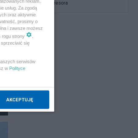
alizowanych reklam,
namierza agresora
ie usług. Za zgodą
ych oraz aktywnie
watność, prosimy o
wolna i zawsze możesz
m rogu strony
.
sprzeciwić się
 naszych serwisów
esz w
Polityce
AKCEPTUJĘ