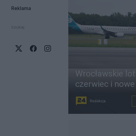
Reklama
Szukaj:
Wrocławskie lot
czerwiec i nowe 
Redakcja