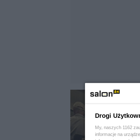
Drogi Użytkow
My, naszych 1162 zau
informacje na urządze