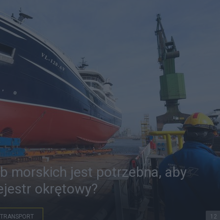
zb morskich jest potrzebna, aby
jestr okrętowy?
TRANSPORT
12