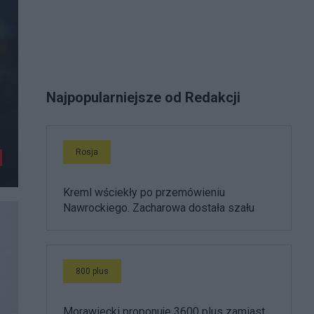
Najpopularniejsze od Redakcji
Rosja
Kreml wściekły po przemówieniu
Nawrockiego. Zacharowa dostała szału
800 plus
Morawiecki proponuje 3600 plus zamiast