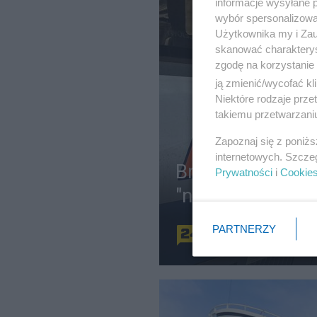
informacje wysyłane 
wybór spersonalizowan
Użytkownika my i Zau
skanować charakterys
zgodę na korzystanie 
ją zmienić/wycofać kl
Niektóre rodzaje prz
takiemu przetwarzaniu
Zapoznaj się z poniż
internetowych. Szcze
Brak klimatyzacj
Prywatności
i
Cookie
"nie zaproponow
PARTNERZY
Redakcja