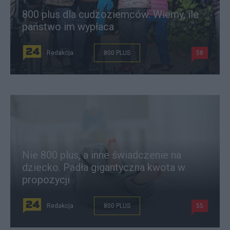
800 plus dla cudzoziemców. Wiemy, ile
państwo im wypłaca
Redakcja
800 PLUS
58
Nie 800 plus, a inne świadczenie na
dziecko. Padła gigantyczna kwota w
propozycji
Redakcja
800 PLUS
55