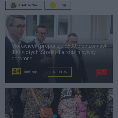
Hirek Wrona
Blogi
Morawiecki proponuje 3600 plus zamiast
800 złotych. Środki dla rodzin byłyby
ogromne
Redakcja
800 PLUS
228