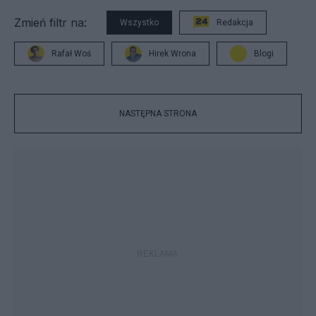
Zmień filtr na:
Wszystko
Redakcja
Rafał Woś
Hirek Wrona
Blogi
NASTĘPNA STRONA