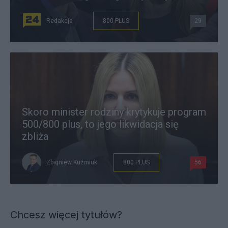
Redakcja
800 PLUS
29
Skoro minister rodziny krytykuje program
500/800 plus, to jego likwidacja się
zbliża
Zbigniew Kuźmiuk
800 PLUS
56
Chcesz więcej tytułów?