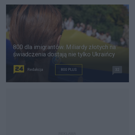
800 dla imigrantów. Miliardy złotych na
świadczenia dostają nie tylko Ukraińcy
Redakcja
800 PLUS
32