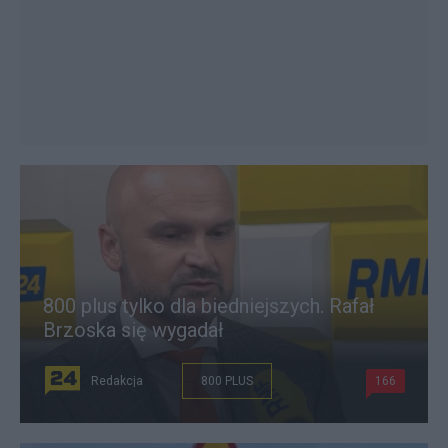
800 plus tylko dla biedniejszych. Rafał
Brzoska się wygadał
Redakcja
800 PLUS
166