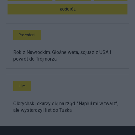
KOŚCIÓŁ
Prezydent
Rok z Nawrockim. Głośne weta, sojusz z USA i
powrót do Trójmorza
Film
Olbrychski skarży się na rząd. "Napluł mi w twarz",
ale wystarczył list do Tuska