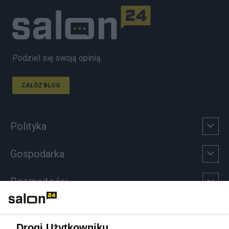
Podziel się swoją opinią
ZAŁÓŻ BLOG
Polityka
Gospodarka
Rozmaitości
Technologie
Drogi Użytkowniku,