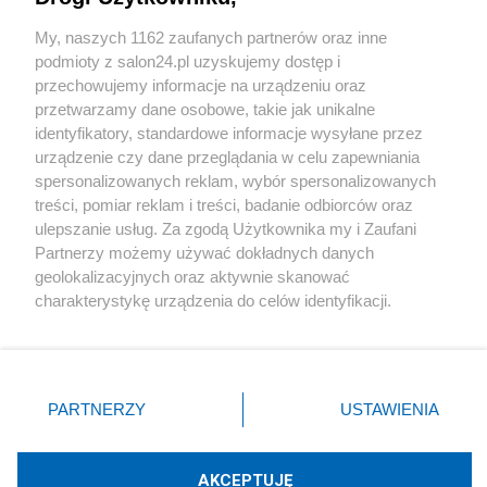
Sport
My, naszych 1162 zaufanych partnerów oraz inne
podmioty z salon24.pl uzyskujemy dostęp i
Społeczeństwo
przechowujemy informacje na urządzeniu oraz
przetwarzamy dane osobowe, takie jak unikalne
Kultura
identyfikatory, standardowe informacje wysyłane przez
urządzenie czy dane przeglądania w celu zapewniania
spersonalizowanych reklam, wybór spersonalizowanych
treści, pomiar reklam i treści, badanie odbiorców oraz
ulepszanie usług. Za zgodą Użytkownika my i Zaufani
X
Facebook
Instagram
Youtube
Partnerzy możemy używać dokładnych danych
geolokalizacyjnych oraz aktywnie skanować
charakterystykę urządzenia do celów identyfikacji.
Web Content Media sp. z o. o. © 2022
Ponieważ cenimy Twoją prywatność, prosimy o zgodę na
korzystanie z tych technologii poprzez kliknięcie
„Akceptuję”. Zgoda jest dobrowolna i zawsze możesz ją
Pomoc
O nas
Praca
Reklama
Kontakt
zmienić/wycofać klikając przycisk ustawień prywatności
PARTNERZY
USTAWIENIA
znajdujący się w lewym dolnym rogu strony
. Niektóre
rodzaje przetwarzania danych nie wymagają zgody
użytkownika, ale masz prawo sprzeciwić się takiemu
AKCEPTUJĘ