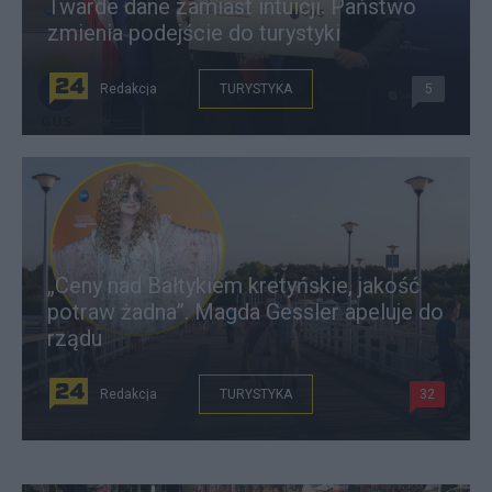
Twarde dane zamiast intuicji. Państwo
zmienia podejście do turystyki
Redakcja
TURYSTYKA
5
„Ceny nad Bałtykiem kretyńskie, jakość
potraw żadna”. Magda Gessler apeluje do
rządu
Redakcja
TURYSTYKA
32