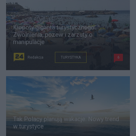
Kłopoty giganta turystycznego.
Zwolnienia, pozew i zarzuty o
manipulacje
Redakcja
TURYSTYKA
6
Tak Polacy planują wakacje. Nowy trend
w turystyce