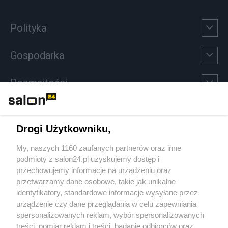
Polityka
Gospodarka
Rozmaitości
Technologie
Drogi Użytkowniku,
Sport
My, naszych 1160 zaufanych partnerów oraz inne
podmioty z salon24.pl uzyskujemy dostęp i
Społeczeństwo
przechowujemy informacje na urządzeniu oraz
przetwarzamy dane osobowe, takie jak unikalne
Kultura
identyfikatory, standardowe informacje wysyłane przez
urządzenie czy dane przeglądania w celu zapewniania
spersonalizowanych reklam, wybór spersonalizowanych
treści, pomiar reklam i treści, badanie odbiorców oraz