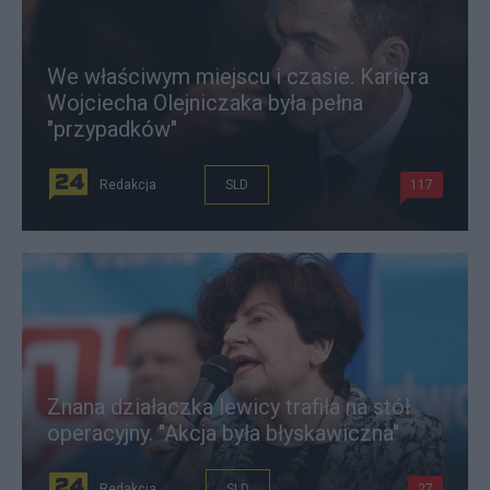
We właściwym miejscu i czasie. Kariera
Wojciecha Olejniczaka była pełna
"przypadków"
Redakcja
SLD
117
Znana działaczka lewicy trafiła na stół
operacyjny. "Akcja była błyskawiczna"
Redakcja
SLD
27