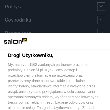
Polityka
Gospodarka
Rozmaitości
Technologie
Drogi Użytkowniku,
Sport
My, naszych 1162 zaufanych partnerów oraz inne
podmioty z salon24.pl uzyskujemy dostęp i
Społeczeństwo
przechowujemy informacje na urządzeniu oraz
przetwarzamy dane osobowe, takie jak unikalne
Kultura
identyfikatory, standardowe informacje wysyłane przez
urządzenie czy dane przeglądania w celu zapewniania
spersonalizowanych reklam, wybór spersonalizowanych
treści, pomiar reklam i treści, badanie odbiorców oraz
ulepszanie usług. Za zgodą Użytkownika my i Zaufani
X
Facebook
Instagram
Youtube