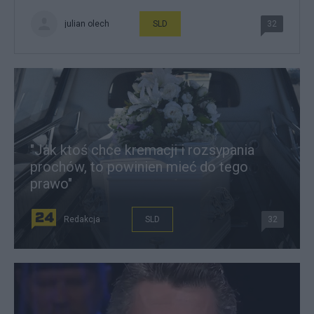
julian olech
SLD
32
"Jak ktoś chce kremacji i rozsypania
prochów, to powinien mieć do tego
prawo"
Redakcja
SLD
32