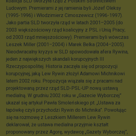
koalicja SLD tworzyła rząd z Polskim Stronnictwem
Ludowym. Premierami z jej ramienia byli Józef Oleksy
(1995-1996) i Włodzimierz Cimoszewicz (1996-1997).
Jako partia SLD tworzyła rząd w latach 2001–2005 (do
2003 większościowy rząd koalicyjny z PSL i Unią Pracy;
od 2003 rząd mniejszościowy). Premierami byli wówczas
Leszek Miller (2001–2004) i Marek Belka (2004–2005).
Nieodwracalny kryzys w SLD spowodowała afera Rywina,
jeden z największych skandali korupcyjnych III
Rzeczypospolitej. Historia zaczęła się od propozycji
korupcyjnej, jaką Lew Rywin złożył Adamowi Michnikowi
latem 2002 roku. Propozycja wiązała się z pracami nad
projektowaną przez rząd SLD-PSL-UP nową ustawą
medialną. W grudniu 2002 roku w „Gazecie Wyborczej”
ukazał się artykuł Pawła Smoleńskiego pt. „Ustawa za
łapówkę czyli przychodzi Rywin do Michnika”. Powołując
się na rozmowę z Leszkiem Millerem Lew Rywin
deklarował, że ustawa medialna przyjmie kształt
proponowany przez Agorę, wydawcę „Gazety Wyborczej”,