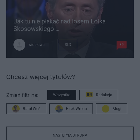
Jak tu nie płakać nad losem Lolka
Skosowskiego ...
wiesława
SLD
39
Chcesz więcej tytułów?
Zmień filtr na:
Wszystko
Redakcja
Rafał Woś
Hirek Wrona
Blogi
NASTĘPNA STRONA