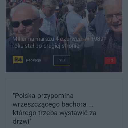
Miller na marszu 4 czerwca. W 1989
roku stał po drugiej stronie
Redakcja
SLD
112
"Polska przypomina
wrzeszczącego bachora ...
którego trzeba wystawić za
drzwi"