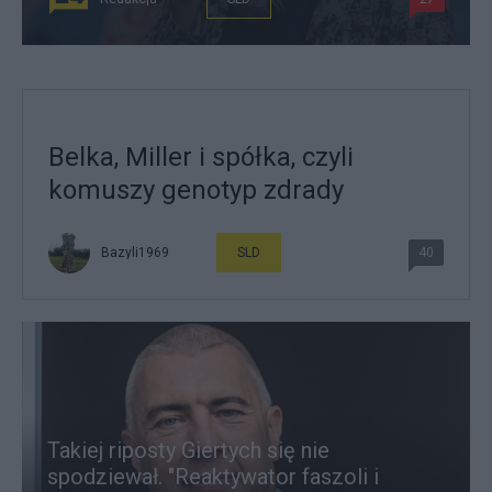
Belka, Miller i spółka, czyli
komuszy genotyp zdrady
Bazyli1969
SLD
40
Takiej riposty Giertych się nie
spodziewał. "Reaktywator faszoli i