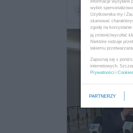
informacje wysyłane 
wybór spersonalizowan
Krzysztof Jellonek
Użytkownika my i Zau
skanować charakterys
zgodę na korzystanie 
ją zmienić/wycofać kl
Niektóre rodzaje prz
takiemu przetwarzaniu
Zapoznaj się z poniż
internetowych. Szcze
Prywatności
i
Cookie
PARTNERZY