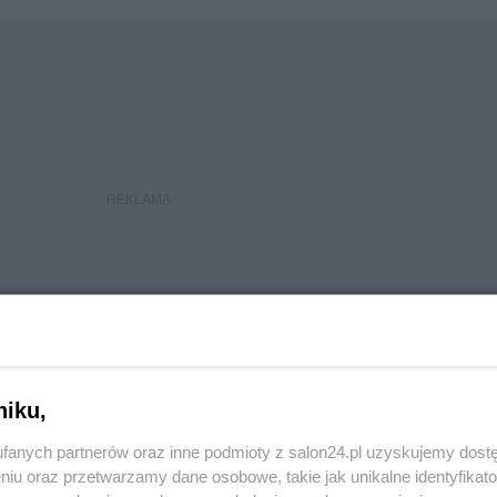
niku,
fanych partnerów oraz inne podmioty z salon24.pl uzyskujemy dost
kazuje prawdziwe oblicze Gowina
niu oraz przetwarzamy dane osobowe, takie jak unikalne identyfikat