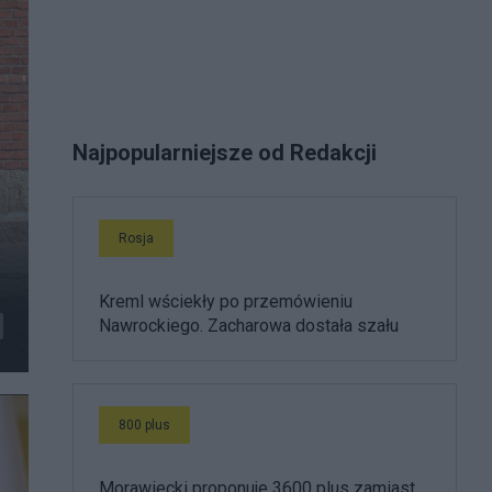
Najpopularniejsze od Redakcji
Rosja
Kreml wściekły po przemówieniu
Nawrockiego. Zacharowa dostała szału
800 plus
Morawiecki proponuje 3600 plus zamiast