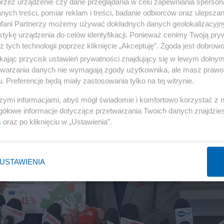
przez urządzenie czy dane przeglądania w celu zapewniania sperson
ych treści, pomiar reklam i treści, badanie odbiorców oraz ulepszan
POROZUMIENIE
7
fani Partnerzy możemy używać dokładnych danych geolokalizacyjn
tykę urządzenia do celów identyfikacji. Ponieważ cenimy Twoją pry
z tych technologii poprzez kliknięcie „Akceptuję”. Zgoda jest dobro
ikając przycisk ustawień prywatności znajdujący się w lewym dolny
etwarzania danych nie wymagają zgody użytkownika, ale masz prawo 
. Preferencje będą miały zastosowania tylko na tej witrynie.
szymi informacjami, abyś mógł świadomie i komfortowo korzystać z
gółowe informacje dotyczące przetwarzania Twoich danych znajdzi
s
oraz po kliknięciu w „Ustawienia”.
USTAWIENIA