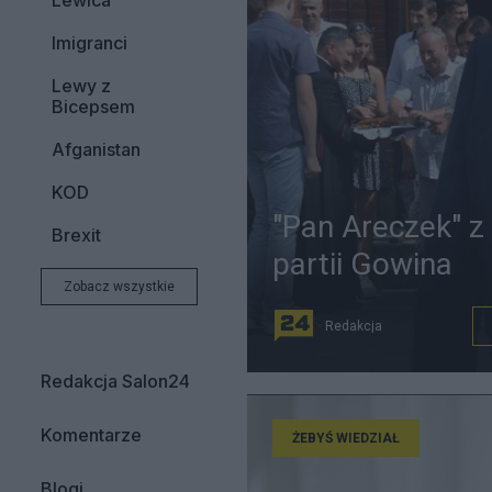
Lewica
Imigranci
Lewy z
Bicepsem
Afganistan
KOD
"Pan Areczek" z
Brexit
partii Gowina
Zobacz wszystkie
Redakcja
Redakcja Salon24
Komentarze
ŻEBYŚ WIEDZIAŁ
Blogi