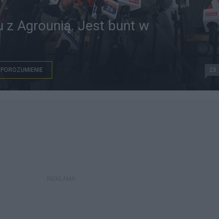
u z Agrounią. Jest bunt w
POROZUMIENIE
23