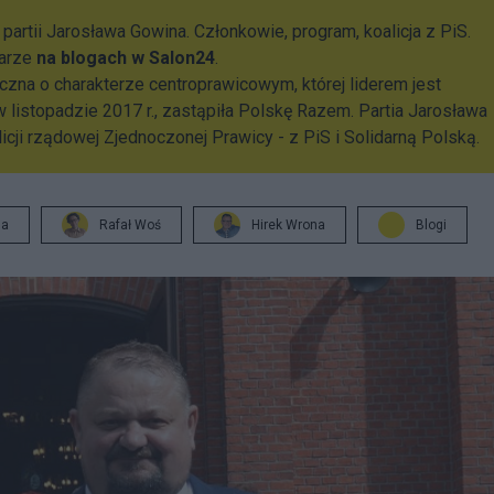
artii Jarosława Gowina. Członkowie, program, koalicja z PiS.
tarze
na blogach w Salon24
.
yczna o charakterze centroprawicowym, której liderem jest
w listopadzie 2017 r., zastąpiła Polskę Razem. Partia Jarosława
cji rządowej Zjednoczonej Prawicy - z PiS i Solidarną Polską.
ja
Rafał Woś
Hirek Wrona
Blogi