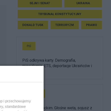
SEJM I SENAT
UKRAINA
TRYBUNAŁ KONSTYTUCYJNY
DONALD TUSK
TERRORYZM
PRAWO
PiS
PiS odkrywa karty. Demografia,
mieszkania, ETS, deportacje Ukraińców i
rozliczenia
Prezydent
ęp i przechowujemy
ory, standardowe
Rok z Nawrockim. Głośne weta, sojusz z