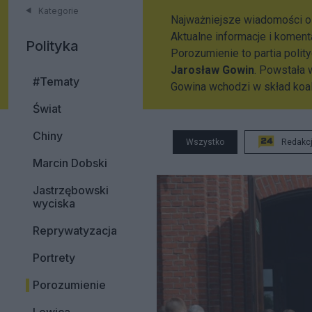
Kategorie
Najważniejsze wiadomości o p
Aktualne informacje i komen
Polityka
Porozumienie to partia polit
Jarosław Gowin
. Powstała 
#Tematy
Gowina wchodzi w skład koali
Świat
Chiny
Wszystko
Redakc
Marcin Dobski
Jastrzębowski
wyciska
Reprywatyzacja
Portrety
Porozumienie