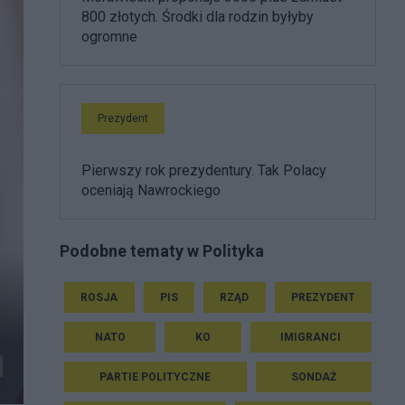
800 złotych. Środki dla rodzin byłyby
ogromne
Prezydent
Pierwszy rok prezydentury. Tak Polacy
oceniają Nawrockiego
Podobne tematy w Polityka
ROSJA
PIS
RZĄD
PREZYDENT
NATO
KO
IMIGRANCI
PARTIE POLITYCZNE
SONDAŻ