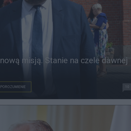
 nową misją. Stanie na czele dawnej
POROZUMIENIE
10