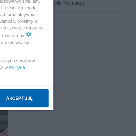
alizowanych reklam,
USA i powrót do Trójmorza
ie usług. Za zgodą
ych oraz aktywnie
watność, prosimy o
wolna i zawsze możesz
m rogu strony
.
sprzeciwić się
 naszych serwisów
esz w
Polityce
AKCEPTUJĘ