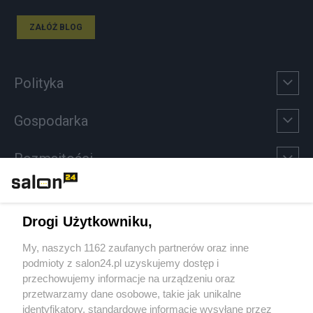
ZAŁÓŻ BLOG
Polityka
Gospodarka
Rozmaitości
Technologie
Drogi Użytkowniku,
Sport
My, naszych 1162 zaufanych partnerów oraz inne
podmioty z salon24.pl uzyskujemy dostęp i
Społeczeństwo
przechowujemy informacje na urządzeniu oraz
przetwarzamy dane osobowe, takie jak unikalne
Kultura
identyfikatory, standardowe informacje wysyłane przez