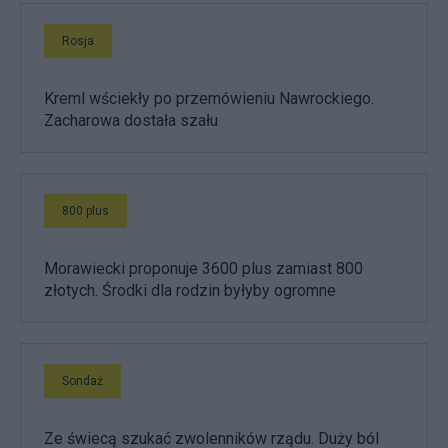
Rosja
Kreml wściekły po przemówieniu Nawrockiego.
Zacharowa dostała szału
800 plus
Morawiecki proponuje 3600 plus zamiast 800
złotych. Środki dla rodzin byłyby ogromne
Sondaż
Ze świecą szukać zwolenników rządu. Duży ból