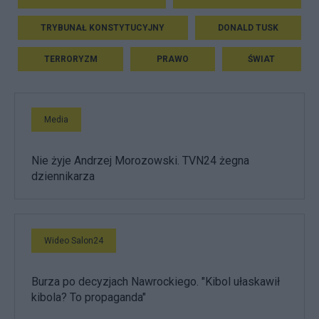
TRYBUNAŁ KONSTYTUCYJNY
DONALD TUSK
TERRORYZM
PRAWO
ŚWIAT
Media
Nie żyje Andrzej Morozowski. TVN24 żegna
dziennikarza
Wideo Salon24
Burza po decyzjach Nawrockiego. "Kibol ułaskawił
kibola? To propaganda"