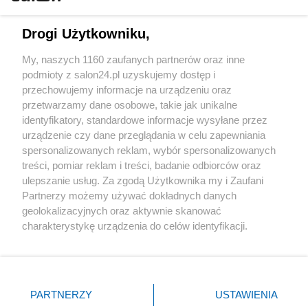
Technologie
Drogi Użytkowniku,
Sport
My, naszych 1160 zaufanych partnerów oraz inne
podmioty z salon24.pl uzyskujemy dostęp i
Społeczeństwo
przechowujemy informacje na urządzeniu oraz
przetwarzamy dane osobowe, takie jak unikalne
Kultura
identyfikatory, standardowe informacje wysyłane przez
urządzenie czy dane przeglądania w celu zapewniania
spersonalizowanych reklam, wybór spersonalizowanych
treści, pomiar reklam i treści, badanie odbiorców oraz
ulepszanie usług. Za zgodą Użytkownika my i Zaufani
X
Facebook
Instagram
Youtube
Partnerzy możemy używać dokładnych danych
geolokalizacyjnych oraz aktywnie skanować
charakterystykę urządzenia do celów identyfikacji.
Web Content Media sp. z o. o. © 2022
Ponieważ cenimy Twoją prywatność, prosimy o zgodę na
korzystanie z tych technologii poprzez kliknięcie
„Akceptuję”. Zgoda jest dobrowolna i zawsze możesz ją
Pomoc
O nas
Praca
Reklama
Kontakt
zmienić/wycofać klikając przycisk ustawień prywatności
PARTNERZY
USTAWIENIA
znajdujący się w lewym dolnym rogu strony
. Niektóre