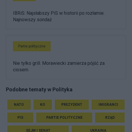
IBRiS: Najsłabszy PiS w historii po rozłamie.
Najnowszy sondaż
Partie polityczne
Nie tylko grill. Morawiecki zamierza pójść za
ciosem
Podobne tematy w Polityka
NATO
KO
PREZYDENT
IMIGRANCI
PIS
PARTIE POLITYCZNE
RZĄD
SEJM I SENAT
UKRAINA