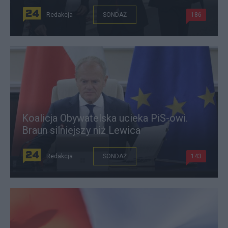
Redakcja
SONDAŻ
186
Koalicja Obywatelska ucieka PiS-owi.
Braun silniejszy niż Lewica
Redakcja
SONDAŻ
143