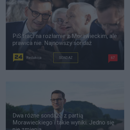
PiS traci na rozłamie z Morawieckim, ale
prawica nie. Najnowszy sondaż
Redakcja
SONDAŻ
67
Dwa różne sondaże z partią
Morawieckiego i takie wyniki. Jedno się
nie zmienia