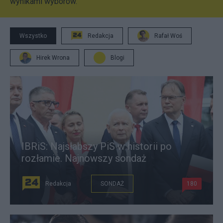
wynikami wyborów.
Wszystko
Redakcja
Rafał Woś
Hirek Wrona
Blogi
IBRiS: Najsłabszy PiS w historii po
rozłamie. Najnowszy sondaż
Redakcja
SONDAŻ
180