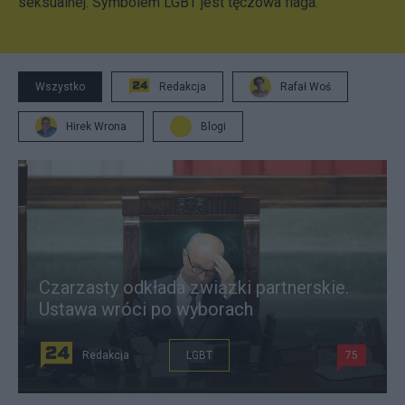
seksualnej. Symbolem LGBT jest tęczowa flaga.
Wszystko
Redakcja
Rafał Woś
Hirek Wrona
Blogi
Czarzasty odkłada związki partnerskie.
Ustawa wróci po wyborach
Redakcja
LGBT
75