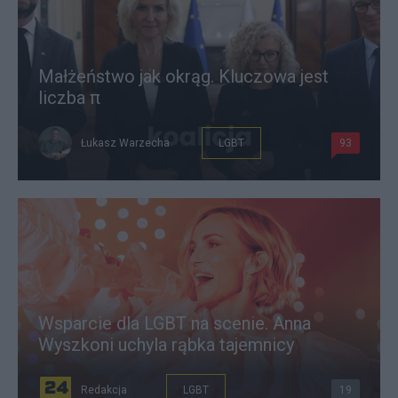
Małżeństwo jak okrąg. Kluczowa jest
liczba π
Łukasz Warzecha
LGBT
93
Wsparcie dla LGBT na scenie. Anna
Wyszkoni uchyla rąbka tajemnicy
Redakcja
LGBT
19