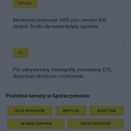
800 plus
Morawiecki proponuje 3600 plus zamiast 800
złotych. Środki dla rodzin byłyby ogromne
PiS
PiS odkrywa karty. Demografia, mieszkania, ETS,
deportacje Ukraińców i rozliczenia
Podobne tematy w Społeczeństwo
GŁOS REGIONÓW
800 PLUS
ŚLEDZTWA
SŁUŻBA ZDROWIA
PRZESTĘPCZOŚĆ