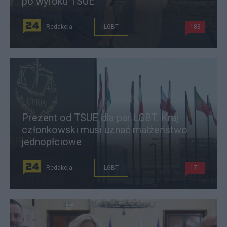
po wyroku TSUE
Redakcja
LGBT
183
Prezent od TSUE dla par LGBT. Kraj
członkowski musi uznać małżeństwo
jednopłciowe
Redakcja
LGBT
171