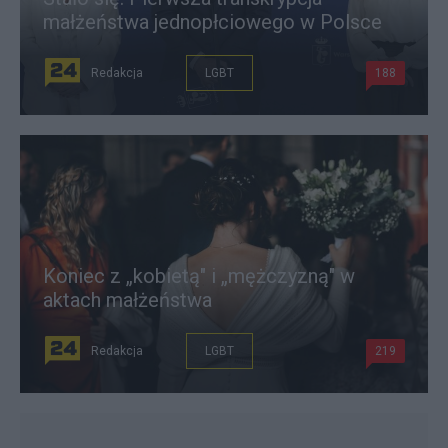
małżeństwa jednopłciowego w Polsce
Redakcja
LGBT
188
Koniec z „kobietą" i „mężczyzną" w
aktach małżeństwa
Redakcja
LGBT
219