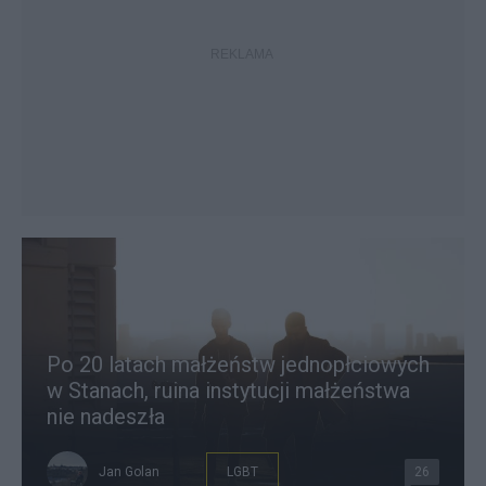
Po 20 latach małżeństw jednopłciowych
w Stanach, ruina instytucji małżeństwa
nie nadeszła
Jan Golan
LGBT
26