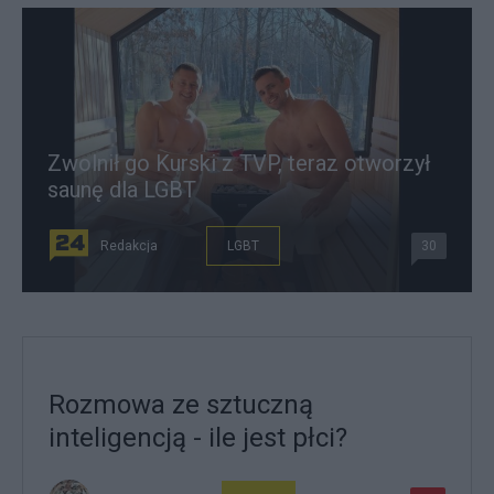
Zwolnił go Kurski z TVP, teraz otworzył
saunę dla LGBT
Redakcja
LGBT
30
Rozmowa ze sztuczną
inteligencją - ile jest płci?