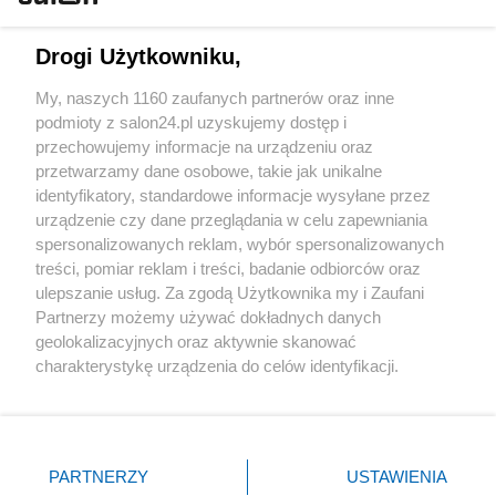
Technologie
Drogi Użytkowniku,
Sport
My, naszych 1160 zaufanych partnerów oraz inne
podmioty z salon24.pl uzyskujemy dostęp i
Społeczeństwo
przechowujemy informacje na urządzeniu oraz
przetwarzamy dane osobowe, takie jak unikalne
Kultura
identyfikatory, standardowe informacje wysyłane przez
urządzenie czy dane przeglądania w celu zapewniania
spersonalizowanych reklam, wybór spersonalizowanych
treści, pomiar reklam i treści, badanie odbiorców oraz
ulepszanie usług. Za zgodą Użytkownika my i Zaufani
X
Facebook
Instagram
Youtube
Partnerzy możemy używać dokładnych danych
geolokalizacyjnych oraz aktywnie skanować
charakterystykę urządzenia do celów identyfikacji.
Web Content Media sp. z o. o. © 2022
Ponieważ cenimy Twoją prywatność, prosimy o zgodę na
korzystanie z tych technologii poprzez kliknięcie
„Akceptuję”. Zgoda jest dobrowolna i zawsze możesz ją
Pomoc
O nas
Praca
Reklama
Kontakt
zmienić/wycofać klikając przycisk ustawień prywatności
PARTNERZY
USTAWIENIA
znajdujący się w lewym dolnym rogu strony
. Niektóre