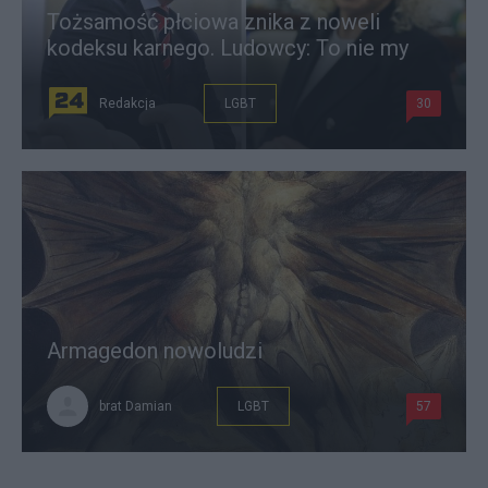
Tożsamość płciowa znika z noweli
kodeksu karnego. Ludowcy: To nie my
Redakcja
LGBT
30
Armagedon nowoludzi
brat Damian
LGBT
57