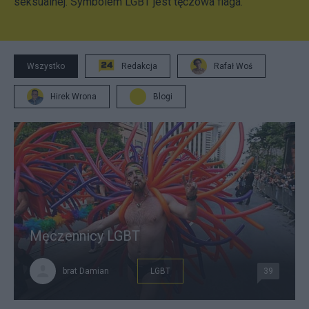
seksualnej. Symbolem LGBT jest tęczowa flaga.
Wszystko
Redakcja
Rafał Woś
Hirek Wrona
Blogi
Męczennicy LGBT
brat Damian
LGBT
39