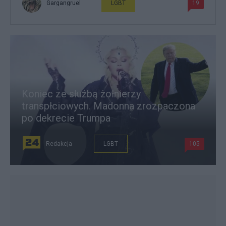
Gargangruel
LGBT
19
Koniec ze służbą żołnierzy
transpłciowych. Madonna zrozpaczona
po dekrecie Trumpa
Redakcja
LGBT
105