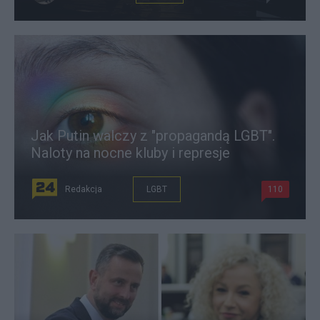
Jak Putin walczy z "propagandą LGBT".
Naloty na nocne kluby i represje
Redakcja
LGBT
110