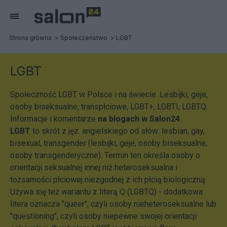
Strona główna
Społeczeństwo
LGBT
LGBT
Społeczność LGBT w Polsce i na świecie. Lesbijki, geje,
osoby biseksualne, transpłciowe, LGBT+, LGBTI, LGBTQ.
Informacje i komentarze
na blogach w Salon24
.
LGBT
to skrót z jęz. angielskiego od słów: lesbian, gay,
bisexual, transgender (lesbijki, geje, osoby biseksualne,
osoby transgenderyczne). Termin ten określa osoby o
orientacji seksualnej innej niż heteroseksualna i
tożsamości płciowej niezgodnej z ich płcią biologiczną.
Używa się też wariantu z literą Q (LGBTQ) - dodatkowa
litera oznacza "queer", czyli osoby nieheteroseksualne lub
"questioning", czyli osoby niepewne swojej orientacji