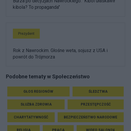
Burza po decyzjach Nawrockiego. "Kibol ułaskawił
kibola? To propaganda"
Prezydent
Rok z Nawrockim. Głośne weta, sojusz z USA i
powrót do Trójmorza
Podobne tematy w Społeczeństwo
GŁOS REGIONÓW
ŚLEDZTWA
SŁUŻBA ZDROWIA
PRZESTĘPCZOŚĆ
CHARYTATYWNOŚĆ
BEZPIECZEŃSTWO NARODOWE
RELIGIA
PRACA
WIDEO SALON24