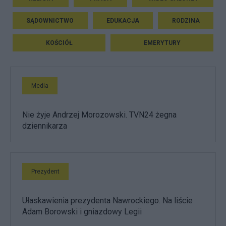
SĄDOWNICTWO
EDUKACJA
RODZINA
KOŚCIÓŁ
EMERYTURY
Media
Nie żyje Andrzej Morozowski. TVN24 żegna
dziennikarza
Prezydent
Ułaskawienia prezydenta Nawrockiego. Na liście
Adam Borowski i gniazdowy Legii