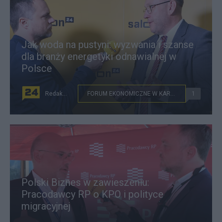
Jak woda na pustyni: wyzwania i szanse
dla branży energetyki odnawialnej w
Polsce
Redakcja
FORUM EKONOMICZNE W KARPACZU
1
Polski Biznes w zawieszeniu:
Pracodawcy RP o KPO i polityce
migracyjnej