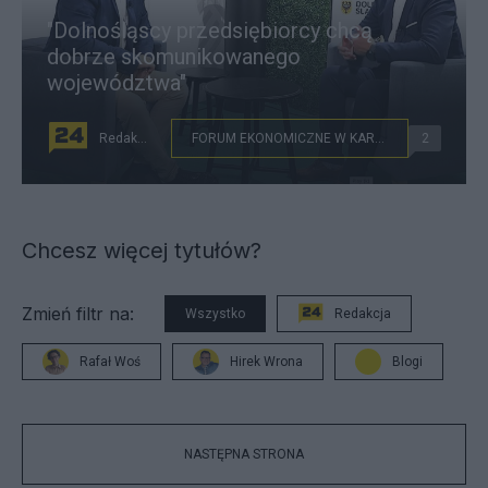
"Dolnośląscy przedsiębiorcy chcą
dobrze skomunikowanego
województwa"
Redakcja
FORUM EKONOMICZNE W KARPACZU
2
Chcesz więcej tytułów?
Zmień filtr na:
Wszystko
Redakcja
Rafał Woś
Hirek Wrona
Blogi
NASTĘPNA STRONA