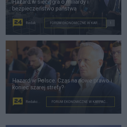
Hazard w sieci: gra o miliardy i
bezpieczeństwo państwa
Redakcja
FORUM EKONOMICZNE W KARPACZU
1
Hazard w Polsce. Czas na nowe prawo i
koniec szarej strefy?
Redakcja
FORUM EKONOMICZNE W KARPACZU