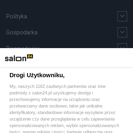
Polityka
Gospodarka
Rozmaitości
Technologie
Drogi Użytkowniku,
Sport
My, naszych 1162 zaufanych partnerów oraz inne
podmioty z salon24.pl uzyskujemy dostęp i
Społeczeństwo
przechowujemy informacje na urządzeniu oraz
przetwarzamy dane osobowe, takie jak unikalne
Kultura
identyfikatory, standardowe informacje wysyłane przez
urządzenie czy dane przeglądania w celu zapewniania
spersonalizowanych reklam, wybór spersonalizowanych
treści, pomiar reklam i treści, badanie odbiorców oraz