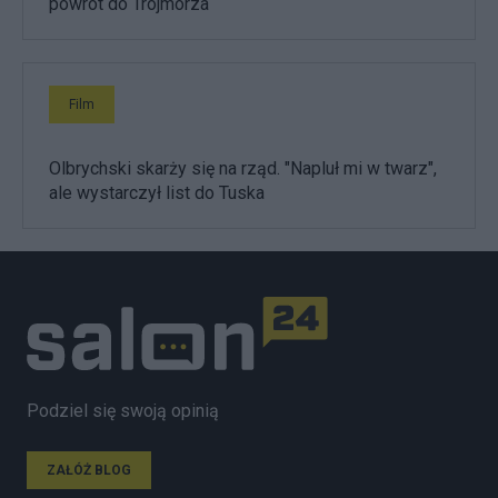
powrót do Trójmorza
Film
Olbrychski skarży się na rząd. "Napluł mi w twarz",
ale wystarczył list do Tuska
Podziel się swoją opinią
ZAŁÓŻ BLOG