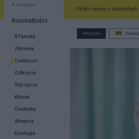
Kategorie
Plotki i newsy o celebrytach.
Rozmaitości
Wszystko
Redakc
#Tematy
Zdrowie
Celebryci
Odkrycia
Styl życia
Klimat
Osobiste
Wnętrza
Ekologia