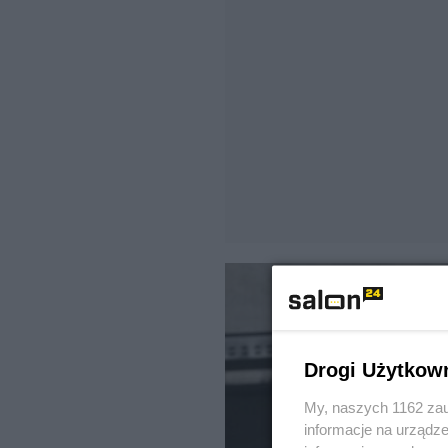
Drogi Użytkow
My, naszych 1162 zau
informacje na urządze