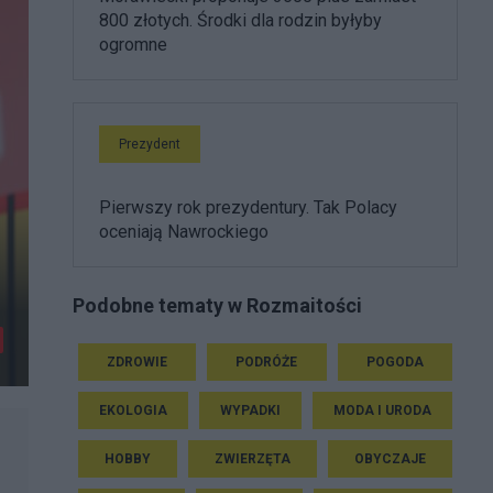
800 złotych. Środki dla rodzin byłyby
ogromne
Prezydent
Pierwszy rok prezydentury. Tak Polacy
oceniają Nawrockiego
Podobne tematy w Rozmaitości
ZDROWIE
PODRÓŻE
POGODA
EKOLOGIA
WYPADKI
MODA I URODA
HOBBY
ZWIERZĘTA
OBYCZAJE