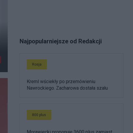
Najpopularniejsze od Redakcji
Rosja
Kreml wściekły po przemówieniu
Nawrockiego. Zacharowa dostała szału
800 plus
Morawiecki proponuje 3600 plus zamiast