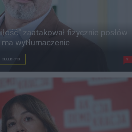
miłość" zaatakował fizycznie posłów
a ma wytłumaczenie
CELEBRYCI
31