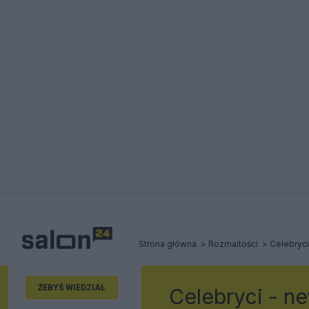
Strona główna
Rozmaitości
Celebryci
ŻEBYŚ WIEDZIAŁ
Celebryci - ne