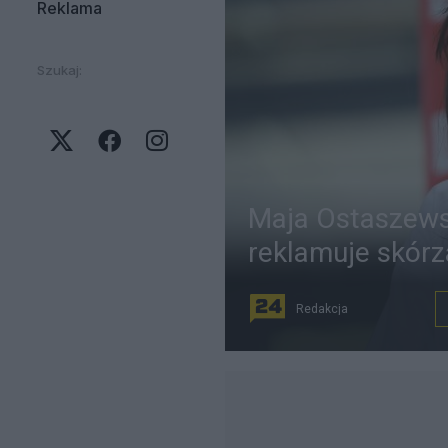
Reklama
Szukaj:
Maja Ostaszewsk
reklamuje skór
Redakcja