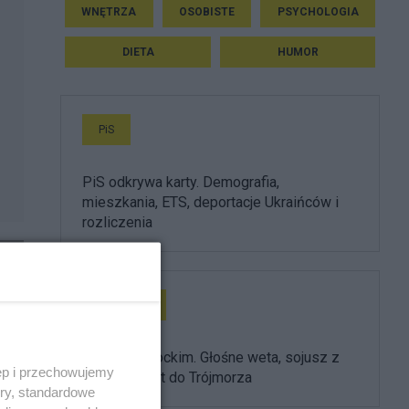
WNĘTRZA
OSOBISTE
PSYCHOLOGIA
DIETA
HUMOR
PiS
PiS odkrywa karty. Demografia,
mieszkania, ETS, deportacje Ukraińców i
rozliczenia
Prezydent
Rok z Nawrockim. Głośne weta, sojusz z
ęp i przechowujemy
USA i powrót do Trójmorza
ory, standardowe