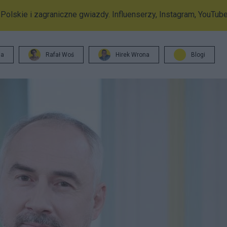
 Polskie i zagraniczne gwiazdy. Influenserzy, Instagram, YouTube
ja
Rafał Woś
Hirek Wrona
Blogi