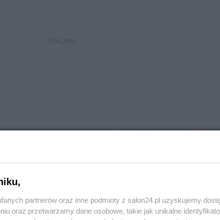
niku,
fanych partnerów oraz inne podmioty z salon24.pl uzyskujemy dost
niu oraz przetwarzamy dane osobowe, takie jak unikalne identyfikat