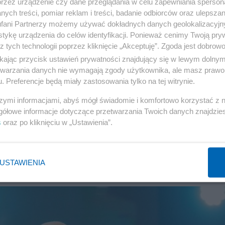
przez urządzenie czy dane przeglądania w celu zapewniania sperson
ych treści, pomiar reklam i treści, badanie odbiorców oraz ulepszan
fani Partnerzy możemy używać dokładnych danych geolokalizacyjn
tykę urządzenia do celów identyfikacji. Ponieważ cenimy Twoją pry
z tych technologii poprzez kliknięcie „Akceptuję”. Zgoda jest dobro
ikając przycisk ustawień prywatności znajdujący się w lewym dolny
etwarzania danych nie wymagają zgody użytkownika, ale masz prawo 
. Preferencje będą miały zastosowania tylko na tej witrynie.
szymi informacjami, abyś mógł świadomie i komfortowo korzystać z
polo na celowniku oszustów. Skolim
gółowe informacje dotyczące przetwarzania Twoich danych znajdzi
s
oraz po kliknięciu w „Ustawienia”.
kich
CELEBRYCI
3
USTAWIENIA