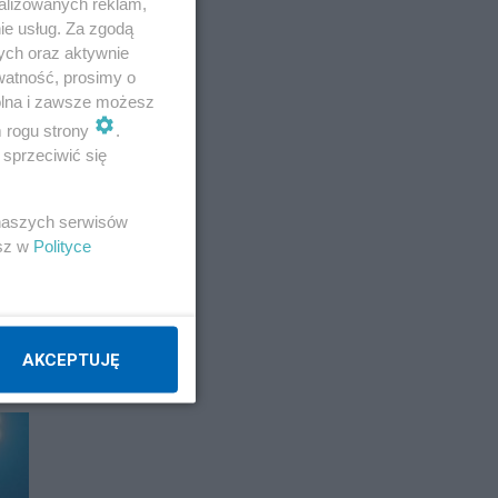
alizowanych reklam,
ie usług. Za zgodą
ych oraz aktywnie
watność, prosimy o
wolna i zawsze możesz
m rogu strony
.
sprzeciwić się
 naszych serwisów
esz w
Polityce
AKCEPTUJĘ