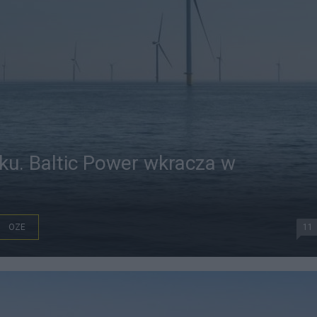
yku. Baltic Power wkracza w
ę
OZE
11