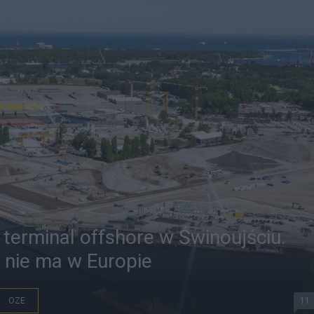
 terminal offshore w Świnoujściu.
i nie ma w Europie
OZE
11