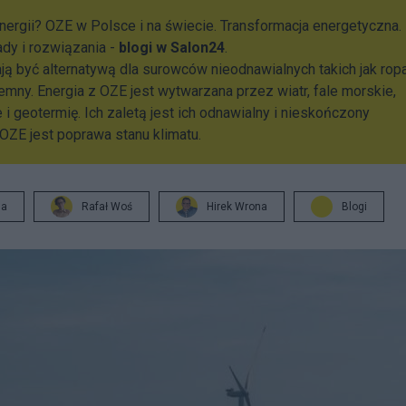
nergii? OZE w Polsce i na świecie. Transformacja energetyczna.
ady i rozwiązania -
blogi w Salon24
.
ją być alternatywą dla surowców nieodnawialnych takich jak rop
iemny. Energia z OZE jest wytwarzana przez wiatr, fale morskie,
 i geotermię. Ich zaletą jest ich odnawialny i nieskończony
ZE jest poprawa stanu klimatu.
ja
Rafał Woś
Hirek Wrona
Blogi