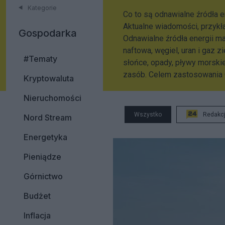
Kategorie
Co to są odnawialne źródła e
Aktualne wiadomości, przykł
Gospodarka
Odnawialne źródła energii ma
naftowa, węgiel, uran i gaz z
#Tematy
słońce, opady, pływy morskie
zasób. Celem zastosowania O
Kryptowaluta
Nieruchomości
Wszystko
Redakc
Nord Stream
Energetyka
Pieniądze
Górnictwo
Budżet
Inflacja