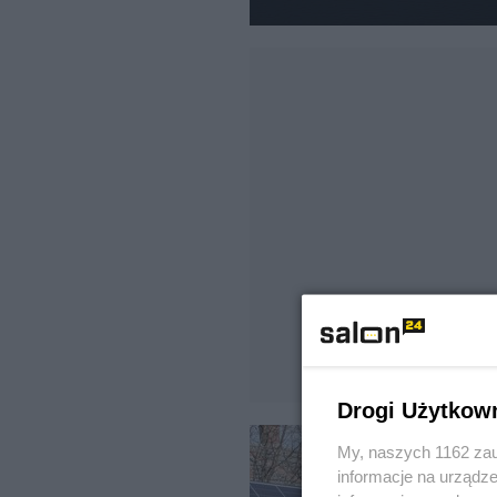
Drogi Użytkow
My, naszych 1162 zau
informacje na urządze