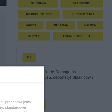
EKONOMIA
TRANSPORT
NIERUCHOMOŚCI
UBEZPIECZENIA
HANDEL
INFLACJA
PALIWA
BUDŻET
FINANSE OSOBISTE
PiS
PiS odkrywa karty. Demografia,
mieszkania, ETS, deportacje Ukraińców i
rozliczenia
ęp i przechowujemy
Prezydent
ory, standardowe