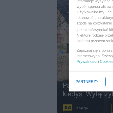
informacje wysyłane 
wybór spersonalizowan
Użytkownika my i Zau
skanować charakterys
zgodę na korzystanie 
ją zmienić/wycofać kl
Niektóre rodzaje prz
takiemu przetwarzaniu
Zapoznaj się z poniż
internetowych. Szcze
Prywatności
i
Cookie
PARTNERZY
Panele fotowolta
kiedyś. Wyłączyl
Redakcja