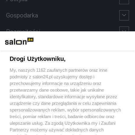
Gospodarka
Rozmaitości
Technologie
Drogi Użytkowniku,
Sport
My, naszych 1162 zaufanych partnerów oraz inne
podmioty z salon24.pl uzyskujemy dostęp i
Społeczeństwo
przechowujemy informacje na urządzeniu oraz
przetwarzamy dane osobowe, takie jak unikalne
Kultura
identyfikatory, standardowe informacje wysyłane przez
urządzenie czy dane przeglądania w celu zapewniania
spersonalizowanych reklam, wybór spersonalizowanych
treści, pomiar reklam i treści, badanie odbiorców oraz
ulepszanie usług. Za zgodą Użytkownika my i Zaufani
X
Facebook
Instagram
Youtube
Partnerzy możemy używać dokładnych danych