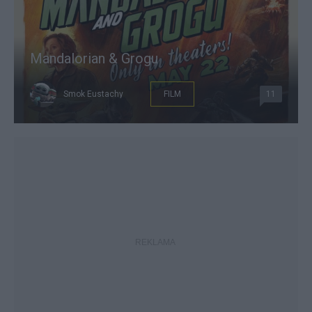
Mandalorian & Grogu
Smok Eustachy
FILM
11