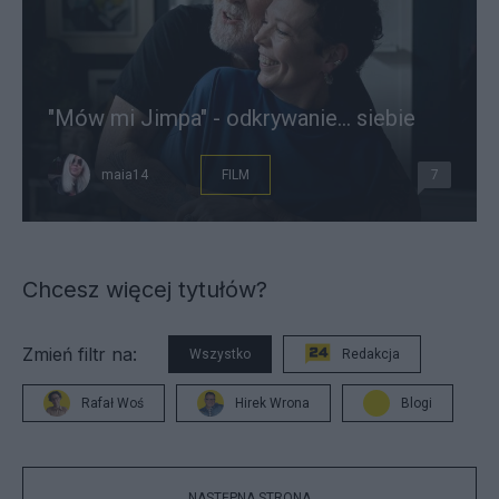
"Mów mi Jimpa" - odkrywanie... siebie
maia14
FILM
7
Chcesz więcej tytułów?
Zmień filtr na:
Wszystko
Redakcja
Rafał Woś
Hirek Wrona
Blogi
NASTĘPNA STRONA