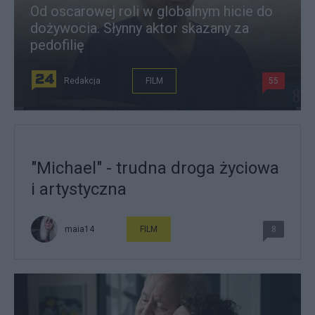
Od oscarowej roli w globalnym hicie do
dożywocia. Słynny aktor skazany za
pedofilię
Redakcja
FILM
55
"Michael" - trudna droga życiowa
i artystyczna
maia14
FILM
8