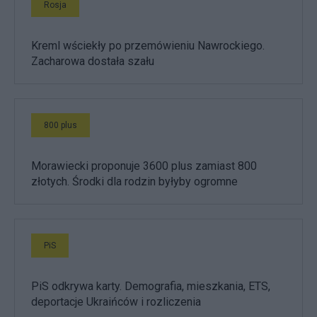
Rosja
Kreml wściekły po przemówieniu Nawrockiego.
Zacharowa dostała szału
800 plus
Morawiecki proponuje 3600 plus zamiast 800
złotych. Środki dla rodzin byłyby ogromne
PiS
PiS odkrywa karty. Demografia, mieszkania, ETS,
deportacje Ukraińców i rozliczenia