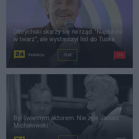
Olbrychski skarży się na rząd. "Napluł mi
w twarz", ale wystarczył list do Tuska
Redakcja
FILM
110
Był świetnym aktorem. Nie żyje Janusz
Michałowski